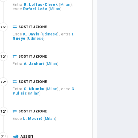
Entra
R. Loftus-Cheek
(
Milan
),
esce
Rafael Leão
(
Milan
)
SOSTITUZIONE
76'
Esce
K. Davis
(
Udinese
), entra
I.
Guèye
(
Udinese
)
SOSTITUZIONE
72'
Entra
A. Jashari
(
Milan
)
SOSTITUZIONE
72'
Entra
C. Nkunku
(
Milan
), esce
C.
Pulisic
(
Milan
)
SOSTITUZIONE
72'
Esce
L. Modrić
(
Milan
)
ASSIST
71'