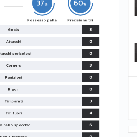
37
60
Possesso palla
Precisione tiri
3
Goals
0
Attacchi
0
tacchi pericolosi
3
Corners
0
Punizioni
0
Rigori
3
Tiri parati
4
Tiri fuori
6
iri nello specchio
0