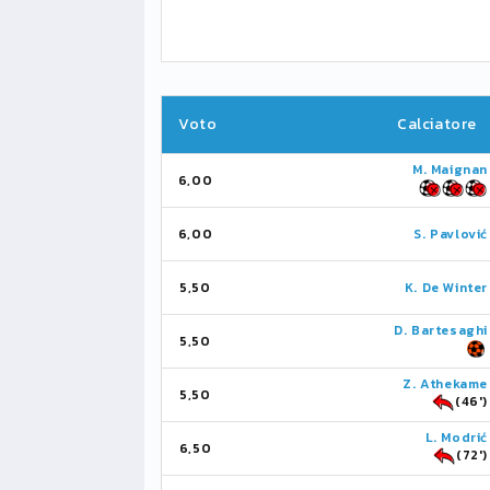
Voto
Calciatore
M. Maignan
6,00
6,00
S. Pavlović
5,50
K. De Winter
D. Bartesaghi
5,50
Z. Athekame
5,50
(46')
L. Modrić
6,50
(72')