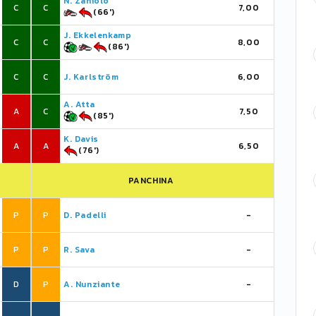
N. Zaniolo
C
C
7,00
(66')
J. Ekkelenkamp
C
C
8,00
(86')
C
C
J. Karlström
6,00
A. Atta
A
C
7,50
(85')
K. Davis
A
A
6,50
(76')
PANCHINA
P
P
D. Padelli
-
P
P
R. Sava
-
D
P
A. Nunziante
-