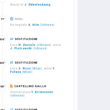
Assist di
J. Ekkelenkamp
GOAL
71'
Ha segnato
A. Atta
(
Udinese
)
SOSTITUZIONE
66'
Esce
N. Zaniolo
(
Udinese
), entra
J. Piotrowski
(
Udinese
)
SOSTITUZIONE
60'
Esce
S. Ricci
(
Milan
), entra
Y.
Fofana
(
Milan
)
CARTELLINO GIALLO
46'
Ammonizione
T. Kristensen
(
Udinese
)
SOSTITUZIONE