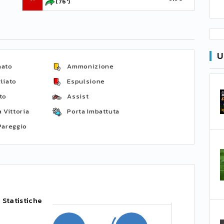
(76')
U
nato
Ammonizione
liato
Espulsione
to
Assist
 Vittoria
Porta Imbattuta
Pareggio
Statistiche