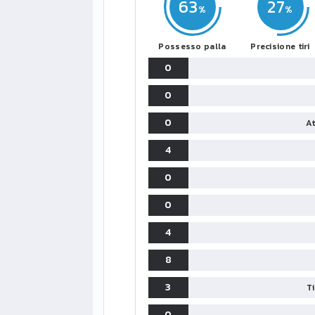
63
27
Possesso palla
Precisione tiri
0
0
0
At
4
0
0
4
8
3
T
0