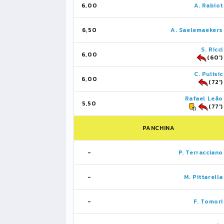
6,00
A. Rabiot
6,50
A. Saelemaekers
S. Ricci
6,00
(60')
C. Pulisic
6,00
(72')
Rafael Leão
5,50
(77')
PANCHINA
-
P. Terracciano
-
M. Pittarella
-
F. Tomori