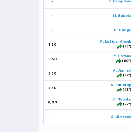
-
P. Estupiñán
-
M. Gabbia
-
D. Odogu
R. Loftus-Cheek
5,50
(77')
Y. Fofana
6,50
(60')
A. Jashari
5,50
(72')
N. Füllkrug
5,50
(46')
C. Nkunku
6,00
(72')
-
S. Giménez