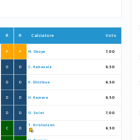
R
R
Calciatore
Voto
P
P
M. Okoye
7,00
D
D
C. Kabasele
6,50
D
D
K. Ehizibue
6,50
D
D
H. Kamara
6,50
D
D
O. Solet
7,00
T. Kristensen
C
D
6,50