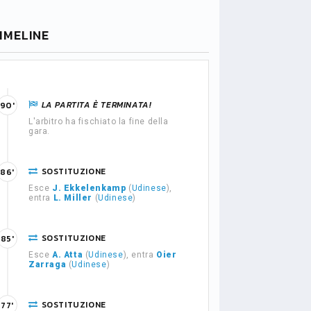
IMELINE
LA PARTITA È TERMINATA!
90'
L'arbitro ha fischiato la fine della
gara.
SOSTITUZIONE
86'
Esce
J. Ekkelenkamp
(
Udinese
),
entra
L. Miller
(
Udinese
)
SOSTITUZIONE
85'
Esce
A. Atta
(
Udinese
), entra
Oier
Zarraga
(
Udinese
)
SOSTITUZIONE
77'