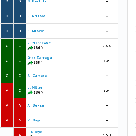
D
D
N. Bertola
-
D
D
J. Arizala
-
D
D
B. Mlacic
-
J. Piotrowski
C
C
6,00
(66')
Oier Zarraga
C
C
s.v.
(85')
C
C
A. Camara
-
L. Miller
A
C
s.v.
(86')
A
A
A. Buksa
-
A
A
V. Bayo
-
I. Guèye
A
5,50