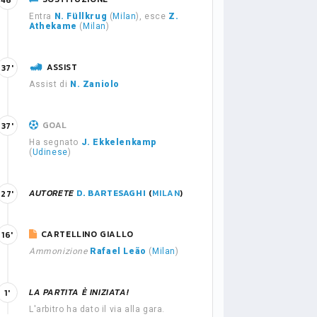
46'
Entra
N. Füllkrug
(
Milan
), esce
Z.
Athekame
(
Milan
)
ASSIST
37'
Assist di
N. Zaniolo
GOAL
37'
Ha segnato
J. Ekkelenkamp
(
Udinese
)
AUTORETE
D. BARTESAGHI
(
MILAN
)
27'
CARTELLINO GIALLO
16'
Ammonizione
Rafael Leão
(
Milan
)
LA PARTITA È INIZIATA!
1'
L'arbitro ha dato il via alla gara.