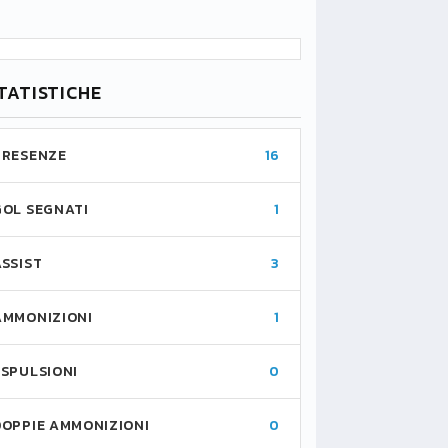
TATISTICHE
PRESENZE
16
GOL SEGNATI
1
ASSIST
3
AMMONIZIONI
1
ESPULSIONI
0
DOPPIE AMMONIZIONI
0