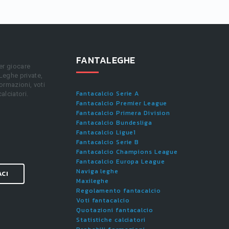
FANTALEGHE
er giocare
 Leghe private,
ormazioni, voti
Fantacalcio Serie A
calciatori.
Fantacalcio Premier League
Fantacalcio Primera Division
Fantacalcio Bundesliga
Fantacalcio Ligue1
Fantacalcio Serie B
Fantacalcio Champions League
Fantacalcio Europa League
Naviga leghe
ACI
Maxileghe
Regolamento fantacalcio
Voti fantacalcio
Quotazioni fantacalcio
Statistiche calciatori