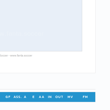
GF
ASS.
A
E
AA
IN
OUT
MV
FM