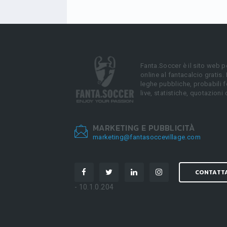
Fanta.Soccer è il sito web p
online al fantacalcio gratis.
leghe pubbliche, probabili f
live, statistiche, quotazioni 
MARKETING E PUBBLICITÀ
marketing@fantasoccevillage.com
CONTATT
- 10.1.0.204