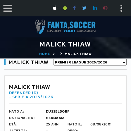
MALICK THIAW
HOME
MALICK THIAW
MALICK THIAW
MALICK THIAW
DEFENDER (D)
- SERIE A 2025/2026
NATO A:
DÜSSELDORF
NAZIONALITÀ:
GERMANIA
ETÀ:
25 ANNI
NATO IL:
08/08/2001
ALTEZZA:
-
PESO:
-