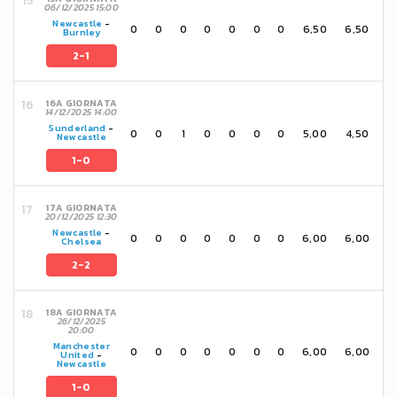
06/12/2025 15:00
Newcastle
-
0
0
0
0
0
0
0
6,50
6,50
Burnley
2-1
16A GIORNATA
14/12/2025 14:00
Sunderland
-
0
0
1
0
0
0
0
5,00
4,50
Newcastle
1-0
17A GIORNATA
20/12/2025 12:30
Newcastle
-
0
0
0
0
0
0
0
6,00
6,00
Chelsea
2-2
18A GIORNATA
26/12/2025
20:00
Manchester
0
0
0
0
0
0
0
6,00
6,00
United
-
Newcastle
1-0