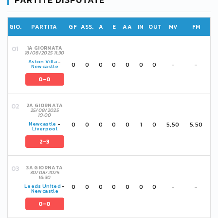
GIO.
PARTITA
GF
ASS.
A
E
AA
IN
OUT
MV
FM
1A GIORNATA
16/08/2025 11:30
Aston Villa
-
0
0
0
0
0
0
0
-
-
Newcastle
0-0
2A GIORNATA
25/08/2025
19:00
0
0
0
0
0
1
0
5,50
5,50
Newcastle
-
Liverpool
2-3
3A GIORNATA
30/08/2025
16:30
0
0
0
0
0
0
0
-
-
Leeds United
-
Newcastle
0-0