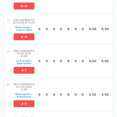
0-0
23A GIORNATA
25/01/2026 14:00
Newcastle
-
0
0
0
0
0
0
0
6,00
6,00
Aston Villa
0-2
24A GIORNATA
31/01/2026
20:00
0
0
0
0
0
0
0
6,50
6,50
Liverpool
-
Newcastle
4-1
25A GIORNATA
07/02/2026
17:30
0
0
0
0
0
0
0
5,50
5,50
Newcastle
-
Brentford
2-3