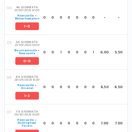
4A GIORNATA
13/09/2025 14:00
Newcastle
-
0
0
0
0
0
0
0
-
-
Wolverhampton
1-0
5A GIORNATA
21/09/2025 13:00
Bournemouth
-
0
0
1
0
0
0
1
6,00
5,50
Newcastle
0-0
6A GIORNATA
28/09/2025 15:30
Newcastle
-
0
0
0
0
0
0
0
6,50
6,50
Arsenal
1-2
7A GIORNATA
05/10/2025 13:00
Newcastle
-
0
0
0
0
0
0
0
7,00
7,00
Nottingham
Forest