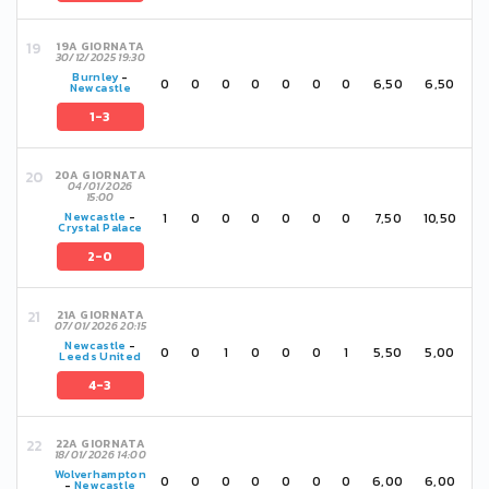
19A GIORNATA
30/12/2025 19:30
Burnley
-
0
0
0
0
0
0
0
6,50
6,50
Newcastle
1-3
20A GIORNATA
04/01/2026
15:00
1
0
0
0
0
0
0
7,50
10,50
Newcastle
-
Crystal Palace
2-0
21A GIORNATA
07/01/2026 20:15
Newcastle
-
0
0
1
0
0
0
1
5,50
5,00
Leeds United
4-3
22A GIORNATA
18/01/2026 14:00
Wolverhampton
0
0
0
0
0
0
0
6,00
6,00
-
Newcastle