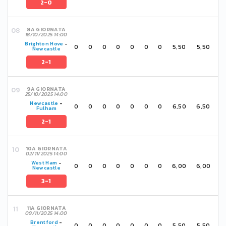
2-0
8A GIORNATA
18/10/2025 14:00
Brighton Hove
-
0
0
0
0
0
0
0
5,50
5,50
Newcastle
2-1
9A GIORNATA
25/10/2025 14:00
Newcastle
-
0
0
0
0
0
0
0
6,50
6,50
Fulham
2-1
10A GIORNATA
02/11/2025 14:00
West Ham
-
0
0
0
0
0
0
0
6,00
6,00
Newcastle
3-1
11A GIORNATA
09/11/2025 14:00
Brentford
-
0
0
0
0
0
0
0
5,50
5,50