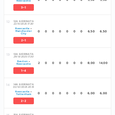
Newcastle
3-1
12A GIORNATA
22/11/2025 17:30
Newcastle
-
0
0
0
0
0
0
0
6,50
6,50
Manchester
City
2-1
13A GIORNATA
29/11/2025 17:30
Everton
-
2
0
0
0
0
0
0
8,00
14,00
Newcastle
1-4
14A GIORNATA
02/12/2025 20:15
Newcastle
-
0
0
0
0
0
0
0
6,00
6,00
Tottenham
2-2
15A GIORNATA