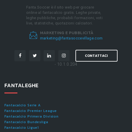
Fanta.Soccer è il sito web per giocare
online al fantacalcio gratis. Leghe private,
leghe pubbliche, probabili formazioni, voti
live, statistiche, quotazioni calciatori.
MARKETING E PUBBLICITÀ
marketing@fantasoccevillage.com
CONTATTACI
- 10.1.0.204
FANTALEGHE
Fantacalcio Serie A
Fantacalcio Premier League
Fantacalcio Primera Division
Fantacalcio Bundesliga
Fantacalcio Ligue1