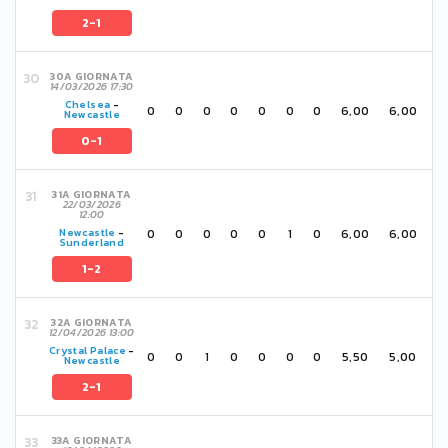
2-1
30A GIORNATA
14/03/2026 17:30
Chelsea
-
0
0
0
0
0
0
0
6,00
6,00
Newcastle
0-1
31A GIORNATA
22/03/2026
12:00
0
0
0
0
0
1
0
6,00
6,00
Newcastle
-
Sunderland
1-2
32A GIORNATA
12/04/2026 13:00
Crystal Palace
-
0
0
1
0
0
0
0
5,50
5,00
Newcastle
2-1
33A GIORNATA