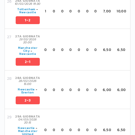
26A GIORNATA
10/02/2026 19:30
Tottenham
-
1
0
0
0
0
0
0
7,00
10,00
Newcastle
1-2
27A GIORNATA
21/02/2026
20:00
Manchester
0
0
0
0
0
0
0
6,50
6,50
City
-
Newcastle
2-1
28A GIORNATA
28/02/2026
15:00
0
0
0
0
0
0
0
6,00
6,00
Newcastle
-
Everton
2-3
29A GIORNATA
04/03/2026
20:15
Newcastle
-
0
0
0
0
0
0
0
6,50
6,50
Manchester
United