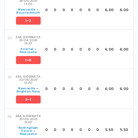
18/04/2026
14:00
0
0
0
0
0
0
0
6,00
6,00
Newcastle
-
Bournemouth
1-2
34A GIORNATA
25/04/2026
16:30
0
0
0
0
0
0
0
6,00
6,00
Arsenal
-
Newcastle
1-0
35A GIORNATA
02/05/2026
14:00
0
0
0
0
0
0
0
6,00
6,00
Newcastle
-
Brighton Hove
3-1
36A GIORNATA
10/05/2026
13:00
Nottingham
0
0
0
0
0
0
0
5,50
5,50
Forest
-
Newcastle