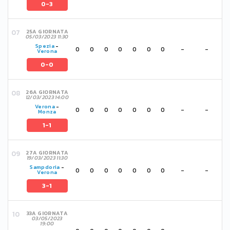
0-3
25A GIORNATA
05/03/2023 11:30
Spezia
-
0
0
0
0
0
0
0
-
-
Verona
0-0
26A GIORNATA
12/03/2023 14:00
Verona
-
0
0
0
0
0
0
0
-
-
Monza
1-1
27A GIORNATA
19/03/2023 11:30
Sampdoria
-
0
0
0
0
0
0
0
-
-
Verona
3-1
33A GIORNATA
03/05/2023
19:00