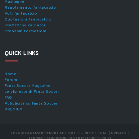
Maxileghe
Regolamento fantacalcio
Voti fantacalcio
Quotazioni fantacalcio
Statistiche calciatori
Probabili formazioni
QUICK LINKS
Home
Forum
Fanta.Soccer Magazine
Le vignette di Fanta.Soccer
FAQ
Pubblicità su Fanta.Soccer
PREMIUM
2026
©
FANTASOCCERVILLAGE S.R.L.S.
-
NOTE LEGALI
|
PRIVACY
|
TERMINI E CONDIZIONI DI UTILIZZO DEI SERVIZI