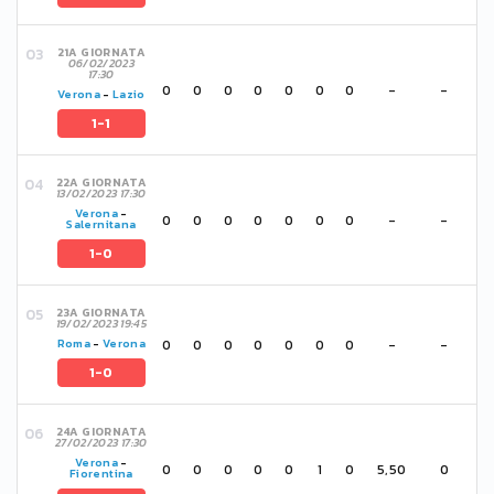
21A GIORNATA
06/02/2023
17:30
0
0
0
0
0
0
0
-
-
Verona
-
Lazio
1-1
22A GIORNATA
13/02/2023 17:30
Verona
-
0
0
0
0
0
0
0
-
-
Salernitana
1-0
23A GIORNATA
19/02/2023 19:45
0
0
0
0
0
0
0
-
-
Roma
-
Verona
1-0
24A GIORNATA
27/02/2023 17:30
Verona
-
0
0
0
0
0
1
0
5,50
0
Fiorentina