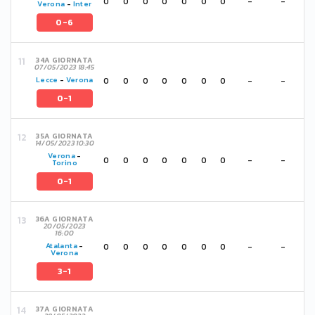
0
0
0
0
0
0
0
-
-
Verona
-
Inter
0-6
34A GIORNATA
07/05/2023 18:45
0
0
0
0
0
0
0
-
-
Lecce
-
Verona
0-1
35A GIORNATA
14/05/2023 10:30
Verona
-
0
0
0
0
0
0
0
-
-
Torino
0-1
36A GIORNATA
20/05/2023
16:00
0
0
0
0
0
0
0
-
-
Atalanta
-
Verona
3-1
37A GIORNATA