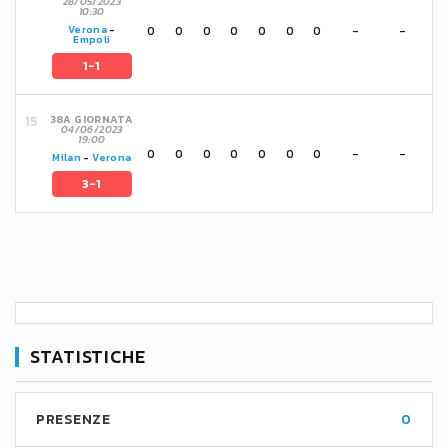
28/05/2023
10:30
0
0
0
0
0
0
0
-
-
Verona
-
Empoli
1-1
38A GIORNATA
04/06/2023
19:00
0
0
0
0
0
0
0
-
-
Milan
-
Verona
3-1
STATISTICHE
PRESENZE
0