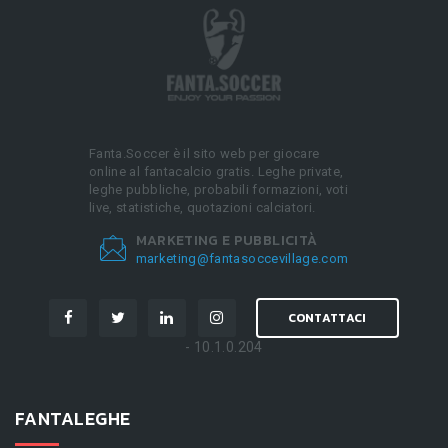
Fanta.Soccer è il sito web per giocare
online al fantacalcio gratis. Leghe private,
leghe pubbliche, probabili formazioni, voti
live, statistiche, quotazioni calciatori.
MARKETING E PUBBLICITÀ
marketing@fantasoccevillage.com
CONTATTACI
- 10.1.0.204
FANTALEGHE