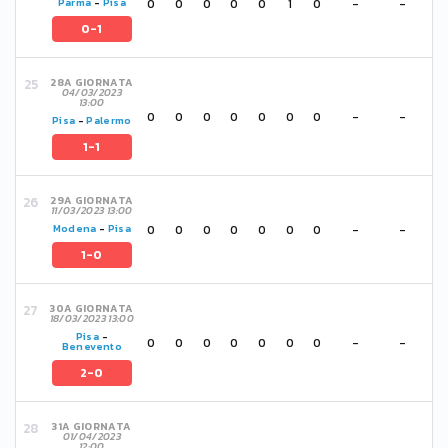
0
0
0
0
0
1
0
-
-
Parma
-
Pisa
0-1
28A GIORNATA
04/03/2023
13:00
0
0
0
0
0
0
0
-
-
Pisa
-
Palermo
1-1
29A GIORNATA
11/03/2023 13:00
0
0
0
0
0
0
0
-
-
Modena
-
Pisa
1-0
30A GIORNATA
18/03/2023 13:00
Pisa
-
0
0
0
0
0
0
0
-
-
Benevento
2-0
31A GIORNATA
01/04/2023
12:00