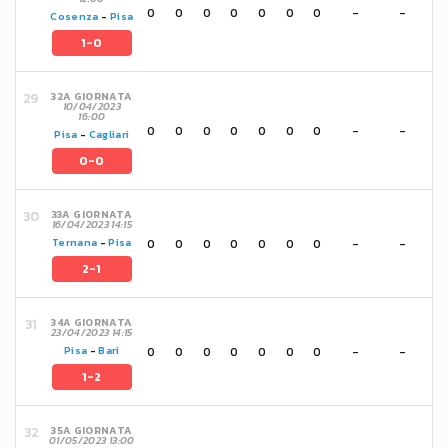
0
0
0
0
0
0
0
-
-
Cosenza
-
Pisa
1-0
32A GIORNATA
10/04/2023
16:00
0
0
0
0
0
0
0
-
-
Pisa
-
Cagliari
0-0
33A GIORNATA
16/04/2023 14:15
0
0
0
0
0
0
0
-
-
Ternana
-
Pisa
2-1
34A GIORNATA
23/04/2023 14:15
0
0
0
0
0
0
0
-
-
Pisa
-
Bari
1-2
35A GIORNATA
01/05/2023 13:00