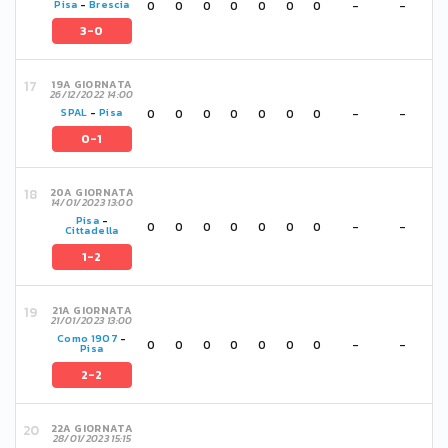
0
0
0
0
0
0
0
-
-
Pisa
-
Brescia
3-0
19A GIORNATA
26/12/2022 14:00
0
0
0
0
0
0
0
-
-
SPAL
-
Pisa
0-1
20A GIORNATA
14/01/2023 13:00
Pisa
-
0
0
0
0
0
0
0
-
-
Cittadella
1-2
21A GIORNATA
21/01/2023 13:00
Como 1907
-
0
0
0
0
0
0
0
-
-
Pisa
2-2
22A GIORNATA
28/01/2023 15:15