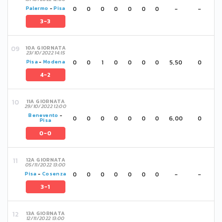
0
0
0
0
0
0
0
-
-
Palermo
-
Pisa
3-3
10A GIORNATA
23/10/2022 14:15
0
0
1
0
0
0
0
5,50
0
Pisa
-
Modena
4-2
11A GIORNATA
29/10/2022 12:00
Benevento
-
0
0
0
0
0
0
0
6,00
0
Pisa
0-0
12A GIORNATA
05/11/2022 13:00
0
0
0
0
0
0
0
-
-
Pisa
-
Cosenza
3-1
13A GIORNATA
12/11/2022 13:00