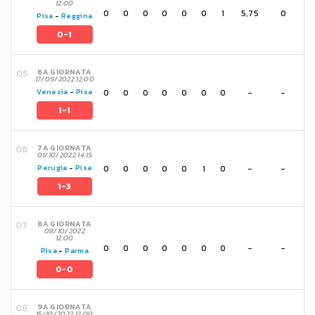
12:00
0
0
0
0
0
0
1
5,75
0
Pisa
-
Reggina
0-1
6A GIORNATA
17/09/2022 12:00
0
0
0
0
0
0
0
-
-
Venezia
-
Pisa
1-1
7A GIORNATA
01/10/2022 14:15
0
0
0
0
0
1
0
-
-
Perugia
-
Pisa
1-3
8A GIORNATA
08/10/2022
12:00
0
0
0
0
0
0
0
-
-
Pisa
-
Parma
0-0
9A GIORNATA
15/10/2022 12:00