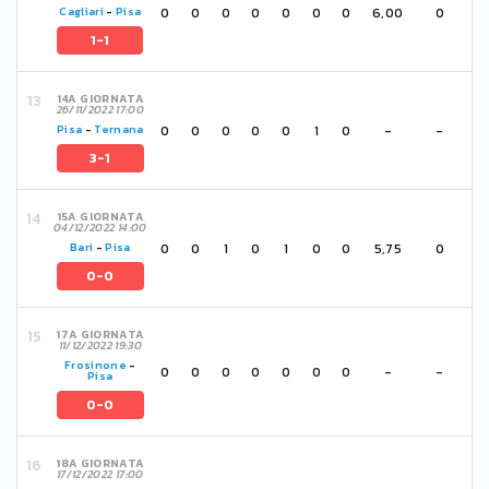
0
0
0
0
0
0
0
6,00
0
Cagliari
-
Pisa
1-1
14A GIORNATA
26/11/2022 17:00
0
0
0
0
0
1
0
-
-
Pisa
-
Ternana
3-1
15A GIORNATA
04/12/2022 14:00
0
0
1
0
1
0
0
5,75
0
Bari
-
Pisa
0-0
17A GIORNATA
11/12/2022 19:30
Frosinone
-
0
0
0
0
0
0
0
-
-
Pisa
0-0
18A GIORNATA
17/12/2022 17:00