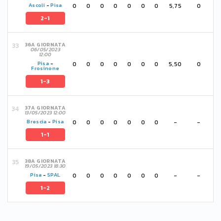
0
0
0
0
0
0
0
5,75
0
Ascoli
-
Pisa
2-1
36A GIORNATA
06/05/2023
12:00
0
0
0
0
0
0
0
5,50
0
Pisa
-
Frosinone
1-3
37A GIORNATA
13/05/2023 12:00
0
0
0
0
0
0
0
-
-
Brescia
-
Pisa
1-1
38A GIORNATA
19/05/2023 18:30
0
0
0
0
0
0
0
-
-
Pisa
-
SPAL
1-2