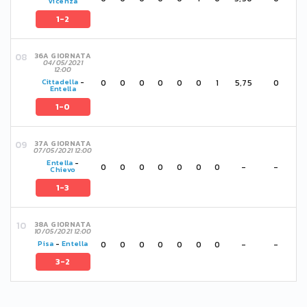
Vicenza
1-2
36A GIORNATA
04/05/2021
12:00
0
0
0
0
0
0
1
5,75
0
Cittadella
-
Entella
1-0
37A GIORNATA
07/05/2021 12:00
Entella
-
0
0
0
0
0
0
0
-
-
Chievo
1-3
38A GIORNATA
10/05/2021 12:00
0
0
0
0
0
0
0
-
-
Pisa
-
Entella
3-2