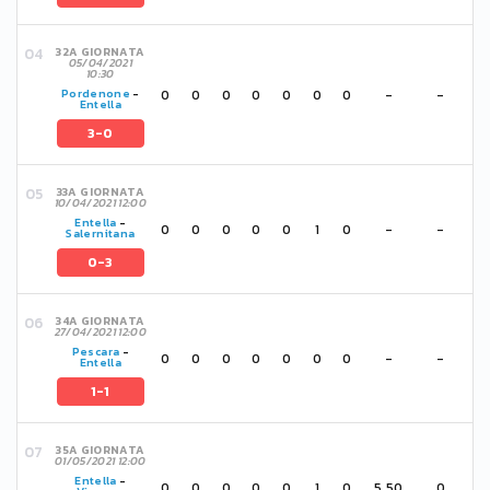
32A GIORNATA
05/04/2021
10:30
0
0
0
0
0
0
0
-
-
Pordenone
-
Entella
3-0
33A GIORNATA
10/04/2021 12:00
Entella
-
0
0
0
0
0
1
0
-
-
Salernitana
0-3
34A GIORNATA
27/04/2021 12:00
Pescara
-
0
0
0
0
0
0
0
-
-
Entella
1-1
35A GIORNATA
01/05/2021 12:00
Entella
-
0
0
0
0
0
1
0
5,50
0