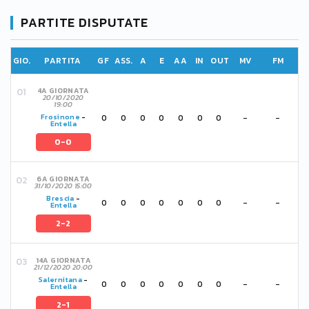
PARTITE DISPUTATE
GIO.
PARTITA
GF
ASS.
A
E
AA
IN
OUT
MV
FM
4A GIORNATA
20/10/2020
19:00
0
0
0
0
0
0
0
-
-
Frosinone
-
Entella
0-0
6A GIORNATA
31/10/2020 15:00
Brescia
-
0
0
0
0
0
0
0
-
-
Entella
2-2
14A GIORNATA
21/12/2020 20:00
Salernitana
-
0
0
0
0
0
0
0
-
-
Entella
2-1