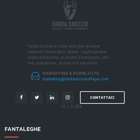
Fanta.Soccer è il sito web per giocare
online al fantacalcio gratis. Leghe private,
leghe pubbliche, probabili formazioni, voti
live, statistiche, quotazioni calciatori.
MARKETING E PUBBLICITÀ
marketing@fantasoccevillage.com
CONTATTACI
- 10.1.0.204
FANTALEGHE