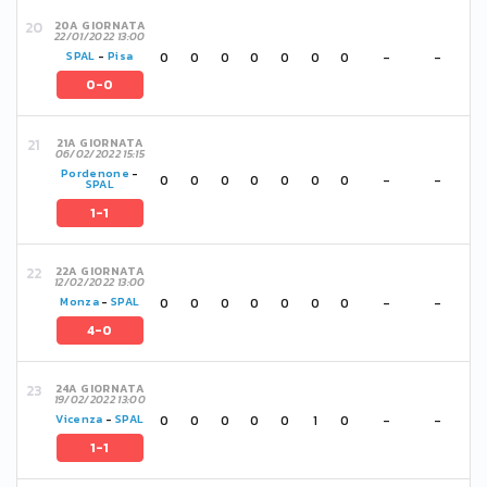
20A GIORNATA
22/01/2022 13:00
0
0
0
0
0
0
0
-
-
SPAL
-
Pisa
0-0
21A GIORNATA
06/02/2022 15:15
Pordenone
-
0
0
0
0
0
0
0
-
-
SPAL
1-1
22A GIORNATA
12/02/2022 13:00
0
0
0
0
0
0
0
-
-
Monza
-
SPAL
4-0
24A GIORNATA
19/02/2022 13:00
0
0
0
0
0
1
0
-
-
Vicenza
-
SPAL
1-1