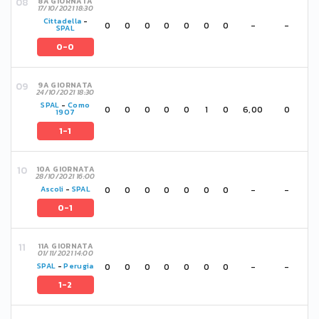
8A GIORNATA
17/10/2021 18:30
Cittadella
-
0
0
0
0
0
0
0
-
-
SPAL
0-0
9A GIORNATA
24/10/2021 18:30
SPAL
-
Como
0
0
0
0
0
1
0
6,00
0
1907
1-1
10A GIORNATA
28/10/2021 16:00
0
0
0
0
0
0
0
-
-
Ascoli
-
SPAL
0-1
11A GIORNATA
01/11/2021 14:00
0
0
0
0
0
0
0
-
-
SPAL
-
Perugia
1-2