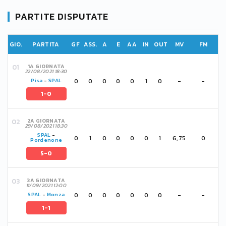
PARTITE DISPUTATE
GIO.
PARTITA
GF
ASS.
A
E
AA
IN
OUT
MV
FM
1A GIORNATA
22/08/2021 18:30
0
0
0
0
0
1
0
-
-
Pisa
-
SPAL
1-0
2A GIORNATA
29/08/2021 18:30
SPAL
-
0
1
0
0
0
0
1
6,75
0
Pordenone
5-0
3A GIORNATA
11/09/2021 12:00
0
0
0
0
0
0
0
-
-
SPAL
-
Monza
1-1