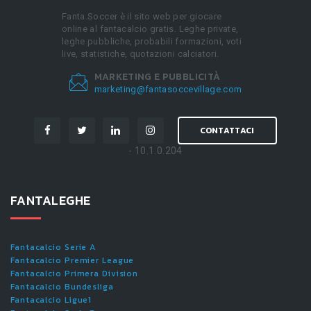
Fanta.Soccer è il sito web per giocare
online al fantacalcio gratis. Leghe private,
leghe pubbliche, probabili formazioni, voti
live, statistiche, quotazioni calciatori.
MARKETING E PUBBLICITÀ
marketing@fantasoccevillage.com
CONTATTACI
- 10.1.0.204
FANTALEGHE
Fantacalcio Serie A
Fantacalcio Premier League
Fantacalcio Primera Division
Fantacalcio Bundesliga
Fantacalcio Ligue1