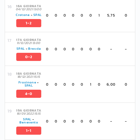
16A GIORNATA
04/12/2021 13:00
0
0
0
0
0
0
1
5,75
0
Crotone
-
SPAL
1-2
17A GIORNATA
11/12/2021 13:00
0
0
0
0
0
0
0
-
-
SPAL
-
Brescia
0-2
18A GIORNATA
18/12/2021 15:15
Frosinone
-
0
0
0
0
0
1
0
6,00
0
SPAL
4-0
19A GIORNATA
16/01/2022 15:15
SPAL
-
0
0
0
0
0
0
0
-
-
Benevento
1-1