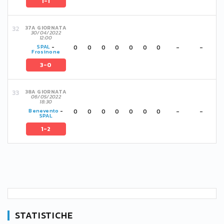
1-1
37A GIORNATA
30/04/2022
12:00
0
0
0
0
0
0
0
-
-
SPAL
-
Frosinone
3-0
38A GIORNATA
06/05/2022
18:30
0
0
0
0
0
0
0
-
-
Benevento
-
SPAL
1-2
STATISTICHE