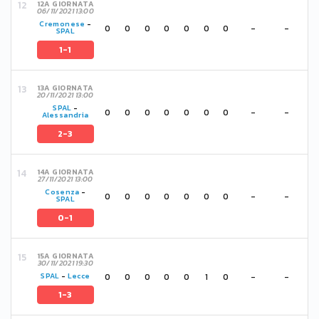
12A GIORNATA
06/11/2021 13:00
Cremonese
-
0
0
0
0
0
0
0
-
-
SPAL
1-1
13A GIORNATA
20/11/2021 13:00
SPAL
-
0
0
0
0
0
0
0
-
-
Alessandria
2-3
14A GIORNATA
27/11/2021 13:00
Cosenza
-
0
0
0
0
0
0
0
-
-
SPAL
0-1
15A GIORNATA
30/11/2021 19:30
0
0
0
0
0
1
0
-
-
SPAL
-
Lecce
1-3