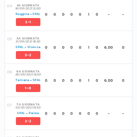
4A GIORNATA
18/09/2021 12:00
0
0
0
0
0
1
0
-
-
Reggina
-
SPAL
2-1
5A GIORNATA
21/09/2021 18:30
0
0
0
0
0
1
0
6,00
0
SPAL
-
Vicenza
3-2
6A GIORNATA
26/09/2021 18:30
0
0
0
0
0
1
0
6,00
0
Ternana
-
SPAL
1-0
7A GIORNATA
02/10/2021 16:30
0
0
0
0
0
0
0
-
-
SPAL
-
Parma
2-2