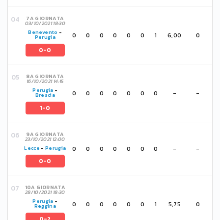
7A GIORNATA
03/10/2021 18:30
Benevento
-
0
0
0
0
0
0
1
6,00
0
Perugia
0-0
8A GIORNATA
16/10/2021 14:15
Perugia
-
0
0
0
0
0
0
0
-
-
Brescia
1-0
9A GIORNATA
23/10/2021 12:00
0
0
0
0
0
0
0
-
-
Lecce
-
Perugia
0-0
10A GIORNATA
28/10/2021 18:30
Perugia
-
0
0
0
0
0
0
1
5,75
0
Reggina
0-2