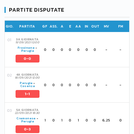
PARTITE DISPUTATE
GIO.
PARTITA
GF
ASS.
A
E
AA
IN
OUT
MV
FM
3A GIORNATA
11/09/2021 12:00
Frosinone
-
0
0
0
0
0
0
0
-
-
Perugia
0-0
4A GIORNATA
18/09/2021 12:00
Perugia
-
0
0
0
0
0
0
0
-
-
Cosenza
1-1
5A GIORNATA
22/09/2021 18:30
Cremonese
-
1
0
1
0
1
0
0
6,25
0
Perugia
0-3