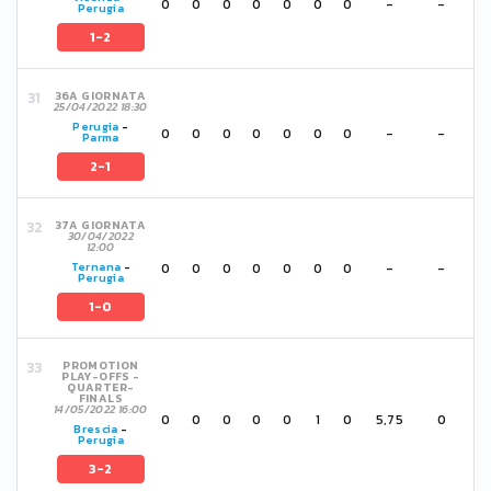
0
0
0
0
0
0
0
-
-
Perugia
1-2
36A GIORNATA
25/04/2022 18:30
Perugia
-
0
0
0
0
0
0
0
-
-
Parma
2-1
37A GIORNATA
30/04/2022
12:00
0
0
0
0
0
0
0
-
-
Ternana
-
Perugia
1-0
PROMOTION
PLAY-OFFS -
QUARTER-
FINALS
14/05/2022 16:00
0
0
0
0
0
1
0
5,75
0
Brescia
-
Perugia
3-2