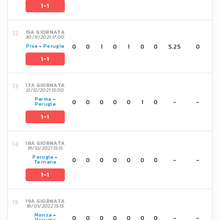
1-1
15A GIORNATA
30/11/2021 17:00
0
0
1
0
1
0
0
5,25
0
Pisa
-
Perugia
1-1
17A GIORNATA
12/12/2021 13:00
Parma
-
0
0
0
0
0
1
0
-
-
Perugia
1-1
18A GIORNATA
19/12/2021 15:15
Perugia
-
0
0
0
0
0
0
0
-
-
Ternana
1-1
19A GIORNATA
16/01/2022 15:15
Monza
-
0
0
0
0
0
0
0
-
-
Perugia