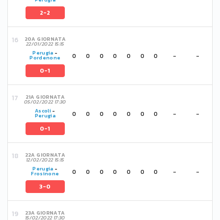
2-2
20A GIORNATA
22/01/2022 15:15
Perugia
-
0
0
0
0
0
0
0
-
-
Pordenone
0-1
21A GIORNATA
05/02/2022 17:30
Ascoli
-
0
0
0
0
0
0
0
-
-
Perugia
0-1
22A GIORNATA
12/02/2022 15:15
Perugia
-
0
0
0
0
0
0
0
-
-
Frosinone
3-0
23A GIORNATA
15/02/2022 17:30