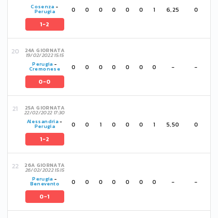
Cosenza
-
0
0
0
0
0
0
1
6,25
0
Perugia
1-2
24A GIORNATA
19/02/2022 15:15
Perugia
-
0
0
0
0
0
0
0
-
-
Cremonese
0-0
25A GIORNATA
22/02/2022 17:30
Alessandria
-
0
0
1
0
0
0
1
5,50
0
Perugia
1-2
26A GIORNATA
26/02/2022 15:15
Perugia
-
0
0
0
0
0
0
0
-
-
Benevento
0-1