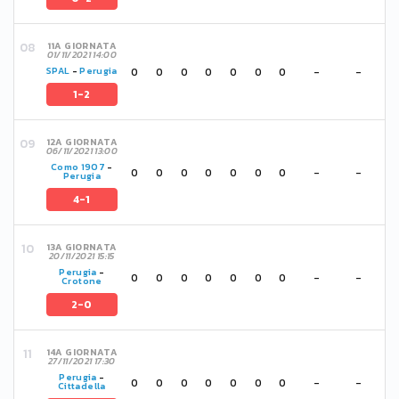
11A GIORNATA
01/11/2021 14:00
0
0
0
0
0
0
0
-
-
SPAL
-
Perugia
1-2
12A GIORNATA
06/11/2021 13:00
Como 1907
-
0
0
0
0
0
0
0
-
-
Perugia
4-1
13A GIORNATA
20/11/2021 15:15
Perugia
-
0
0
0
0
0
0
0
-
-
Crotone
2-0
14A GIORNATA
27/11/2021 17:30
Perugia
-
0
0
0
0
0
0
0
-
-
Cittadella