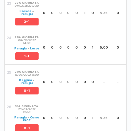
27A GIORNATA
01/03/2022 17:30
Brescia
-
0
0
0
0
0
1
0
5,25
0
Perugia
2-1
28A GIORNATA
06/03/2022
14:30
0
0
0
0
0
0
1
6,00
0
Perugia
-
Lecce
1-1
29A GIORNATA
12/03/2022 13:00
Reggina
-
0
0
0
0
0
0
0
-
-
Perugia
0-1
31A GIORNATA
20/03/2022
13:00
0
0
0
0
0
0
1
5,25
0
Perugia
-
Como
1907
0-1