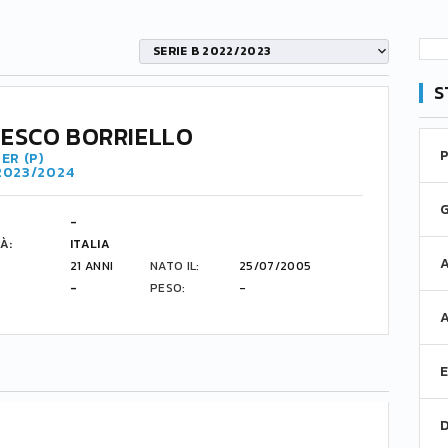
SERIE B 2022/2023
S
ESCO BORRIELLO
ER (P)
 2023/2024
-
À:
ITALIA
21 ANNI
NATO IL:
25/07/2005
-
PESO:
-