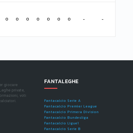
0
0
0
0
0
0
0
-
-
FANTALEGHE
er giocare
 Leghe private,
ormazioni, voti
Fantacalcio Serie A
calciatori.
Fantacalcio Premier League
Fantacalcio Primera Division
Fantacalcio Bundesliga
Fantacalcio Ligue1
Fantacalcio Serie B