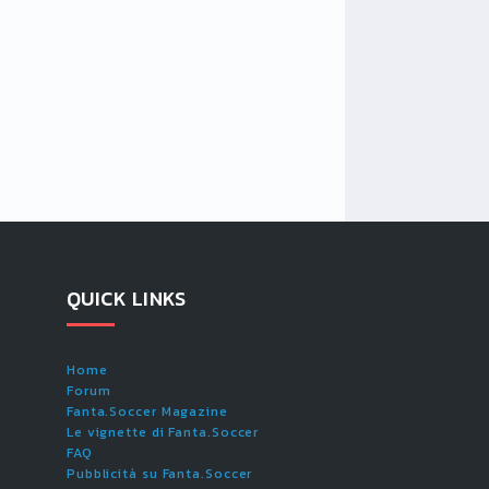
QUICK LINKS
Home
Forum
Fanta.Soccer Magazine
Le vignette di Fanta.Soccer
FAQ
Pubblicità su Fanta.Soccer