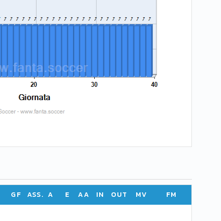
GF
ASS.
A
E
AA
IN
OUT
MV
FM