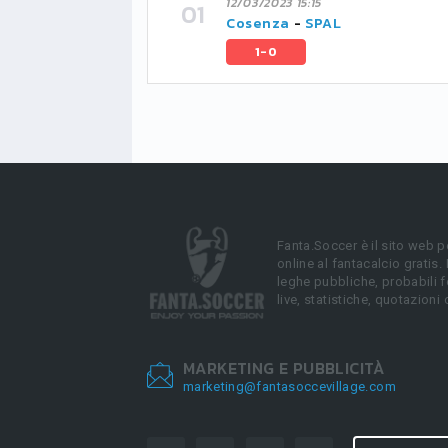
12/03/2023 15:15
Cosenza
-
SPAL
1-0
Fanta.Soccer è il sito web p
online al fantacalcio gratis.
leghe pubbliche, probabili f
live, statistiche, quotazioni 
MARKETING E PUBBLICITÀ
marketing@fantasoccevillage.com