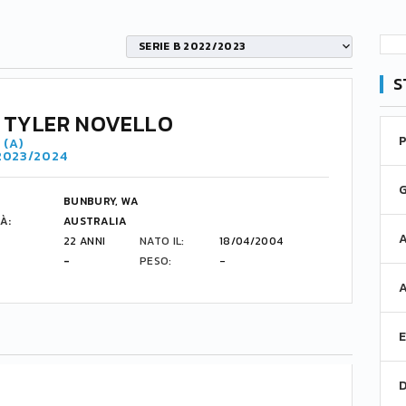
SERIE B 2022/2023
S
 TYLER NOVELLO
 (A)
 2023/2024
BUNBURY, WA
À:
AUSTRALIA
22 ANNI
NATO IL:
18/04/2004
-
PESO:
-