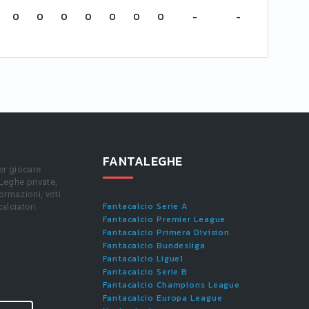
0
0
0
0
0
0
0
-
-
FANTALEGHE
er giocare
 Leghe private,
ormazioni, voti
Fantacalcio Serie A
calciatori.
Fantacalcio Premier League
Fantacalcio Primera Division
Fantacalcio Bundesliga
Fantacalcio Ligue1
Fantacalcio Serie B
Fantacalcio Champions League
Fantacalcio Europa League