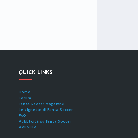
QUICK LINKS
Home
Forum
Fanta.Soccer Magazine
Le vignette di Fanta.Soccer
FAQ
Pubblicità su Fanta.Soccer
PREMIUM