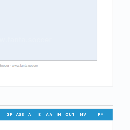
GF
ASS.
A
E
AA
IN
OUT
MV
FM