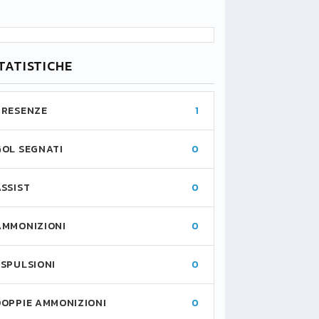
TATISTICHE
PRESENZE
1
GOL SEGNATI
0
ASSIST
0
AMMONIZIONI
0
ESPULSIONI
0
DOPPIE AMMONIZIONI
0