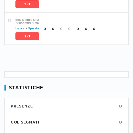
3-1
38A GIORNATA
11/05/2019 13:00
0
0
0
0
0
0
0
-
-
Lecce
-
Spezia
2-1
STATISTICHE
PRESENZE
0
GOL SEGNATI
0