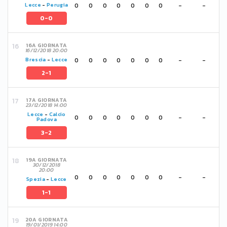
0
0
0
0
0
0
0
-
-
Lecce
-
Perugia
0-0
16A GIORNATA
16/12/2018 20:00
0
0
0
0
0
0
0
-
-
Brescia
-
Lecce
2-1
17A GIORNATA
23/12/2018 14:00
Lecce
-
Calcio
0
0
0
0
0
0
0
-
-
Padova
3-2
19A GIORNATA
30/12/2018
20:00
0
0
0
0
0
0
0
-
-
Spezia
-
Lecce
1-1
20A GIORNATA
19/01/2019 14:00