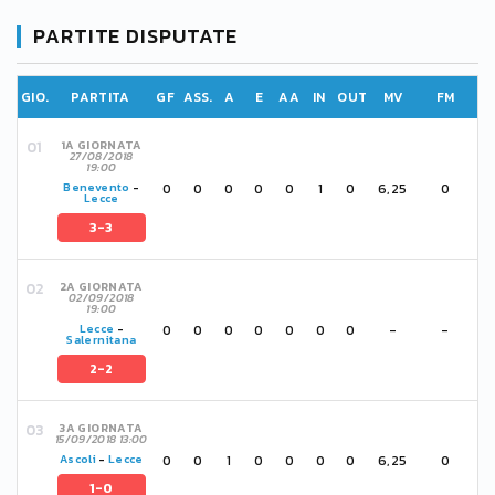
PARTITE DISPUTATE
GIO.
PARTITA
GF
ASS.
A
E
AA
IN
OUT
MV
FM
1A GIORNATA
27/08/2018
19:00
0
0
0
0
0
1
0
6,25
0
Benevento
-
Lecce
3-3
2A GIORNATA
02/09/2018
19:00
0
0
0
0
0
0
0
-
-
Lecce
-
Salernitana
2-2
3A GIORNATA
15/09/2018 13:00
0
0
1
0
0
0
0
6,25
0
Ascoli
-
Lecce
1-0