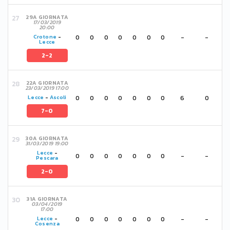
29A GIORNATA
17/03/2019
20:00
0
0
0
0
0
0
0
-
-
Crotone
-
Lecce
2-2
22A GIORNATA
23/03/2019 17:00
0
0
0
0
0
0
0
6
0
Lecce
-
Ascoli
7-0
30A GIORNATA
31/03/2019 19:00
Lecce
-
0
0
0
0
0
0
0
-
-
Pescara
2-0
31A GIORNATA
03/04/2019
17:00
0
0
0
0
0
0
0
-
-
Lecce
-
Cosenza