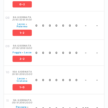
0-2
8A GIORNATA
21/10/2018 19:00
Lecce
-
0
0
0
0
0
0
0
-
-
Palermo
1-2
9A GIORNATA
27/10/2018 13:00
0
0
0
0
0
0
0
-
-
Foggia
-
Lecce
2-2
10A GIORNATA
31/10/2018 20:00
Lecce
-
0
0
0
0
0
0
0
-
-
Crotone
1-0
11A GIORNATA
05/11/2018 20:00
Pescara
-