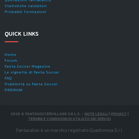
Quotazioni fantacalcio
Statistiche calciatori
Probabili formazioni
QUICK LINKS
Home
Forum
Fanta.Soccer Magazine
Le vignette di Fanta.Soccer
FAQ
Pubblicità su Fanta.Soccer
PREMIUM
2026
©
FANTASOCCERVILLAGE S.R.L.S.
-
NOTE LEGALI
|
PRIVACY
|
TERMINI E CONDIZIONI DI UTILIZZO DEI SERVIZI
Fantacalcio è un marchio registrato Quadronica S.r.l.