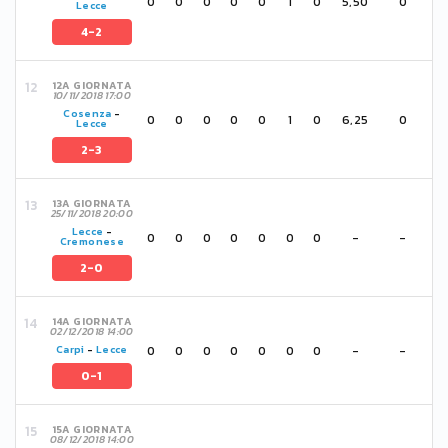
0
0
0
0
0
1
0
5,50
0
Lecce
4-2
12A GIORNATA
10/11/2018 17:00
Cosenza
-
0
0
0
0
0
1
0
6,25
0
Lecce
2-3
13A GIORNATA
25/11/2018 20:00
Lecce
-
0
0
0
0
0
0
0
-
-
Cremonese
2-0
14A GIORNATA
02/12/2018 14:00
0
0
0
0
0
0
0
-
-
Carpi
-
Lecce
0-1
15A GIORNATA
08/12/2018 14:00