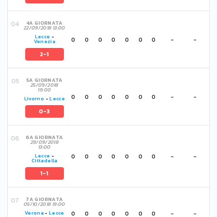
4A GIORNATA
22/09/2018 13:00
Lecce
-
0
0
0
0
0
0
0
-
-
Venezia
2-1
5A GIORNATA
25/09/2018
19:00
0
0
0
0
0
0
0
-
-
Livorno
-
Lecce
0-3
6A GIORNATA
29/09/2018
13:00
0
0
0
0
0
0
0
-
-
Lecce
-
Cittadella
1-1
7A GIORNATA
05/10/2018 19:00
0
0
0
0
0
0
0
-
-
Verona
-
Lecce