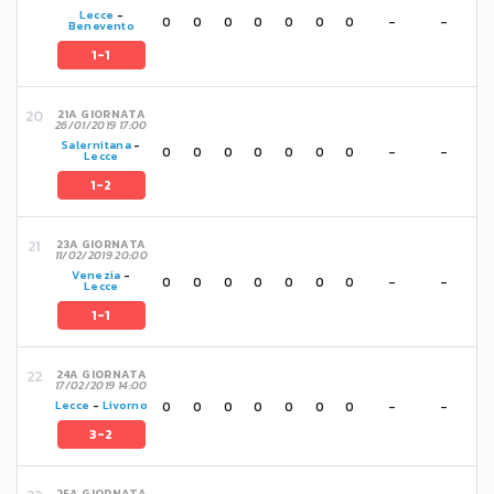
Lecce
-
0
0
0
0
0
0
0
-
-
Benevento
1-1
21A GIORNATA
26/01/2019 17:00
Salernitana
-
0
0
0
0
0
0
0
-
-
Lecce
1-2
23A GIORNATA
11/02/2019 20:00
Venezia
-
0
0
0
0
0
0
0
-
-
Lecce
1-1
24A GIORNATA
17/02/2019 14:00
0
0
0
0
0
0
0
-
-
Lecce
-
Livorno
3-2
25A GIORNATA