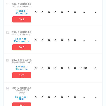
18A GIORNATA
16/01/2021 13:00
Monza
-
0
0
0
0
0
0
0
-
-
Cosenza
2-2
19A GIORNATA
23/01/2021 13:00
Cosenza
-
0
0
0
0
0
1
0
-
-
Pordenone
0-0
20A GIORNATA
30/01/2021 13:00
Entella
-
0
0
0
0
0
1
0
5,50
0
Cosenza
1-2
21A GIORNATA
06/02/2021
13:00
0
0
0
0
0
0
0
-
-
Cosenza
-
SPAL
1-1