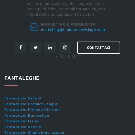
online al fantacalcio gratis. Leghe private,
leghe pubbliche, probabili formazioni, voti
live, statistiche, quotazioni calciatori.
MARKETING E PUBBLICITÀ
marketing@fantasoccevillage.com
CONTATTACI
- 10.1.0.204
FANTALEGHE
Fantacalcio Serie A
Fantacalcio Premier League
Fantacalcio Primera Division
Fantacalcio Bundesliga
Fantacalcio Ligue1
Fantacalcio Serie B
Fantacalcio Champions League