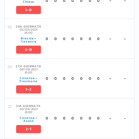
0
0
0
0
0
0
0
-
-
Chievo
1-0
26A GIORNATA
02/03/2021
18:00
0
0
0
0
0
0
0
-
-
Brescia
-
Cosenza
2-0
27A GIORNATA
06/03/2021
13:00
0
0
0
0
0
0
0
-
-
Cosenza
-
Frosinone
1-2
31A GIORNATA
02/04/2021
13:00
0
0
0
0
0
0
0
-
-
Cosenza
-
Ascoli
2-1