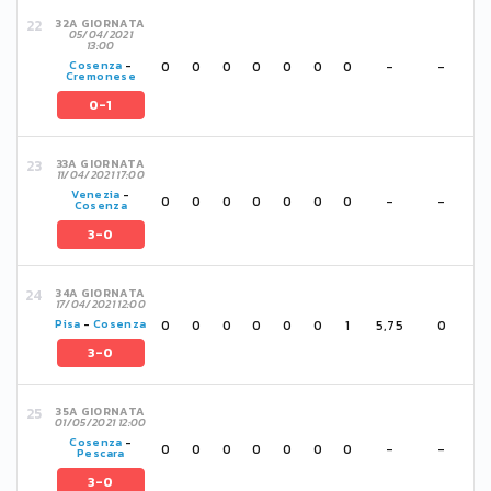
32A GIORNATA
05/04/2021
13:00
0
0
0
0
0
0
0
-
-
Cosenza
-
Cremonese
0-1
33A GIORNATA
11/04/2021 17:00
Venezia
-
0
0
0
0
0
0
0
-
-
Cosenza
3-0
34A GIORNATA
17/04/2021 12:00
0
0
0
0
0
0
1
5,75
0
Pisa
-
Cosenza
3-0
35A GIORNATA
01/05/2021 12:00
Cosenza
-
0
0
0
0
0
0
0
-
-
Pescara
3-0