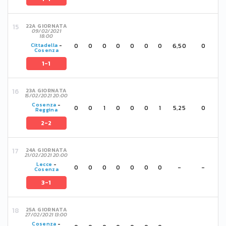
22A GIORNATA
09/02/2021
18:00
0
0
0
0
0
0
0
6,50
0
Cittadella
-
Cosenza
1-1
23A GIORNATA
15/02/2021 20:00
Cosenza
-
0
0
1
0
0
0
1
5,25
0
Reggina
2-2
24A GIORNATA
21/02/2021 20:00
Lecce
-
0
0
0
0
0
0
0
-
-
Cosenza
3-1
25A GIORNATA
27/02/2021 13:00
Cosenza
-