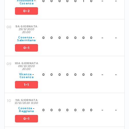
0
0
0
0
0
1
0
-
-
Frosinone
-
Cosenza
0-2
9A GIORNATA
29/11/2020
20:00
0
0
0
0
0
0
0
-
-
Cosenza
-
Salernitana
0-1
10A GIORNATA
06/12/2020
20:00
0
0
0
0
0
0
0
-
-
Vicenza
-
Cosenza
1-1
11A GIORNATA
12/12/2020 13:00
Cosenza
-
0
0
0
0
0
0
0
-
-
Reggiana
0-1