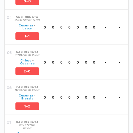
0-0
5A GIORNATA
25/10/2020 15:00
Cosenza
-
0
0
0
0
0
0
0
-
-
Lecce
1-1
6A GIORNATA
31/10/2020 15:00
Chievo
-
0
0
0
0
0
0
0
-
-
Cosenza
2-0
7A GIORNATA
07/11/2020 13:00
Cosenza
-
0
0
0
0
0
0
0
-
-
Brescia
1-2
8A GIORNATA
20/11/2020
20:00