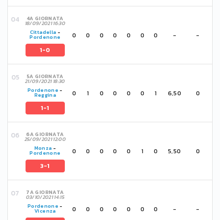
4A GIORNATA
18/09/2021 16:30
Cittadella
-
0
0
0
0
0
0
0
-
-
Pordenone
1-0
5A GIORNATA
21/09/2021 18:30
Pordenone
-
0
1
0
0
0
0
1
6,50
0
Reggina
1-1
6A GIORNATA
25/09/2021 12:00
Monza
-
0
0
0
0
0
1
0
5,50
0
Pordenone
3-1
7A GIORNATA
03/10/2021 14:15
Pordenone
-
0
0
0
0
0
0
0
-
-
Vicenza