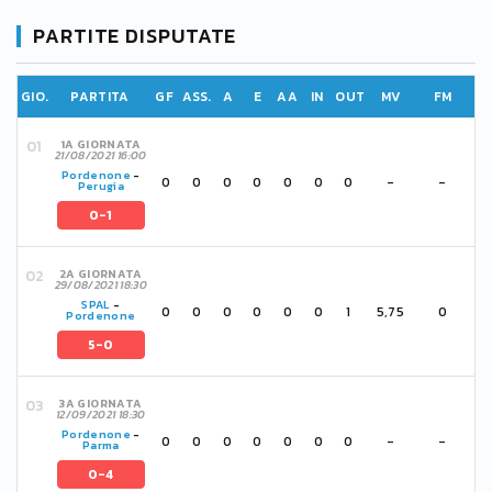
PARTITE DISPUTATE
GIO.
PARTITA
GF
ASS.
A
E
AA
IN
OUT
MV
FM
1A GIORNATA
21/08/2021 16:00
Pordenone
-
0
0
0
0
0
0
0
-
-
Perugia
0-1
2A GIORNATA
29/08/2021 18:30
SPAL
-
0
0
0
0
0
0
1
5,75
0
Pordenone
5-0
3A GIORNATA
12/09/2021 18:30
Pordenone
-
0
0
0
0
0
0
0
-
-
Parma
0-4