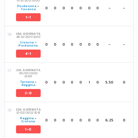
11/12/2021 13:00
Pordenone
-
0
0
0
0
0
0
0
-
-
Cosenza
1-1
18A GIORNATA
18/12/2021 13:00
Crotone
-
0
0
0
0
0
0
0
-
-
Pordenone
4-1
21A GIORNATA
05/02/2022
13:00
0
0
0
0
0
1
0
5,50
0
Ternana
-
Reggina
2-0
22A GIORNATA
12/02/2022 15:15
Reggina
-
0
0
0
0
0
0
0
6,25
0
Crotone
1-0