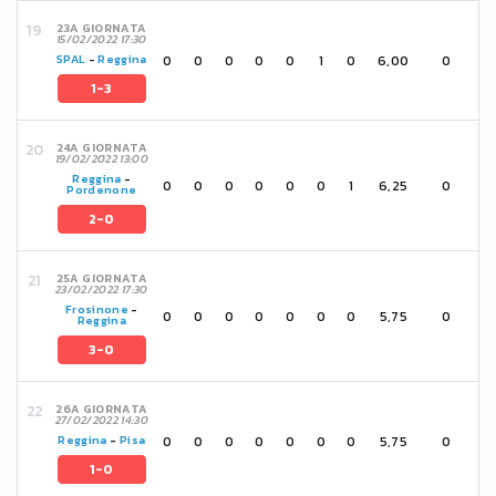
23A GIORNATA
15/02/2022 17:30
0
0
0
0
0
1
0
6,00
0
SPAL
-
Reggina
1-3
24A GIORNATA
19/02/2022 13:00
Reggina
-
0
0
0
0
0
0
1
6,25
0
Pordenone
2-0
25A GIORNATA
23/02/2022 17:30
Frosinone
-
0
0
0
0
0
0
0
5,75
0
Reggina
3-0
26A GIORNATA
27/02/2022 14:30
0
0
0
0
0
0
0
5,75
0
Reggina
-
Pisa
1-0