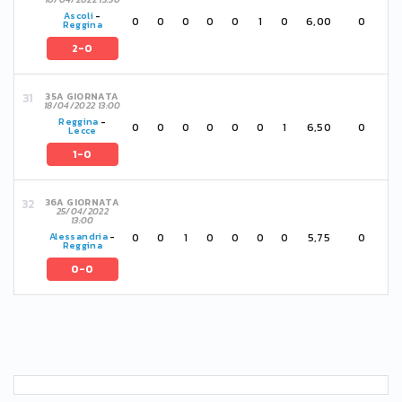
Ascoli
-
0
0
0
0
0
1
0
6,00
0
Reggina
2-0
35A GIORNATA
18/04/2022 13:00
Reggina
-
0
0
0
0
0
0
1
6,50
0
Lecce
1-0
36A GIORNATA
25/04/2022
13:00
0
0
1
0
0
0
0
5,75
0
Alessandria
-
Reggina
0-0