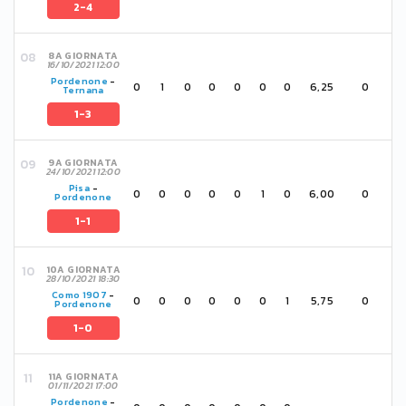
2-4
8A GIORNATA
16/10/2021 12:00
Pordenone
-
0
1
0
0
0
0
0
6,25
0
Ternana
1-3
9A GIORNATA
24/10/2021 12:00
Pisa
-
0
0
0
0
0
1
0
6,00
0
Pordenone
1-1
10A GIORNATA
28/10/2021 18:30
Como 1907
-
0
0
0
0
0
0
1
5,75
0
Pordenone
1-0
11A GIORNATA
01/11/2021 17:00
Pordenone
-