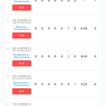
0
0
0
0
0
0
0
-
-
Cremonese
2-2
12A GIORNATA
06/11/2021 15:15
Brescia
-
0
0
0
0
0
1
0
6,00
0
Pordenone
1-0
15A GIORNATA
30/11/2021 19:30
Pordenone
-
0
0
0
0
0
1
0
6,50
0
Alessandria
2-0
16A GIORNATA
04/12/2021 13:00
Benevento
-
0
0
0
0
0
0
1
5,25
0
Pordenone
2-1
17A GIORNATA