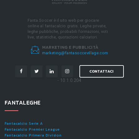
Fanta.Soccer è il sito web per giocare
online al fantacalcio gratis. Leghe private,
leghe pubbliche, probabili formazioni, voti
live, statistiche, quotazioni calciatori.
MARKETING E PUBBLICITÀ
marketing@fantasoccevillage.com
CONTATTACI
- 10.1.0.204
FANTALEGHE
Fantacalcio Serie A
Fantacalcio Premier League
Fantacalcio Primera Division