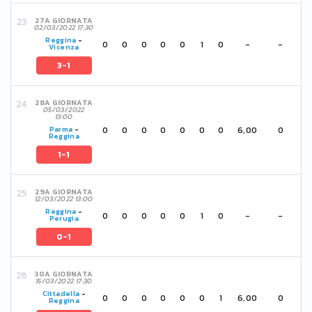
27A GIORNATA
02/03/2022 17:30
Reggina
-
0
0
0
0
0
1
0
-
-
Vicenza
3-1
28A GIORNATA
05/03/2022
13:00
0
0
0
0
0
0
0
6,00
0
Parma
-
Reggina
1-1
29A GIORNATA
12/03/2022 13:00
Reggina
-
0
0
0
0
0
1
0
-
-
Perugia
0-1
30A GIORNATA
15/03/2022 17:30
Cittadella
-
0
0
0
0
0
0
1
6,00
0
Reggina