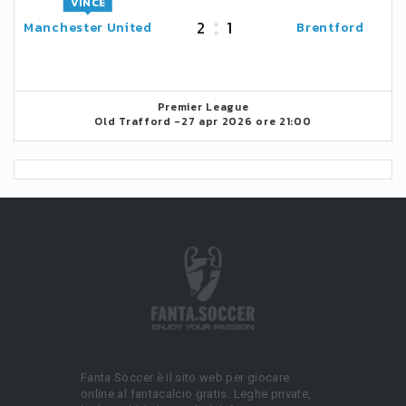
VINCE
2
1
Manchester United
Brentford
Premier League
Old Trafford -
27 apr 2026 ore 21:00
Fanta.Soccer è il sito web per giocare
online al fantacalcio gratis. Leghe private,