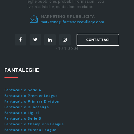
leghe pubbliche, probabili formazioni, voti
live, statistiche, quotazioni calciatori.
MARKETING E PUBBLICITÀ
marketing@fantasoccevillage.com
CONTATTACI
- 10.1.0.204
FANTALEGHE
Fantacalcio Serie A
Fantacalcio Premier League
Fantacalcio Primera Division
Fantacalcio Bundesliga
Fantacalcio Ligue1
Fantacalcio Serie B
Fantacalcio Champions League
Fantacalcio Europa League