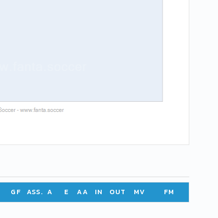
GF
ASS.
A
E
AA
IN
OUT
MV
FM