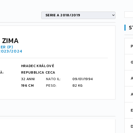
SERIE A 2018/2019
S
 ZIMA
ER (P)
 2023/2024
HRADEC KRÁLOVÉ
À:
REPUBBLICA CECA
32 ANNI
NATO IL:
09/01/1994
196 CM
PESO:
82 KG