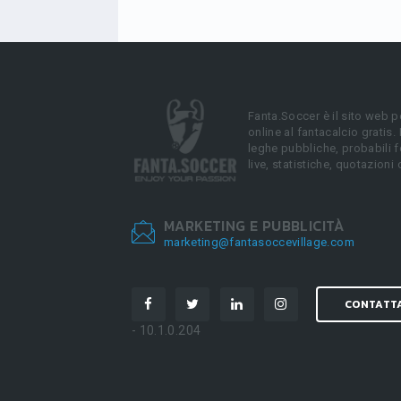
Fanta.Soccer è il sito web p
online al fantacalcio gratis.
leghe pubbliche, probabili f
live, statistiche, quotazioni 
MARKETING E PUBBLICITÀ
marketing@fantasoccevillage.com
CONTATT
- 10.1.0.204