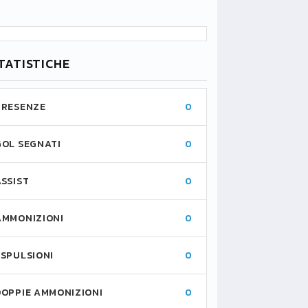
TATISTICHE
PRESENZE
0
GOL SEGNATI
0
ASSIST
0
AMMONIZIONI
0
ESPULSIONI
0
DOPPIE AMMONIZIONI
0