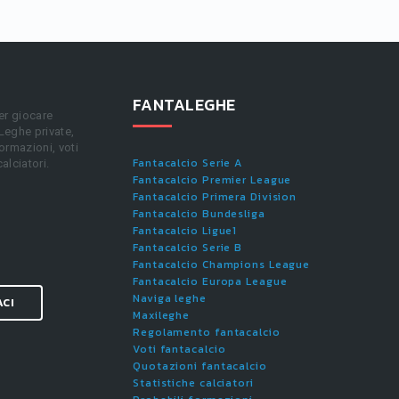
FANTALEGHE
er giocare
 Leghe private,
ormazioni, voti
Fantacalcio Serie A
calciatori.
Fantacalcio Premier League
Fantacalcio Primera Division
Fantacalcio Bundesliga
Fantacalcio Ligue1
Fantacalcio Serie B
Fantacalcio Champions League
Fantacalcio Europa League
Naviga leghe
ACI
Maxileghe
Regolamento fantacalcio
Voti fantacalcio
Quotazioni fantacalcio
Statistiche calciatori