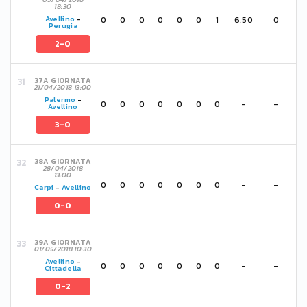
18:30
0
0
0
0
0
0
1
6,50
0
Avellino
-
Perugia
2-0
37A GIORNATA
21/04/2018 13:00
Palermo
-
0
0
0
0
0
0
0
-
-
Avellino
3-0
38A GIORNATA
28/04/2018
13:00
0
0
0
0
0
0
0
-
-
Carpi
-
Avellino
0-0
39A GIORNATA
01/05/2018 10:30
Avellino
-
0
0
0
0
0
0
0
-
-
Cittadella
0-2