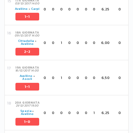
17A GIORNATA
03/12/2017 14:00
0
0
0
0
0
0
0
6,25
0
Avellino
-
Carpi
1-1
18A GIORNATA
09/12/2017 14:00
Cittadella
-
0
0
1
0
0
0
0
6,00
0
Avellino
2-2
19A GIORNATA
16/12/2017 14:00
Avellino
-
0
0
1
0
0
0
0
6,50
0
Ascoli
1-1
20A GIORNATA
21/12/2017 19:30
Spezia
-
0
0
0
0
0
0
1
6,25
0
Avellino
1-0