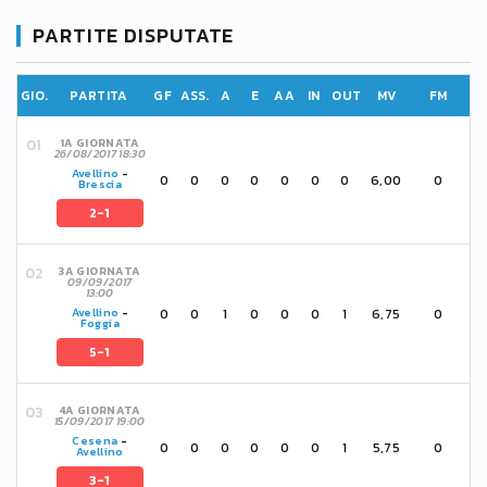
PARTITE DISPUTATE
GIO.
PARTITA
GF
ASS.
A
E
AA
IN
OUT
MV
FM
1A GIORNATA
26/08/2017 18:30
Avellino
-
0
0
0
0
0
0
0
6,00
0
Brescia
2-1
3A GIORNATA
09/09/2017
13:00
0
0
1
0
0
0
1
6,75
0
Avellino
-
Foggia
5-1
4A GIORNATA
15/09/2017 19:00
Cesena
-
0
0
0
0
0
0
1
5,75
0
Avellino
3-1