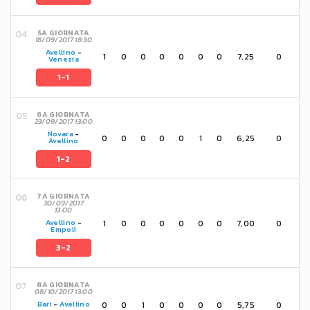
5A GIORNATA
18/09/2017 18:30
Avellino
-
1
0
0
0
0
0
0
7,25
0
Venezia
1-1
6A GIORNATA
23/09/2017 13:00
Novara
-
0
0
0
0
0
1
0
6,25
0
Avellino
1-2
7A GIORNATA
30/09/2017
13:00
1
0
0
0
0
0
0
7,00
0
Avellino
-
Empoli
3-2
8A GIORNATA
08/10/2017 13:00
0
0
1
0
0
0
0
5,75
0
Bari
-
Avellino