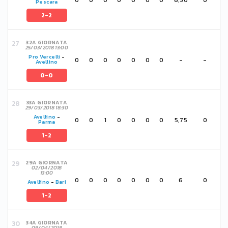
Pescara
2-2
32A GIORNATA
25/03/2018 13:00
Pro Vercelli
-
0
0
0
0
0
0
0
-
-
Avellino
0-0
33A GIORNATA
29/03/2018 18:30
Avellino
-
0
0
1
0
0
0
0
5,75
0
Parma
1-2
29A GIORNATA
02/04/2018
13:00
0
0
0
0
0
0
0
6
0
Avellino
-
Bari
1-2
34A GIORNATA
09/04/2018