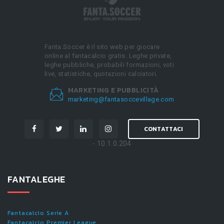
Fanta.Soccer è il sito web per giocare
online al fantacalcio gratis. Leghe private,
leghe pubbliche, probabili formazioni, voti
live, statistiche, quotazioni calciatori.
MARKETING E PUBBLICITÀ
marketing@fantasoccevillage.com
CONTATTACI
- 10.1.0.204
FANTALEGHE
Fantacalcio Serie A
Fantacalcio Premier League