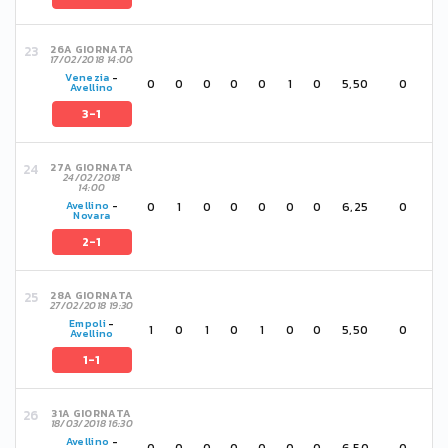
26A GIORNATA
17/02/2018 14:00
Venezia
-
0
0
0
0
0
1
0
5,50
0
Avellino
3-1
27A GIORNATA
24/02/2018
14:00
0
1
0
0
0
0
0
6,25
0
Avellino
-
Novara
2-1
28A GIORNATA
27/02/2018 19:30
Empoli
-
1
0
1
0
1
0
0
5,50
0
Avellino
1-1
31A GIORNATA
18/03/2018 16:30
Avellino
-
0
0
0
0
0
0
0
6,50
0