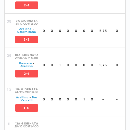
2-1
9A GIORNATA
15/10/2017 15:30
Avellino
-
0
0
0
0
0
0
0
5,75
0
Salernitana
2-3
10A GIORNATA
21/10/2017 13:00
Pescara
-
0
0
1
0
0
0
0
5,75
0
Avellino
2-1
11A GIORNATA
24/10/2017 18:30
Avellino
-
Pro
0
0
0
0
0
1
0
-
-
Vercelli
1-0
12A GIORNATA
29/10/2017 14:00