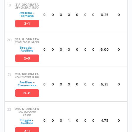
21A GIORNATA
28/12/2017 19:30
Avellino
-
0
0
0
0
0
0
0
6,25
0
Ternana
2-1
22A GIORNATA
21/01/2018 14:00
Brescia
-
0
0
0
0
0
0
0
6,00
0
Avellino
2-3
23A GIORNATA
27/01/2018 14:00
Avellino
-
0
0
0
0
0
0
0
6,25
0
Cremonese
0-0
24A GIORNATA
03/02/2018
14:00
0
0
0
1
0
0
0
4,75
0
Foggia
-
Avellino
2-1