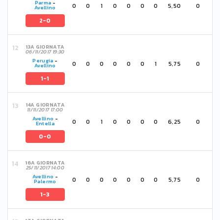
Parma
-
0
0
1
0
0
0
0
5,50
0
Avellino
2-0
13A GIORNATA
06/11/2017 19:30
Perugia
-
0
0
0
0
0
0
1
5,75
0
Avellino
1-1
14A GIORNATA
11/11/2017 17:00
Avellino
-
0
0
1
0
0
0
0
6,25
0
Entella
0-0
16A GIORNATA
25/11/2017 14:00
Avellino
-
0
0
0
0
0
0
0
5,75
0
Palermo
1-3