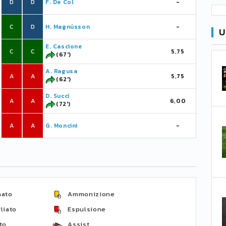
D
D
F. De Col
-
C
D
H. Magnússon
-
U
E. Cascione
C
C
5,75
(67')
A. Ragusa
A
A
5,75
(62')
D. Succi
A
A
6,00
(72')
A
A
G. Moncini
-
nato
Ammonizione
liato
Espulsione
to
Assist