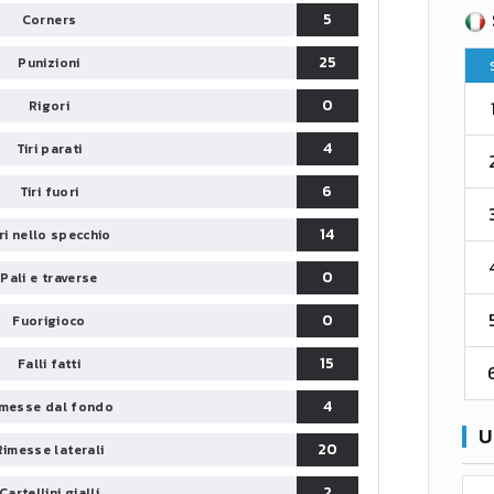
SERIE B
5
Corners
CA
CLASSIFICA
25
Punizioni
Pt
Squadra
PG
Pt
0
1
Rigori
Parma
76
38
76
4
Tiri parati
2
Como 1907
67
38
73
6
Tiri fuori
3
Venezia
61
38
70
14
iri nello specchio
4
Cremonese
59
38
67
0
Pali e traverse
5
0
Catanzaro
55
38
60
Fuorigioco
15
Falli fatti
6
Palermo
53
38
56
4
messe dal fondo
U
20
Rimesse laterali
2
Cartellini gialli