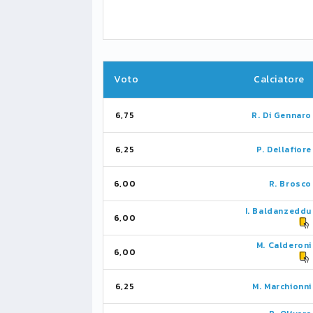
Voto
Calciatore
6,75
R. Di Gennaro
6,25
P. Dellafiore
6,00
R. Brosco
I. Baldanzeddu
6,00
M. Calderoni
6,00
6,25
M. Marchionni