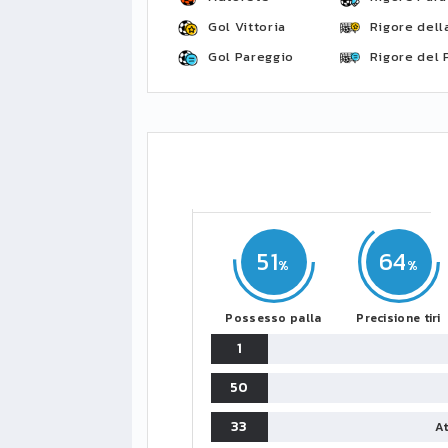
Gol Vittoria
Rigore della
Gol Pareggio
Rigore del 
51
64
Possesso palla
Precisione tiri
1
50
33
At