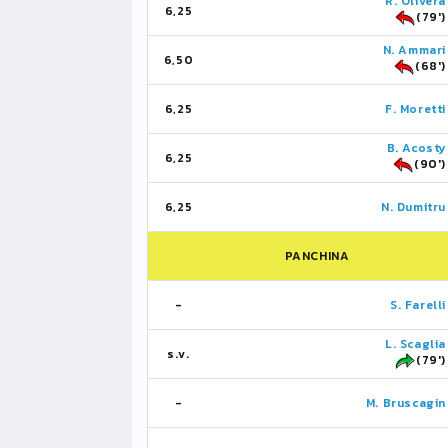
R. Olivera
6,25
(79')
N. Ammari
6,50
(68')
6,25
F. Moretti
B. Acosty
6,25
(90')
6,25
N. Dumitru
PANCHINA
-
S. Farelli
L. Scaglia
s.v.
(79')
-
M. Bruscagin