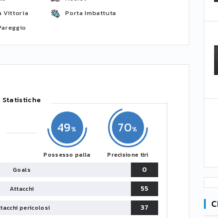
 Vittoria
Porta Imbattuta
Pareggio
Statistiche
49
70
Possesso palla
Precisione tiri
0
Goals
55
Attacchi
C
37
tacchi pericolosi