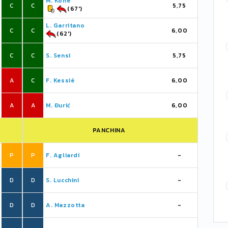
M. Koné
C
C
5,75
(67')
L. Garritano
C
C
6,00
(62')
C
C
S. Sensi
5,75
A
C
F. Kessié
6,00
A
A
M. Đurić
6,00
PANCHINA
P
P
F. Agliardi
-
D
D
S. Lucchini
-
D
D
A. Mazzotta
-