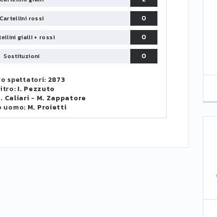
0
Cartellini rossi
0
ellini gialli + rossi
0
Sostituzioni
o spettatori:
2873
itro:
I. Pezzuto
. Caliari
-
M. Zappatore
o uomo:
M. Proietti