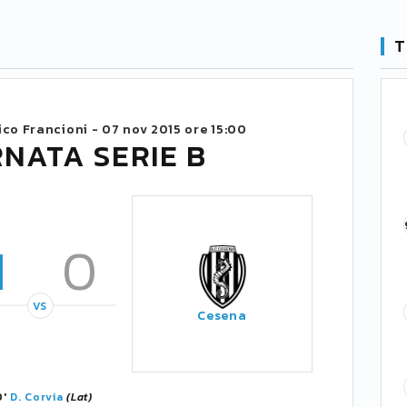
T
co Francioni -
07 nov 2015 ore 15:00
RNATA SERIE B
1
0
VS
Cesena
0'
D. Corvia
(Lat)