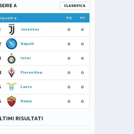
SERIE A
PREMIER L
CLASSIFICA
Squadra
PG
Pt
Squadra
1
1
Juventus
Fu
0
0
2
2
Napoli
As
0
0
3
3
Inter
Li
0
0
4
4
Fiorentina
Su
0
0
5
5
Lazio
Ma
0
0
6
6
Roma
Ne
0
0
LTIMI RISULTATI