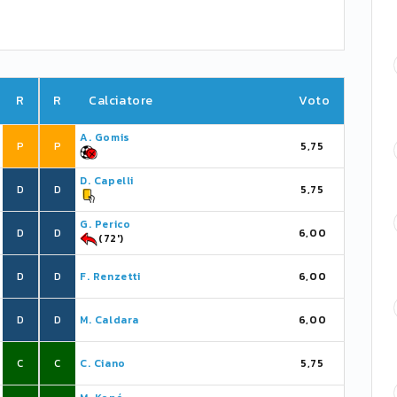
R
R
Calciatore
Voto
A. Gomis
P
P
5,75
D. Capelli
D
D
5,75
G. Perico
D
D
6,00
(72')
D
D
F. Renzetti
6,00
D
D
M. Caldara
6,00
C
C
C. Ciano
5,75