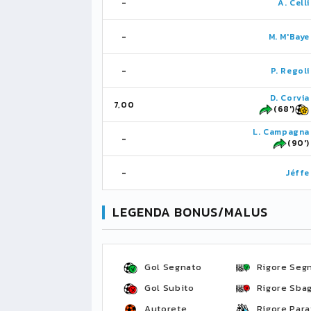
-
A. Celli
-
M. M'Baye
-
P. Regoli
D. Corvia
7,00
(68')
L. Campagna
-
(90')
-
Jéffe
LEGENDA BONUS/MALUS
Gol Segnato
Rigore Seg
Gol Subito
Rigore Sbag
Autorete
Rigore Para