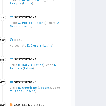
Esce
R. Olivera
(
Latina
), entra
L.
Scaglia
(
Latina
)
SOSTITUZIONE
72'
Esce
G. Perico
(
Cesena
), entra
D.
Succi
(
Cesena
)
GOAL
70'
Ha segnato
D. Corvia
(
Latina
)
SOSTITUZIONE
68'
Entra
D. Corvia
(
Latina
), esce
N.
Ammari
(
Latina
)
SOSTITUZIONE
67'
Entra
E. Cascione
(
Cesena
), esce
M. Koné
(
Cesena
)
CARTELLINO GIALLO
64'