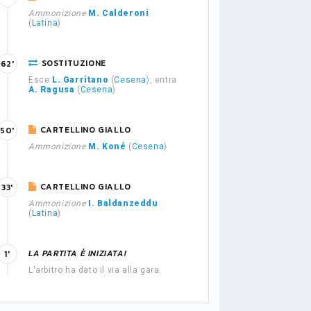
Ammonizione
M. Calderoni
(
Latina
)
SOSTITUZIONE
62'
Esce
L. Garritano
(
Cesena
), entra
A. Ragusa
(
Cesena
)
CARTELLINO GIALLO
50'
Ammonizione
M. Koné
(
Cesena
)
CARTELLINO GIALLO
33'
Ammonizione
I. Baldanzeddu
(
Latina
)
LA PARTITA È INIZIATA!
1'
L'arbitro ha dato il via alla gara.