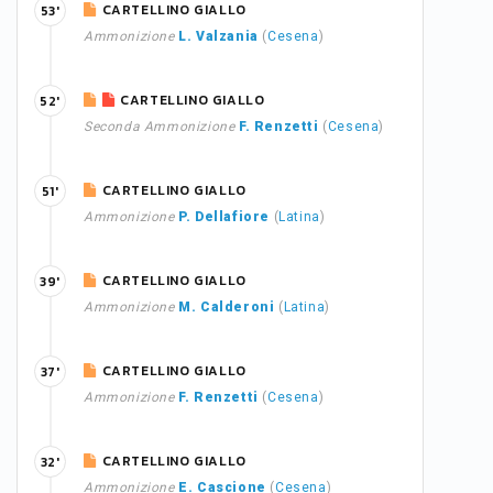
CARTELLINO GIALLO
53'
Ammonizione
L. Valzania
(
Cesena
)
CARTELLINO GIALLO
52'
Seconda Ammonizione
F. Renzetti
(
Cesena
)
CARTELLINO GIALLO
51'
Ammonizione
P. Dellafiore
(
Latina
)
CARTELLINO GIALLO
39'
Ammonizione
M. Calderoni
(
Latina
)
CARTELLINO GIALLO
37'
Ammonizione
F. Renzetti
(
Cesena
)
CARTELLINO GIALLO
32'
Ammonizione
E. Cascione
(
Cesena
)