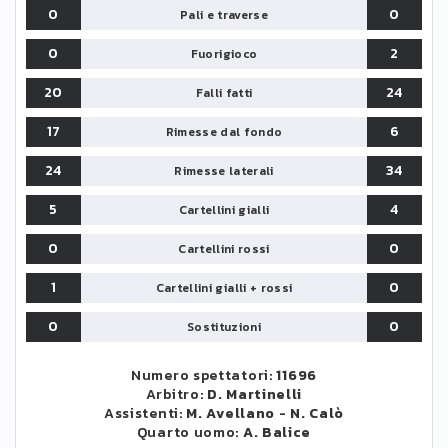
0
0
Pali e traverse
0
2
Fuorigioco
20
24
Falli fatti
17
6
Rimesse dal fondo
24
34
Rimesse laterali
5
4
Cartellini gialli
0
0
Cartellini rossi
1
0
Cartellini gialli + rossi
0
0
Sostituzioni
Numero spettatori:
11696
Arbitro:
D. Martinelli
Assistenti:
M. Avellano
-
N. Calò
Quarto uomo:
A. Balice