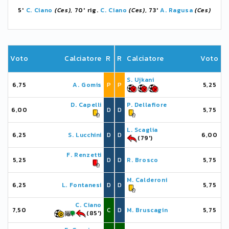
5'
C. Ciano
(Ces)
, 70' rig.
C. Ciano
(Ces)
, 73'
A. Ragusa
(Ces)
Voto
Calciatore
R
R
Calciatore
Voto
S. Ujkani
6,75
A. Gomis
P
P
5,25
D. Capelli
P. Dellafiore
6,00
D
D
5,75
L. Scaglia
6,25
S. Lucchini
D
D
6,00
(79')
F. Renzetti
5,25
D
D
R. Brosco
5,75
M. Calderoni
6,25
L. Fontanesi
D
D
5,75
C. Ciano
7,50
C
D
M. Bruscagin
5,75
(85')