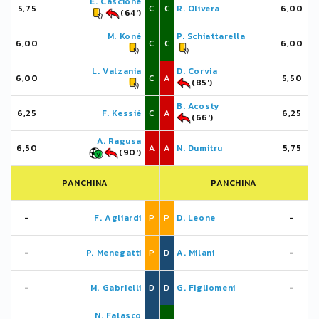
E. Cascione
5,75
C
C
R. Olivera
6,00
(64')
M. Koné
P. Schiattarella
6,00
C
C
6,00
L. Valzania
D. Corvia
6,00
C
A
5,50
(85')
B. Acosty
6,25
F. Kessié
C
A
6,25
(66')
A. Ragusa
6,50
A
A
N. Dumitru
5,75
(90')
PANCHINA
PANCHINA
-
F. Agliardi
P
P
D. Leone
-
-
P. Menegatti
P
D
A. Milani
-
-
M. Gabrielli
D
D
G. Figliomeni
-
N. Falasco