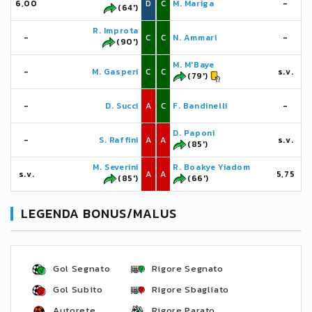
6,00
D
C
M. Mariga
-
(64')
R. Improta
-
C
C
N. Ammari
-
(90')
M. M'Baye
-
M. Gasperi
C
C
s.v.
(79')
-
D. Succi
A
C
F. Bandinelli
-
D. Paponi
-
S. Raffini
A
A
s.v.
(85')
M. Severini
R. Boakye Yiadom
s.v.
A
A
5,75
(85')
(66')
LEGENDA BONUS/MALUS
Gol Segnato
Rigore Segnato
Gol Subito
Rigore Sbagliato
Autorete
Rigore Parato