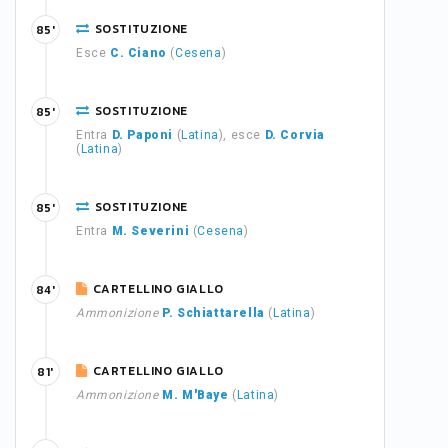
SOSTITUZIONE
85'
Esce
C. Ciano
(
Cesena
)
SOSTITUZIONE
85'
Entra
D. Paponi
(
Latina
), esce
D. Corvia
(
Latina
)
SOSTITUZIONE
85'
Entra
M. Severini
(
Cesena
)
CARTELLINO GIALLO
84'
Ammonizione
P. Schiattarella
(
Latina
)
CARTELLINO GIALLO
81'
Ammonizione
M. M'Baye
(
Latina
)