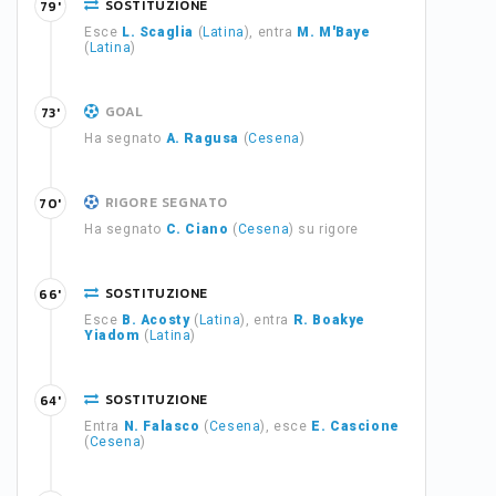
SOSTITUZIONE
79'
Esce
L. Scaglia
(
Latina
), entra
M. M'Baye
(
Latina
)
GOAL
73'
Ha segnato
A. Ragusa
(
Cesena
)
RIGORE SEGNATO
70'
Ha segnato
C. Ciano
(
Cesena
) su rigore
SOSTITUZIONE
66'
Esce
B. Acosty
(
Latina
), entra
R. Boakye
Yiadom
(
Latina
)
SOSTITUZIONE
64'
Entra
N. Falasco
(
Cesena
), esce
E. Cascione
(
Cesena
)