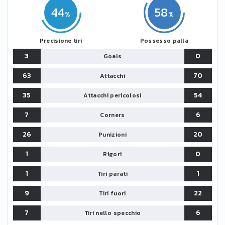
44
58
Precisione tiri
Possesso palla
3
0
Goals
63
70
Attacchi
35
54
Attacchi pericolosi
7
6
Corners
26
20
Punizioni
1
0
Rigori
1
1
Tiri parati
9
22
Tiri fuori
7
6
Tiri nello specchio