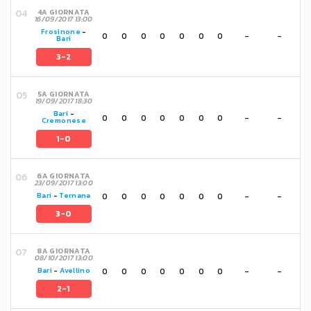
4A GIORNATA
16/09/2017 13:00
Frosinone
-
0
0
0
0
0
0
0
-
-
Bari
3-2
5A GIORNATA
19/09/2017 18:30
Bari
-
0
0
0
0
0
0
0
-
-
Cremonese
1-0
6A GIORNATA
23/09/2017 13:00
0
0
0
0
0
0
0
-
-
Bari
-
Ternana
3-0
8A GIORNATA
08/10/2017 13:00
0
0
0
0
0
0
0
-
-
Bari
-
Avellino
2-1