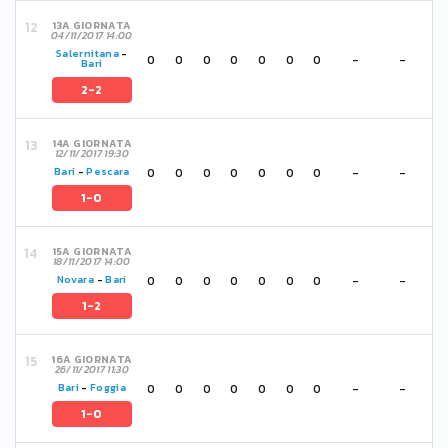
13A GIORNATA
04/11/2017 14:00
Salernitana
-
0
0
0
0
0
0
0
-
-
Bari
2-2
14A GIORNATA
12/11/2017 19:30
0
0
0
0
0
0
0
-
-
Bari
-
Pescara
1-0
15A GIORNATA
18/11/2017 14:00
0
0
0
0
0
0
0
-
-
Novara
-
Bari
1-2
16A GIORNATA
26/11/2017 11:30
0
0
0
0
0
0
0
-
-
Bari
-
Foggia
1-0