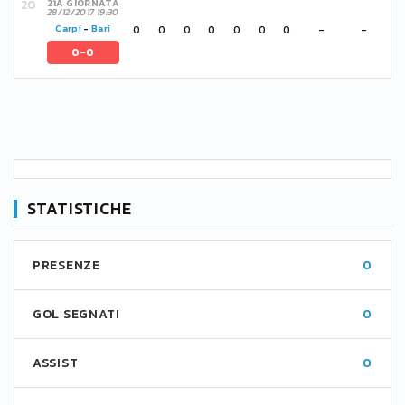
21A GIORNATA
28/12/2017 19:30
0
0
0
0
0
0
0
-
-
Carpi
-
Bari
0-0
STATISTICHE
PRESENZE
0
GOL SEGNATI
0
ASSIST
0