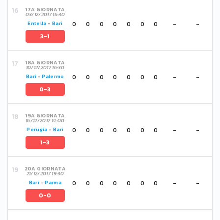
17A GIORNATA
03/12/2017 16:30
0
0
0
0
0
0
0
-
-
Entella
-
Bari
3-1
18A GIORNATA
10/12/2017 16:30
0
0
0
0
0
0
0
-
-
Bari
-
Palermo
0-3
19A GIORNATA
16/12/2017 14:00
0
0
0
0
0
0
0
-
-
Perugia
-
Bari
1-3
20A GIORNATA
21/12/2017 19:30
0
0
0
0
0
0
0
-
-
Bari
-
Parma
0-0