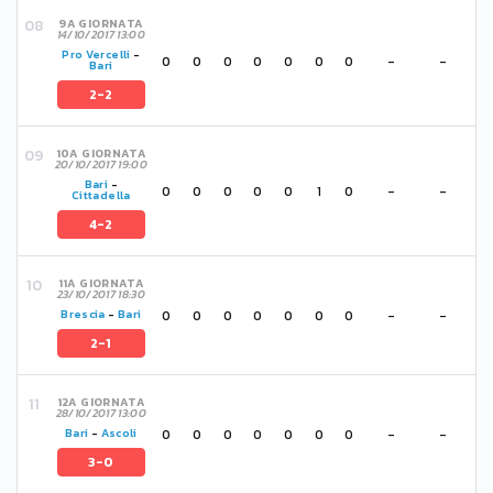
9A GIORNATA
14/10/2017 13:00
Pro Vercelli
-
0
0
0
0
0
0
0
-
-
Bari
2-2
10A GIORNATA
20/10/2017 19:00
Bari
-
0
0
0
0
0
1
0
-
-
Cittadella
4-2
11A GIORNATA
23/10/2017 18:30
0
0
0
0
0
0
0
-
-
Brescia
-
Bari
2-1
12A GIORNATA
28/10/2017 13:00
0
0
0
0
0
0
0
-
-
Bari
-
Ascoli
3-0