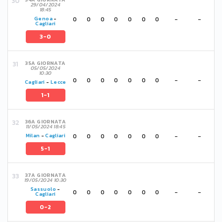
29/04/2024
18:45
0
0
0
0
0
0
0
-
-
Genoa
-
Cagliari
3-0
35A GIORNATA
05/05/2024
10:30
0
0
0
0
0
0
0
-
-
Cagliari
-
Lecce
1-1
36A GIORNATA
11/05/2024 18:45
0
0
0
0
0
0
0
-
-
Milan
-
Cagliari
5-1
37A GIORNATA
19/05/2024 10:30
Sassuolo
-
0
0
0
0
0
0
0
-
-
Cagliari
0-2