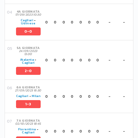
4A GIORNATA
17/09/2023 10:30
Cagliari
-
0
0
0
0
0
0
0
-
-
Udinese
0-0
5A GIORNATA
24/09/2023
13:00
0
0
0
0
0
0
0
-
-
Atalanta
-
Cagliari
2-0
6A GIORNATA
27/09/2023 16:30
0
0
0
0
0
0
0
-
-
Cagliari
-
Milan
1-3
7A GIORNATA
02/10/2023 18:45
Fiorentina
-
0
0
0
0
0
0
0
-
-
Cagliari