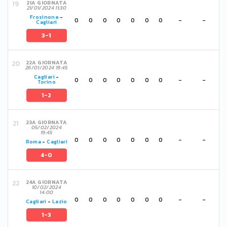
21A GIORNATA
21/01/2024 11:30
Frosinone
-
0
0
0
0
0
0
0
-
-
Cagliari
3-1
22A GIORNATA
26/01/2024 19:45
Cagliari
-
0
0
0
0
0
0
0
-
-
Torino
1-2
23A GIORNATA
05/02/2024
19:45
0
0
0
0
0
0
0
-
-
Roma
-
Cagliari
4-0
24A GIORNATA
10/02/2024
14:00
0
0
0
0
0
0
0
-
-
Cagliari
-
Lazio
1-3