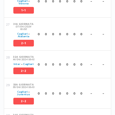
0
0
0
0
0
0
0
-
-
Cagliari
-
Verona
1-1
31A GIORNATA
07/04/2024
16:00
0
0
0
0
0
0
0
-
-
Cagliari
-
Atalanta
2-1
32A GIORNATA
14/04/2024 18:45
0
0
0
0
0
0
0
-
-
Inter
-
Cagliari
2-2
33A GIORNATA
19/04/2024 18:45
Cagliari
-
0
0
0
0
0
0
0
-
-
Juventus
2-2
34A GIORNATA