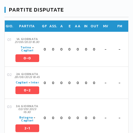
PARTITE DISPUTATE
GIO.
PARTITA
GF
ASS.
A
E
AA
IN
OUT
MV
FM
1A GIORNATA
21/08/2023 16:30
Torino
-
0
0
0
0
0
0
0
-
-
Cagliari
0-0
2A GIORNATA
28/08/2023 18:45
0
0
0
0
0
0
0
-
-
Cagliari
-
Inter
0-2
3A GIORNATA
02/09/2023
16:30
0
0
0
0
0
0
0
-
-
Bologna
-
Cagliari
2-1