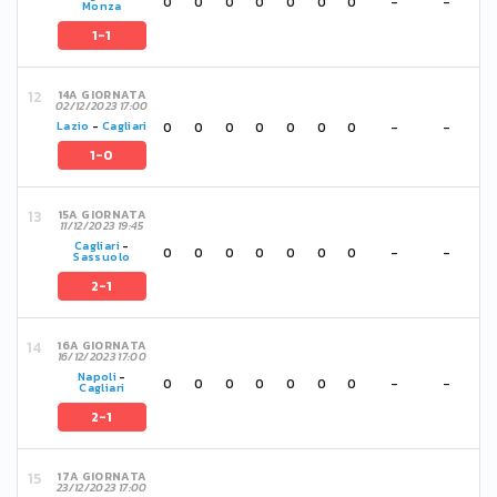
0
0
0
0
0
0
0
-
-
Monza
1-1
14A GIORNATA
02/12/2023 17:00
0
0
0
0
0
0
0
-
-
Lazio
-
Cagliari
1-0
15A GIORNATA
11/12/2023 19:45
Cagliari
-
0
0
0
0
0
0
0
-
-
Sassuolo
2-1
16A GIORNATA
16/12/2023 17:00
Napoli
-
0
0
0
0
0
0
0
-
-
Cagliari
2-1
17A GIORNATA
23/12/2023 17:00