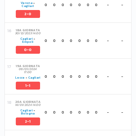
Verona
-
0
0
0
0
0
0
0
-
-
Cagliari
2-0
18A GIORNATA
30/12/2023 14:00
Cagliari
-
0
0
0
0
0
0
0
-
-
Empoli
0-0
19A GIORNATA
06/01/2024
17:00
0
0
0
0
0
0
0
-
-
Lecce
-
Cagliari
1-1
20A GIORNATA
14/01/2024 14:00
Cagliari
-
0
0
0
0
0
0
0
-
-
Bologna
2-1