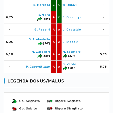
-
E. Maresca
C
C
W. Jidayi
-
S. Ganz
6,25
A
C
S. Omeonga
-
(69')
-
G. Pazzini
A
A
L. Castaldo
-
G. Troianiello
6,25
A
A
S. Bidaoui
-
(74')
M. Zaccagni
M. Soumaré
6,50
A
A
5,75
(58')
(32')
D. Verde
-
P. Cappelluzzo
A
A
5,75
(58')
LEGENDA BONUS/MALUS
Gol Segnato
Rigore Segnato
Gol Subito
Rigore Sbagliato