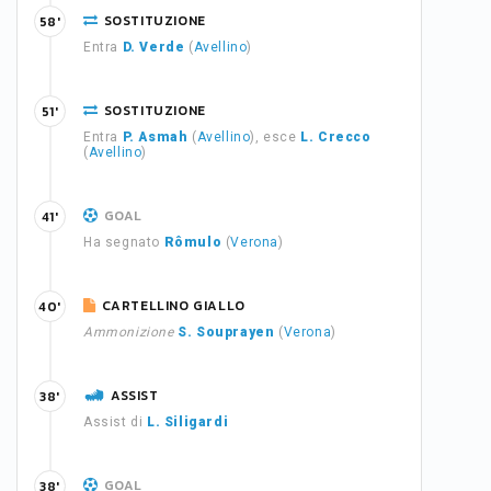
SOSTITUZIONE
58'
Entra
D. Verde
(
Avellino
)
SOSTITUZIONE
51'
Entra
P. Asmah
(
Avellino
), esce
L. Crecco
(
Avellino
)
GOAL
41'
Ha segnato
Rômulo
(
Verona
)
CARTELLINO GIALLO
40'
Ammonizione
S. Souprayen
(
Verona
)
ASSIST
38'
Assist di
L. Siligardi
GOAL
38'