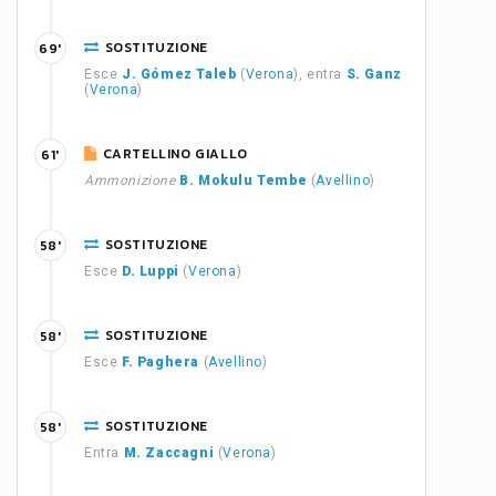
SOSTITUZIONE
69'
Esce
J. Gómez Taleb
(
Verona
), entra
S. Ganz
(
Verona
)
CARTELLINO GIALLO
61'
Ammonizione
B. Mokulu Tembe
(
Avellino
)
SOSTITUZIONE
58'
Esce
D. Luppi
(
Verona
)
SOSTITUZIONE
58'
Esce
F. Paghera
(
Avellino
)
SOSTITUZIONE
58'
Entra
M. Zaccagni
(
Verona
)