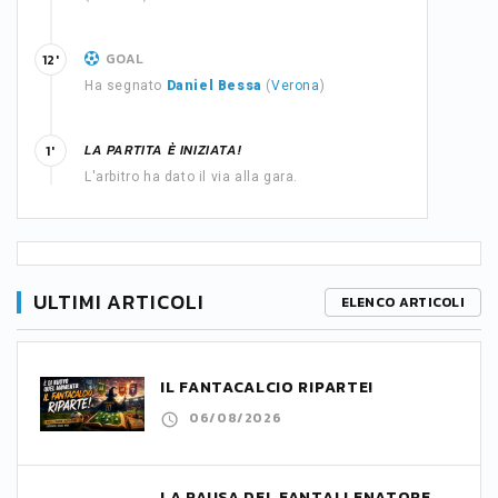
GOAL
12'
Ha segnato
Daniel Bessa
(
Verona
)
LA PARTITA È INIZIATA!
1'
L'arbitro ha dato il via alla gara.
ULTIMI ARTICOLI
ELENCO ARTICOLI
IL FANTACALCIO RIPARTE!
06/08/2026
LA PAUSA DEL FANTALLENATORE,