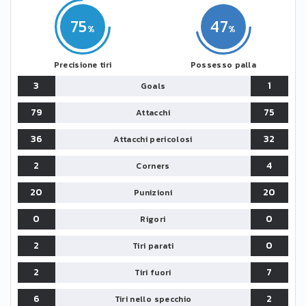
75
47
Precisione tiri
Possesso palla
3
1
Goals
79
75
Attacchi
36
32
Attacchi pericolosi
2
4
Corners
20
20
Punizioni
0
0
Rigori
2
0
Tiri parati
2
7
Tiri fuori
6
2
Tiri nello specchio