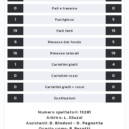
0
0
Pali e traverse
1
5
Fuorigioco
19
15
Falli fatti
9
5
Rimesse dal fondo
16
19
Rimesse laterali
1
4
Cartellini gialli
0
0
Cartellini rossi
0
0
Cartellini gialli + rossi
0
0
Sostituzioni
Numero spettatori:
13281
Arbitro:
L. Illuzzi
Assistenti:
D. Bindoni
-
O. Pagnotta
Quarto uomo:
P. Perotti