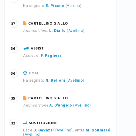
Ha segnato
E. Pisano
(
Verona
)
CARTELLINO GIALLO
37'
Ammonizione
L. Diallo
(
Avellino
)
ASSIST
36'
Assist di
F. Paghera
GOAL
36'
Ha segnato
N. Belloni
(
Avellino
)
CARTELLINO GIALLO
35'
Ammonizione
A. D'Angelo
(
Avellino
)
SOSTITUZIONE
32'
Esce
D. Gavazzi
(
Avellino
), entra
M. Soumaré
(
Avellino
)