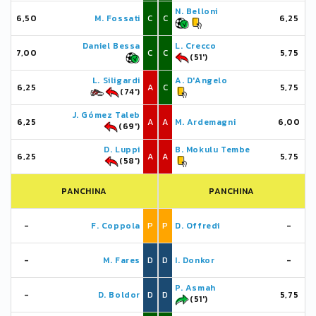
N. Belloni
6,50
M. Fossati
C
C
6,25
Daniel Bessa
L. Crecco
7,00
C
C
5,75
(51')
L. Siligardi
A. D'Angelo
6,25
A
C
5,75
(74')
J. Gómez Taleb
6,25
A
A
M. Ardemagni
6,00
(69')
D. Luppi
B. Mokulu Tembe
6,25
A
A
5,75
(58')
PANCHINA
PANCHINA
-
F. Coppola
P
P
D. Offredi
-
-
M. Fares
D
D
I. Donkor
-
P. Asmah
-
D. Boldor
D
D
5,75
(51')