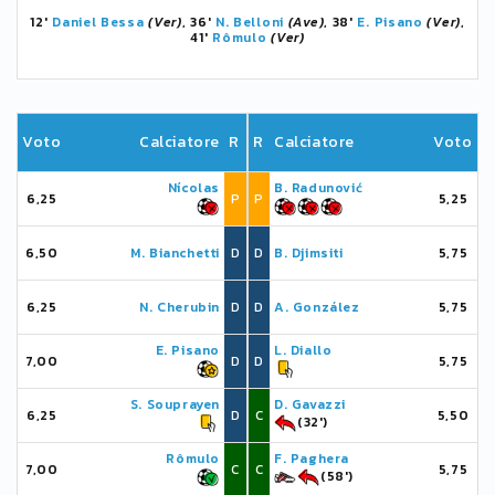
12'
Daniel Bessa
(Ver)
, 36'
N. Belloni
(Ave)
, 38'
E. Pisano
(Ver)
,
41'
Rômulo
(Ver)
Voto
Calciatore
R
R
Calciatore
Voto
Nícolas
B. Radunović
6,25
P
P
5,25
6,50
M. Bianchetti
D
D
B. Djimsiti
5,75
6,25
N. Cherubin
D
D
A. González
5,75
E. Pisano
L. Diallo
7,00
D
D
5,75
S. Souprayen
D. Gavazzi
6,25
D
C
5,50
(32')
Rômulo
F. Paghera
7,00
C
C
5,75
(58')