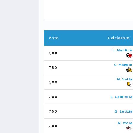
Voto
Calciatore
L. Montipò
7,00
C. Maggio
7,50
M. Volta
7,00
7,00
L. Caldirola
7,50
G. Letizia
N. Viola
7,00