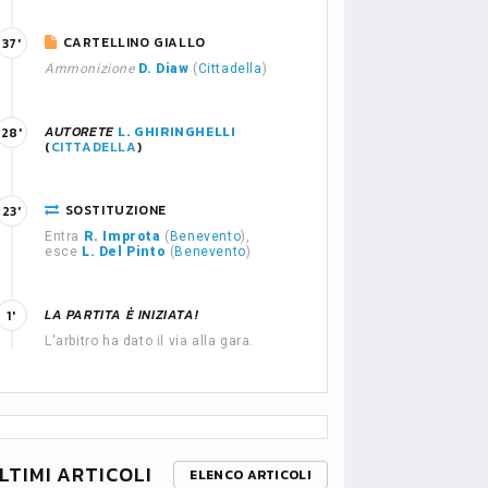
CARTELLINO GIALLO
37'
Ammonizione
D. Diaw
(
Cittadella
)
AUTORETE
L. GHIRINGHELLI
28'
(
CITTADELLA
)
SOSTITUZIONE
23'
Entra
R. Improta
(
Benevento
),
esce
L. Del Pinto
(
Benevento
)
LA PARTITA È INIZIATA!
1'
L'arbitro ha dato il via alla gara.
LTIMI ARTICOLI
ELENCO ARTICOLI