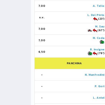
7,00
A. Tello
L. Del Pinto
s.v.
(23')
M. Sau
7,00
(67')
M. Coda
7,00
R. Insigne
6,50
(79')
PANCHINA
-
N. Manfredini
-
P. Gori
-
L. Antei