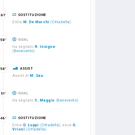
SOSTITUZIONE
61'
Entra
M. De Marchi
(
Cittadella
)
GOAL
58'
Ha segnato
R. Insigne
(
Benevento
)
ASSIST
58'
Assist di
M. Sau
GOAL
51'
Ha segnato
C. Maggio
(
Benevento
)
SOSTITUZIONE
46'
Entra
D. Luppi
(
Cittadella
), esce
G.
Vrioni
(
Cittadella
)