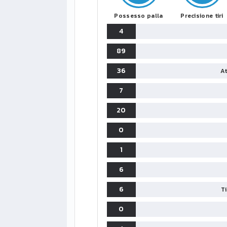
Possesso palla
Precisione tiri
4
89
36
At
7
20
0
1
6
6
T
0
LIGUE1
CLASSIFICA
CLASSIFI