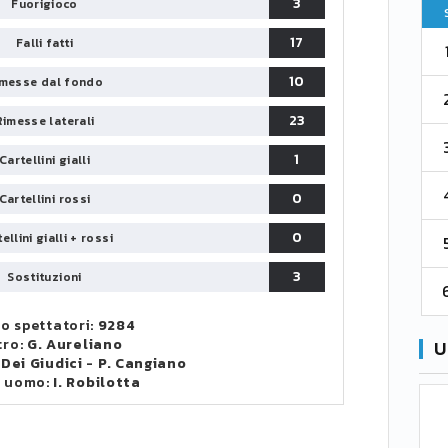
3
Fuorigioco
Pt
Squadra
PG
Pt
17
Falli fatti
1
Parma
76
38
76
10
messe dal fondo
2
Como 1907
67
38
73
23
Rimesse laterali
3
Venezia
61
38
70
1
Cartellini gialli
4
Cremonese
59
38
67
0
Cartellini rossi
0
ellini gialli + rossi
5
Catanzaro
55
38
60
3
Sostituzioni
6
Palermo
53
38
56
o spettatori:
9284
tro:
G. Aureliano
U
 Dei Giudici
-
P. Cangiano
o uomo:
I. Robilotta