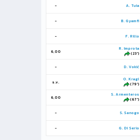
-
A. Tuia
-
B. Gyamfi
-
F. Rillo
R. Improta
6,00
(23')
-
D. Vokić
O. Kragl
s.v.
(79')
S. Armenteros
6,00
(67')
-
S. Sanogo
-
G. Di Serio