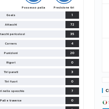
Possesso palla
Precisione tiri
1
Goals
72
Attacchi
35
tacchi pericolosi
4
Corners
20
Punizioni
0
Rigori
3
Tiri parati
0
Tiri fuori
C
7
iri nello specchio
0
Pali e traverse
SERIE B
CA
CLASSIFICA