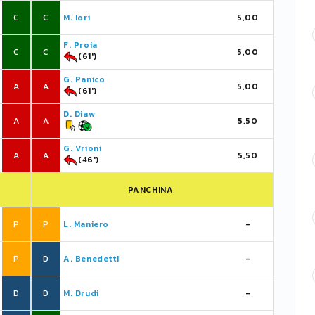
C
C
M. Iori
5,00
F. Proia
C
C
5,00
(61')
G. Panico
A
A
5,00
(61')
D. Diaw
A
A
5,50
G. Vrioni
A
A
5,50
(46')
PANCHINA
P
P
L. Maniero
-
P
D
A. Benedetti
-
D
D
M. Drudi
-