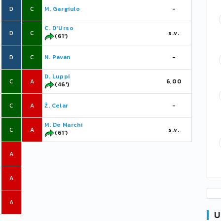
D
C
M. Gargiulo
-
C. D'Urso
D
C
s.v.
(61')
D
C
N. Pavan
-
D. Luppi
C
A
6,00
(46')
C
A
Ž. Celar
-
M. De Marchi
C
A
s.v.
(61')
A
A
A
U