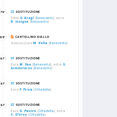
SOSTITUZIONE
79'
Entra
O. Kragl
(
Benevento
), esce
R. Insigne
(
Benevento
)
CARTELLINO GIALLO
69'
Ammonizione
M. Volta
(
Benevento
)
SOSTITUZIONE
67'
Esce
M. Sau
(
Benevento
), entra
S.
Armenteros
(
Benevento
)
SOSTITUZIONE
61'
Esce
F. Proia
(
Cittadella
)
SOSTITUZIONE
61'
Esce
G. Panico
(
Cittadella
), entra
C. D'Urso
(
Cittadella
)