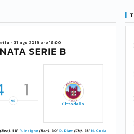
T
orito -
31 ago 2019 ore 18:00
NATA SERIE B
4
1
VS
Cittadella
(Ben)
, 58'
R. Insigne
(Ben)
, 80'
D. Diaw
(Cit)
, 83'
M. Coda