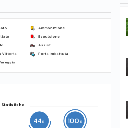
nato
Ammonizione
liato
Espulsione
to
Assist
 Vittoria
Porta Imbattuta
Pareggio
Statistiche
44
100