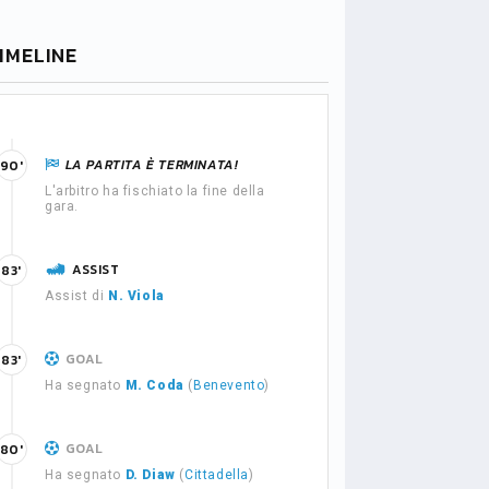
IMELINE
LA PARTITA È TERMINATA!
90'
L'arbitro ha fischiato la fine della
gara.
ASSIST
83'
Assist di
N. Viola
GOAL
83'
Ha segnato
M. Coda
(
Benevento
)
GOAL
80'
Ha segnato
D. Diaw
(
Cittadella
)