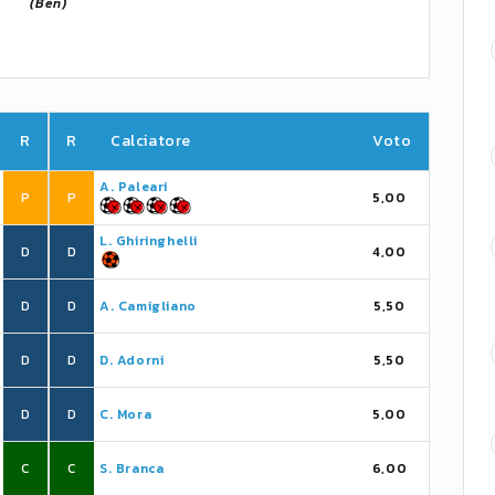
(Ben)
R
R
Calciatore
Voto
A. Paleari
P
P
5,00
L. Ghiringhelli
D
D
4,00
D
D
A. Camigliano
5,50
D
D
D. Adorni
5,50
D
D
C. Mora
5,00
C
C
S. Branca
6,00