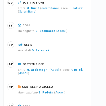
SOSTITUZIONE
69'
Entra
M. Đurić
(
Salernitana
), esce
L. Jallow
(
Salernitana
)
GOAL
63'
Ha segnato
G. Scamacca
(
Ascoli
)
ASSIST
63'
Assist di
D. Petrucci
SOSTITUZIONE
54'
Entra
M. Ardemagni
(
Ascoli
), esce
P. Brlek
(
Ascoli
)
CARTELLINO GIALLO
53'
Ammonizione
S. Padoin
(
Ascoli
)