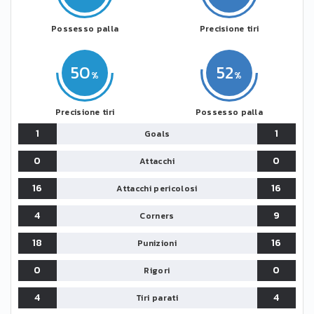
Possesso palla
Precisione tiri
50
52
Precisione tiri
Possesso palla
1
1
Goals
0
0
Attacchi
16
16
Attacchi pericolosi
4
9
Corners
18
16
Punizioni
0
0
Rigori
4
4
Tiri parati