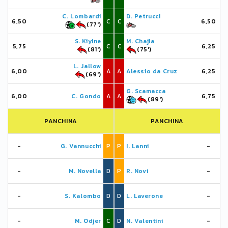
C. Lombardi
D. Petrucci
6,50
C
C
6,50
(77')
S. Kiyine
M. Chajia
5,75
C
C
6,25
(81')
(75')
L. Jallow
6,00
A
A
Alessio da Cruz
6,25
(69')
G. Scamacca
6,00
C. Gondo
A
A
6,75
(89')
PANCHINA
PANCHINA
-
G. Vannucchi
P
P
I. Lanni
-
-
M. Novella
D
P
R. Novi
-
-
S. Kalombo
D
D
L. Laverone
-
-
M. Odjer
C
D
N. Valentini
-