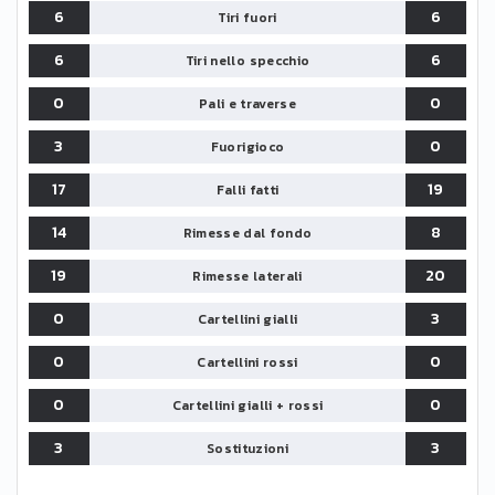
6
6
Tiri fuori
6
6
Tiri nello specchio
0
0
Pali e traverse
3
0
Fuorigioco
17
19
Falli fatti
14
8
Rimesse dal fondo
19
20
Rimesse laterali
0
3
Cartellini gialli
0
0
Cartellini rossi
0
0
Cartellini gialli + rossi
3
3
Sostituzioni