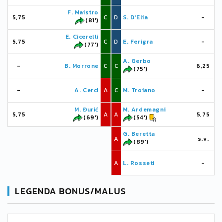
F. Maistro
5,75
C
D
S. D'Elia
-
(81')
E. Cicerelli
5,75
C
D
E. Ferigra
-
(77')
A. Gerbo
-
B. Morrone
C
C
6,25
(75')
-
A. Cerci
A
C
M. Troiano
-
M. Đurić
M. Ardemagni
5,75
A
A
5,75
(69')
(54')
G. Beretta
A
s.v.
(89')
A
L. Rosseti
-
LEGENDA BONUS/MALUS