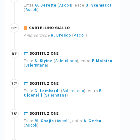
Entra
G. Beretta
(
Ascoli
), esce
G. Scamacca
(
Ascoli
)
CARTELLINO GIALLO
87'
Ammonizione
R. Brosco
(
Ascoli
)
SOSTITUZIONE
81'
Esce
S. Kiyine
(
Salernitana
), entra
F. Maistro
(
Salernitana
)
SOSTITUZIONE
77'
Esce
C. Lombardi
(
Salernitana
), entra
E.
Cicerelli
(
Salernitana
)
SOSTITUZIONE
75'
Esce
M. Chajia
(
Ascoli
), entra
A. Gerbo
(
Ascoli
)