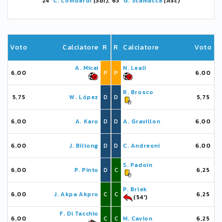
24'
C. Lombardi
(Sal)
, 63'
G. Scamacca
(Asc)
Voto
Calciatore
R
R
Calciatore
Voto
A. Micai
N. Leali
6,00
P
P
6,00
R. Brosco
5,75
W. López
D
D
5,75
6,00
A. Karo
D
D
A. Gravillon
6,00
6,00
J. Billong
D
D
C. Andreoni
6,00
S. Padoin
6,00
P. Pinto
D
C
6,25
P. Brlek
6,00
J. Akpa Akpro
C
C
6,25
(54')
F. Di Tacchio
6,00
C
C
M. Cavion
6,25