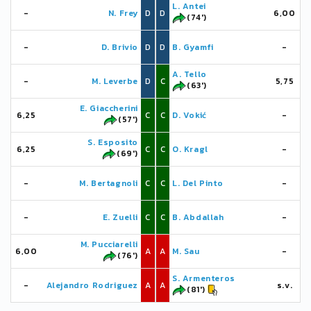
L. Antei
-
N. Frey
D
D
6,00
(74')
-
D. Brivio
D
D
B. Gyamfi
-
A. Tello
-
M. Leverbe
D
C
5,75
(63')
E. Giaccherini
6,25
C
C
D. Vokić
-
(57')
S. Esposito
6,25
C
C
O. Kragl
-
(69')
-
M. Bertagnoli
C
C
L. Del Pinto
-
-
E. Zuelli
C
C
B. Abdallah
-
M. Pucciarelli
6,00
A
A
M. Sau
-
(76')
S. Armenteros
-
Alejandro Rodriguez
A
A
s.v.
(81')