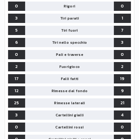
0
0
Rigori
3
1
Tiri parati
5
7
Tiri fuori
6
3
Tiri nello specchio
0
0
Pali e traverse
2
2
Fuorigioco
17
19
Falli fatti
12
9
Rimesse dal fondo
25
21
Rimesse laterali
3
4
Cartellini gialli
0
0
Cartellini rossi