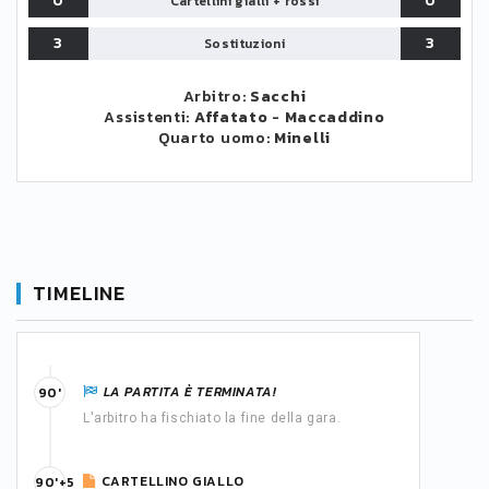
0
0
Cartellini gialli + rossi
3
3
Sostituzioni
Arbitro:
Sacchi
Assistenti:
Affatato
-
Maccaddino
Quarto uomo:
Minelli
TIMELINE
LA PARTITA È TERMINATA!
90'
L'arbitro ha fischiato la fine della gara.
CARTELLINO GIALLO
90'+5