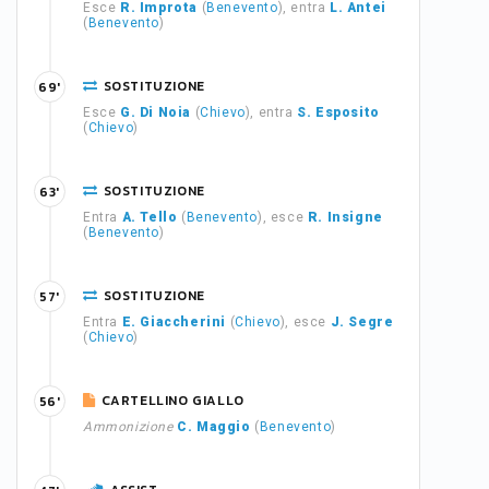
Esce
R. Improta
(
Benevento
), entra
L. Antei
(
Benevento
)
SOSTITUZIONE
69'
Esce
G. Di Noia
(
Chievo
), entra
S. Esposito
(
Chievo
)
SOSTITUZIONE
63'
Entra
A. Tello
(
Benevento
), esce
R. Insigne
(
Benevento
)
SOSTITUZIONE
57'
Entra
E. Giaccherini
(
Chievo
), esce
J. Segre
(
Chievo
)
CARTELLINO GIALLO
56'
Ammonizione
C. Maggio
(
Benevento
)