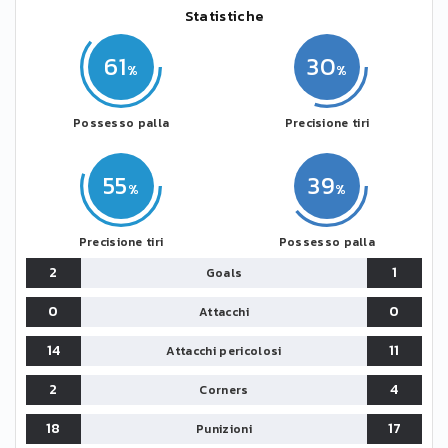
Statistiche
61
30
Possesso palla
Precisione tiri
55
39
Precisione tiri
Possesso palla
2
1
Goals
0
0
Attacchi
14
11
Attacchi pericolosi
2
4
Corners
18
17
Punizioni