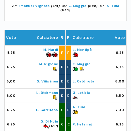
27'
Emanuel Vignato
(Chi)
, 35'
C. Maggio
(Ben)
, 47'
A. Tuia
(Ben)
Voto
Calciatore
R
R
Calciatore
Voto
M. Nardi
L. Montipò
5,75
P
P
6,25
M. Rigione
C. Maggio
6,25
D
D
6,75
6,00
S. Väisänen
D
D
L. Caldirola
6,00
L. Dickmann
G. Letizia
6,00
D
D
6,50
A. Tuia
6,25
L. Garritano
C
D
7,00
G. Di Noia
6,25
C
C
P. Hetemaj
6,25
(69')