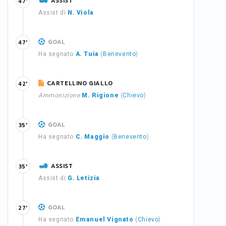
ASSIST
47'
Assist di
N. Viola
GOAL
47'
Ha segnato
A. Tuia
(
Benevento
)
CARTELLINO GIALLO
42'
Ammonizione
M. Rigione
(
Chievo
)
GOAL
35'
Ha segnato
C. Maggio
(
Benevento
)
ASSIST
35'
Assist di
G. Letizia
GOAL
27'
Ha segnato
Emanuel Vignato
(
Chievo
)