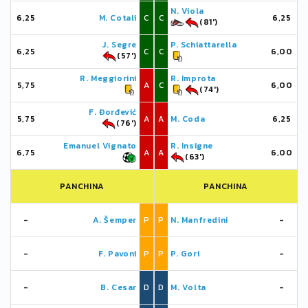
N. Viola
6,25
M. Cotali
C
C
6,25
(81')
J. Segre
P. Schiattarella
6,25
C
C
6,00
(57')
R. Meggiorini
R. Improta
5,75
A
C
6,00
(74')
F. Đorđević
5,75
A
A
M. Coda
6,25
(76')
Emanuel Vignato
R. Insigne
6,75
A
A
6,00
(63')
PANCHINA
PANCHINA
-
A. Šemper
P
P
N. Manfredini
-
-
F. Pavoni
P
P
P. Gori
-
-
B. Cesar
D
D
M. Volta
-