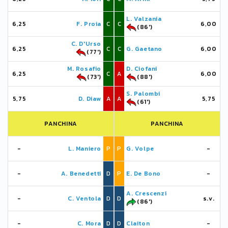
L. Valzania
6,25
F. Proia
C
C
6,00
(86')
C. D'Urso
6,25
C
C
G. Gaetano
6,00
(77')
M. Rosafio
D. Ciofani
6,25
C
A
6,00
(73')
(88')
S. Palombi
5,75
D. Diaw
A
A
5,75
(61')
PANCHINA
PANCHINA
-
L. Maniero
P
P
G. Volpe
-
-
A. Benedetti
D
P
E. De Bono
-
A. Crescenzi
-
C. Ventola
D
D
s.v.
(86')
-
C. Mora
D
D
Claiton
-