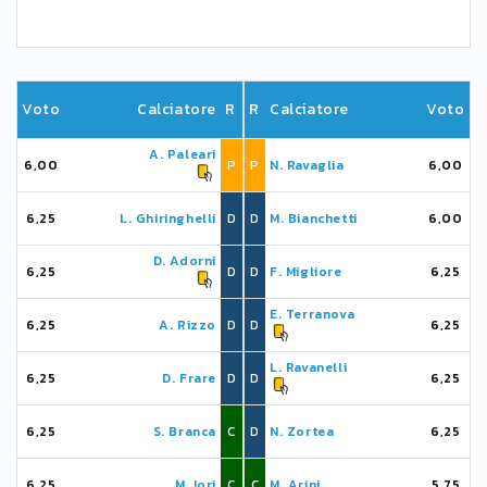
Voto
Calciatore
R
R
Calciatore
Voto
A. Paleari
6,00
P
P
N. Ravaglia
6,00
6,25
L. Ghiringhelli
D
D
M. Bianchetti
6,00
D. Adorni
6,25
D
D
F. Migliore
6,25
E. Terranova
6,25
A. Rizzo
D
D
6,25
L. Ravanelli
6,25
D. Frare
D
D
6,25
6,25
S. Branca
C
D
N. Zortea
6,25
6,25
M. Iori
C
C
M. Arini
5,75