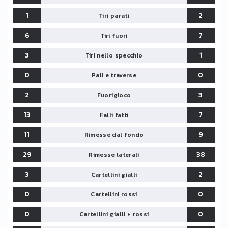
1
2
Tiri parati
6
7
Tiri fuori
3
1
Tiri nello specchio
0
0
Pali e traverse
2
3
Fuorigioco
13
7
Falli fatti
11
9
Rimesse dal fondo
29
38
Rimesse laterali
3
2
Cartellini gialli
0
0
Cartellini rossi
0
0
Cartellini gialli + rossi