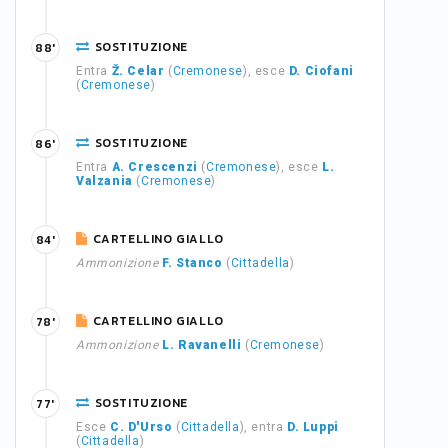
SOSTITUZIONE
88'
Entra
Ž. Celar
(
Cremonese
), esce
D. Ciofani
(
Cremonese
)
SOSTITUZIONE
86'
Entra
A. Crescenzi
(
Cremonese
), esce
L.
Valzania
(
Cremonese
)
CARTELLINO GIALLO
84'
Ammonizione
F. Stanco
(
Cittadella
)
CARTELLINO GIALLO
78'
Ammonizione
L. Ravanelli
(
Cremonese
)
SOSTITUZIONE
77'
Esce
C. D'Urso
(
Cittadella
), entra
D. Luppi
(
Cittadella
)