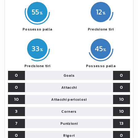
55
12
Possesso palla
Precisione tiri
33
45
Precisione tiri
Possesso palla
0
0
Goals
0
0
Attacchi
10
10
Attacchi pericolosi
3
10
Corners
7
13
Punizioni
0
0
Rigori