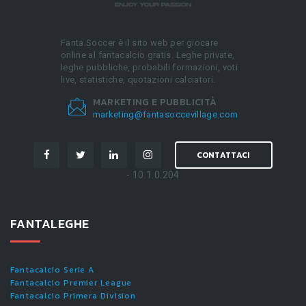
Fanta.Soccer è il sito web per giocare
online al fantacalcio gratis. Leghe private,
leghe pubbliche, probabili formazioni, voti
live, statistiche, quotazioni calciatori.
MARKETING E PUBBLICITÀ
marketing@fantasoccevillage.com
CONTATTACI
- 10.1.0.204
FANTALEGHE
Fantacalcio Serie A
Fantacalcio Premier League
Fantacalcio Primera Division