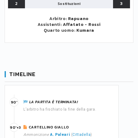
2
3
Sostituzioni
Arbitro:
Rapuano
Assistenti:
Affatato
-
Rossi
Quarto uomo:
Kumara
TIMELINE
LA PARTITA È TERMINATA!
90'
L'arbitro ha fischiato la fine della gara.
CARTELLINO GIALLO
90'+3
Ammonizione
A. Paleari
(
Cittadella
)