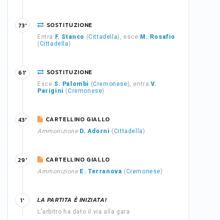
SOSTITUZIONE
73'
Entra
F. Stanco
(
Cittadella
), esce
M. Rosafio
(
Cittadella
)
SOSTITUZIONE
61'
Esce
S. Palombi
(
Cremonese
), entra
V.
Parigini
(
Cremonese
)
CARTELLINO GIALLO
43'
Ammonizione
D. Adorni
(
Cittadella
)
CARTELLINO GIALLO
29'
Ammonizione
E. Terranova
(
Cremonese
)
LA PARTITA È INIZIATA!
1'
L'arbitro ha dato il via alla gara.