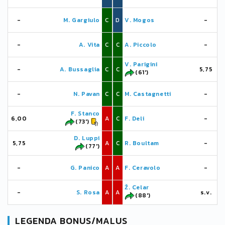
-
M. Gargiulo
C
D
V. Mogos
-
-
A. Vita
C
C
A. Piccolo
-
V. Parigini
-
A. Bussaglia
C
C
5,75
(61')
-
N. Pavan
C
C
M. Castagnetti
-
F. Stanco
6,00
A
C
F. Deli
-
(73')
D. Luppi
5,75
A
C
R. Boultam
-
(77')
-
G. Panico
A
A
F. Ceravolo
-
Ž. Celar
-
S. Rosa
A
A
s.v.
(88')
LEGENDA BONUS/MALUS