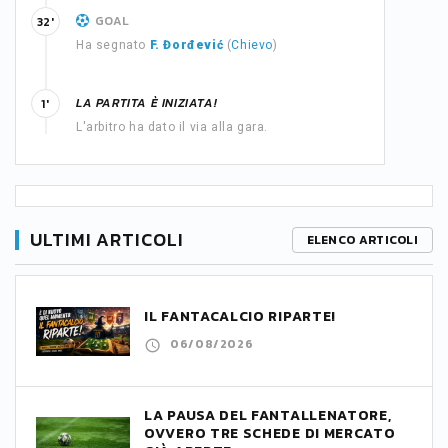
GOAL
32'
Ha segnato
F. Đorđević
(
Chievo
)
LA PARTITA È INIZIATA!
1'
L'arbitro ha dato il via alla gara.
ULTIMI ARTICOLI
ELENCO ARTICOLI
IL FANTACALCIO RIPARTE!
06/08/2026
LA PAUSA DEL FANTALLENATORE,
OVVERO TRE SCHEDE DI MERCATO