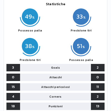
Statistiche
49
33
Possesso palla
Precisione tiri
38
51
Precisione tiri
Possesso palla
3
2
Goals
0
0
Attacchi
15
11
Attacchi pericolosi
4
2
Corners
18
13
Punizioni