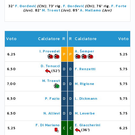
32'
F. Đorđević
(Chi)
, 73' rig.
F. Đorđević
(Chi)
, 76' rig.
F. Forte
(Juv)
, 82'
M. Troest
(Juv)
, 85'
A. Mallamo
(Juv)
Voto
Calciatore
R
R
Calciatore
Voto
I. Provedel
A. Šemper
6,25
P
P
5,25
D. Tonucci
6,50
D
D
F. Renzetti
5,75
(52')
M. Troest
7,00
D
D
M. Rigione
5,75
6,50
P. Fazio
D
D
L. Dickmann
5,75
6,50
N. Allievi
D
D
M. Leverbe
5,75
F. Di Mariano
E. Giaccherini
5,25
C
C
6,25
(36')