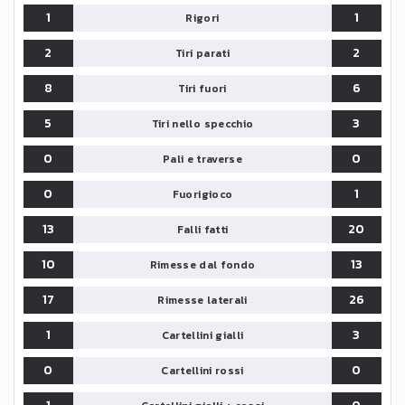
1
1
Rigori
2
2
Tiri parati
8
6
Tiri fuori
5
3
Tiri nello specchio
0
0
Pali e traverse
0
1
Fuorigioco
13
20
Falli fatti
10
13
Rimesse dal fondo
17
26
Rimesse laterali
1
3
Cartellini gialli
0
0
Cartellini rossi