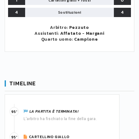
1
0
Cartellini gialli + rossi
4
4
Sostituzioni
Arbitro:
Pezzuto
Assistenti:
Affatato
-
Margani
Quarto uomo:
Camplone
TIMELINE
LA PARTITA È TERMINATA!
95'
L'arbitro ha fischiato la fine della gara.
CARTELLINO GIALLO
95'