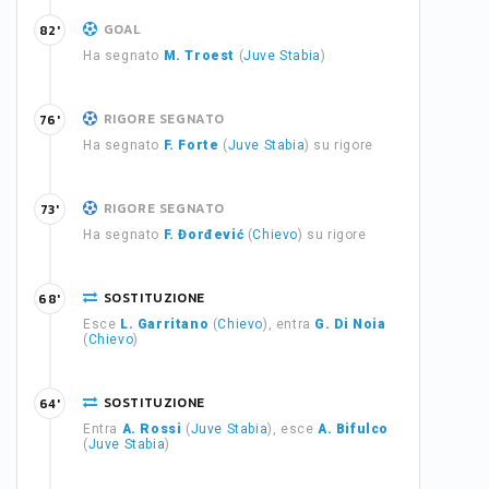
GOAL
82'
Ha segnato
M. Troest
(
Juve Stabia
)
RIGORE SEGNATO
76'
Ha segnato
F. Forte
(
Juve Stabia
) su rigore
RIGORE SEGNATO
73'
Ha segnato
F. Đorđević
(
Chievo
) su rigore
SOSTITUZIONE
68'
Esce
L. Garritano
(
Chievo
), entra
G. Di Noia
(
Chievo
)
SOSTITUZIONE
64'
Entra
A. Rossi
(
Juve Stabia
), esce
A. Bifulco
(
Juve Stabia
)