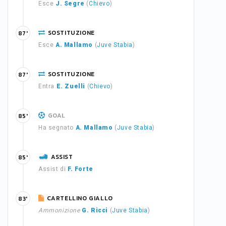
Esce
J. Segre
(
Chievo
)
SOSTITUZIONE
87'
Esce
A. Mallamo
(
Juve Stabia
)
SOSTITUZIONE
87'
Entra
E. Zuelli
(
Chievo
)
GOAL
85'
Ha segnato
A. Mallamo
(
Juve Stabia
)
ASSIST
85'
Assist di
F. Forte
CARTELLINO GIALLO
83'
Ammonizione
G. Ricci
(
Juve Stabia
)