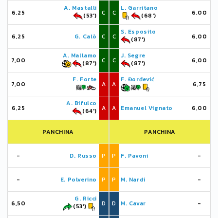
A. Mastalli
L. Garritano
6,25
C
C
6,00
(53')
(68')
S. Esposito
6,25
G. Calò
C
C
6,00
(87')
A. Mallamo
J. Segre
7,00
C
C
6,00
(87')
(87')
F. Forte
F. Đorđević
7,00
A
A
6,75
A. Bifulco
6,25
A
A
Emanuel Vignato
6,00
(64')
PANCHINA
PANCHINA
-
D. Russo
P
P
F. Pavoni
-
-
E. Polverino
P
P
M. Nardi
-
G. Ricci
6,50
D
D
M. Cavar
-
(53')