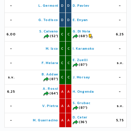
-
L. Germoni
D
D
D. Pavlev
-
-
G. Todisco
D
D
E. Enyan
-
S. Calvano
G. Di Noia
6,00
C
C
6,25
(52')
(68')
-
M. Izco
C
C
I. Karamoko
-
E. Zuelli
-
F. Melara
C
C
s.v.
(87')
B. Addae
s.v.
C
C
J. Morsay
-
(87')
A. Rossi
6,25
A
A
H. Ongenda
-
(64')
S. Grubac
-
V. Pietra
A
A
s.v.
(87')
D. Ceter
-
M. Guarracino
A
A
5,75
(36')