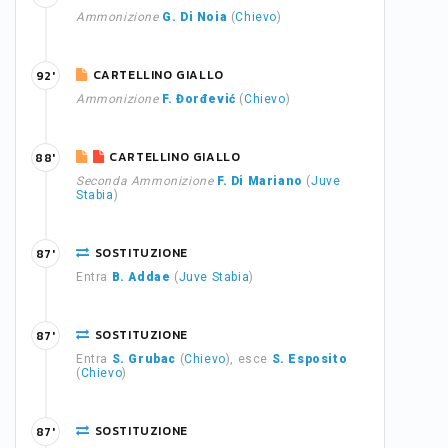
Ammonizione
G. Di Noia
(
Chievo
)
CARTELLINO GIALLO
92'
Ammonizione
F. Đorđević
(
Chievo
)
CARTELLINO GIALLO
88'
Seconda Ammonizione
F. Di Mariano
(
Juve
Stabia
)
SOSTITUZIONE
87'
Entra
B. Addae
(
Juve Stabia
)
SOSTITUZIONE
87'
Entra
S. Grubac
(
Chievo
), esce
S. Esposito
(
Chievo
)
SOSTITUZIONE
87'