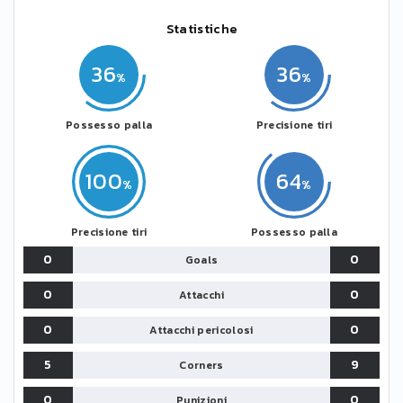
Statistiche
36
36
Possesso palla
Precisione tiri
100
64
Precisione tiri
Possesso palla
0
0
Goals
0
0
Attacchi
0
0
Attacchi pericolosi
5
9
Corners
0
0
Punizioni