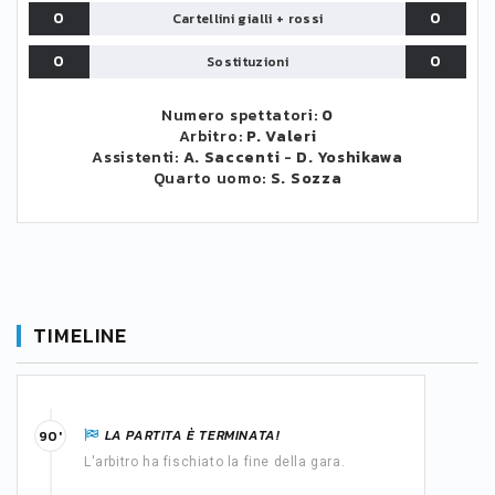
0
0
Cartellini gialli + rossi
0
0
Sostituzioni
Numero spettatori:
0
Arbitro:
P. Valeri
Assistenti:
A. Saccenti
-
D. Yoshikawa
Quarto uomo:
S. Sozza
TIMELINE
LA PARTITA È TERMINATA!
90'
L'arbitro ha fischiato la fine della gara.