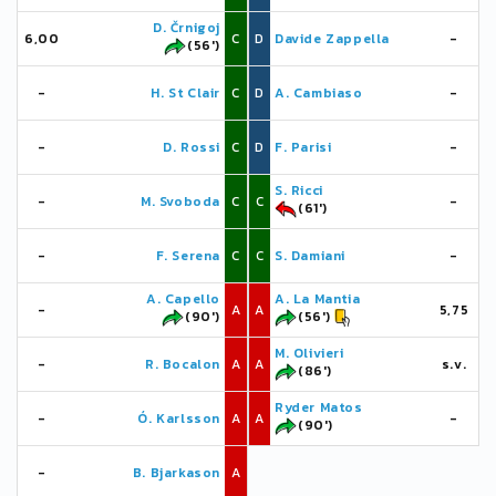
D. Črnigoj
6,00
C
D
Davide Zappella
-
(56')
-
H. St Clair
C
D
A. Cambiaso
-
-
D. Rossi
C
D
F. Parisi
-
S. Ricci
-
M. Svoboda
C
C
-
(61')
-
F. Serena
C
C
S. Damiani
-
A. Capello
A. La Mantia
-
A
A
5,75
(90')
(56')
M. Olivieri
-
R. Bocalon
A
A
s.v.
(86')
Ryder Matos
-
Ó. Karlsson
A
A
-
(90')
-
B. Bjarkason
A