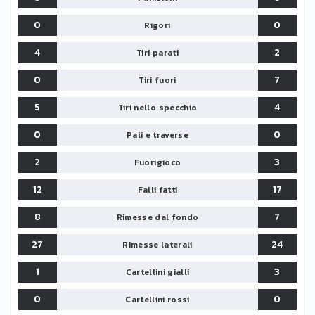
0
0
Rigori
4
2
Tiri parati
0
7
Tiri fuori
5
4
Tiri nello specchio
0
0
Pali e traverse
2
3
Fuorigioco
12
17
Falli fatti
8
7
Rimesse dal fondo
27
24
Rimesse laterali
1
3
Cartellini gialli
0
0
Cartellini rossi