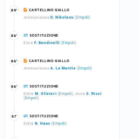
CARTELLINO GIALLO
89'
Ammonizione
D. Nikolaou
(
Empoli
)
SOSTITUZIONE
86'
Esce
F. Bandinelli
(
Empoli
)
CARTELLINO GIALLO
86'
Ammonizione
A. La Mantia
(
Empoli
)
SOSTITUZIONE
86'
Entra
M. Olivieri
(
Empoli
), esce
S. Ricci
(
Empoli
)
SOSTITUZIONE
61'
Entra
N. Haas
(
Empoli
)