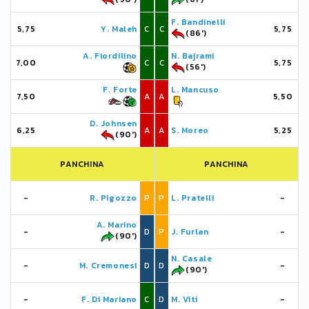
F. Bandinelli
5,75
Y. Maleh
C
C
5,75
(86')
A. Fiordilino
N. Bajrami
7,00
C
C
5,75
(56')
F. Forte
L. Mancuso
7,50
A
A
5,50
D. Johnsen
6,25
A
A
S. Moreo
5,25
(90')
PANCHINA
PANCHINA
-
R. Pigozzo
P
P
L. Pratelli
-
A. Marino
-
D
P
J. Furlan
-
(90')
N. Casale
-
M. Cremonesi
D
D
-
(90')
-
F. Di Mariano
C
D
M. Viti
-