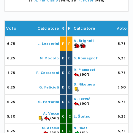
21'
A. Fiordilino
(Ven)
, 58'
F. Forte
(Ven)
Voto
Calciatore
R
R
Calciatore
Voto
A. Brignoli
6,75
L. Lezzerini
P
P
5,75
6,25
M. Modolo
D
D
S. Romagnoli
5,25
R. Fiamozzi
5,75
P. Ceccaroni
D
D
5,75
(90')
D. Nikolaou
6,25
G. Felicioli
D
D
5,50
A. Terzić
6,25
G. Ferrarini
D
D
5,75
(90')
A. Vacca
5,50
C
C
L. Štulac
6,25
(56')
M. Aramu
N. Haas
6,25
C
C
5,75
(90')
(61')