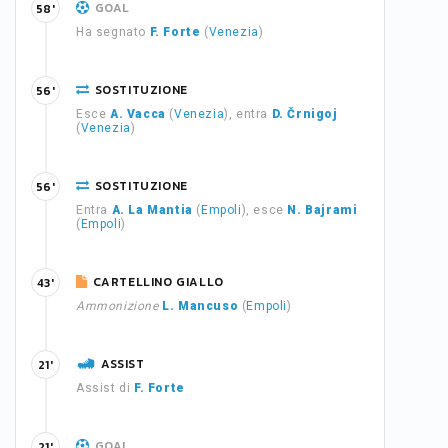
GOAL
58'
Ha segnato
F. Forte
(
Venezia
)
SOSTITUZIONE
56'
Esce
A. Vacca
(
Venezia
), entra
D. Črnigoj
(
Venezia
)
SOSTITUZIONE
56'
Entra
A. La Mantia
(
Empoli
), esce
N. Bajrami
(
Empoli
)
CARTELLINO GIALLO
43'
Ammonizione
L. Mancuso
(
Empoli
)
ASSIST
21'
Assist di
F. Forte
GOAL
21'