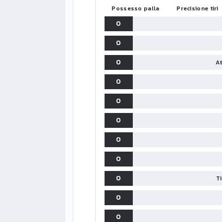
Possesso palla
Precisione tiri
0
0
0
At
0
0
0
0
0
0
T
0
0