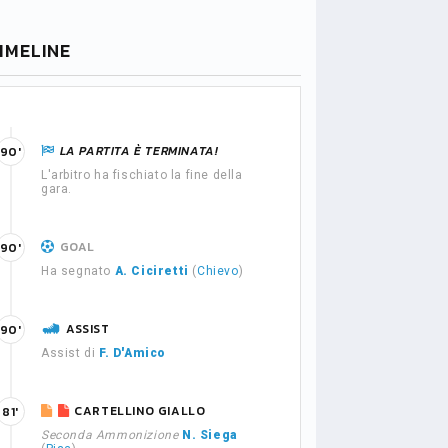
IMELINE
LA PARTITA È TERMINATA!
90'
L'arbitro ha fischiato la fine della
gara.
GOAL
90'
Ha segnato
A. Ciciretti
(
Chievo
)
ASSIST
90'
Assist di
F. D'Amico
CARTELLINO GIALLO
81'
Seconda Ammonizione
N. Siega