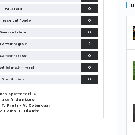
U
0
Falli fatti
0
messe dal fondo
0
Rimesse laterali
2
Cartellini gialli
0
Cartellini rossi
0
ellini gialli + rossi
0
Sostituzioni
ro spettatori:
0
itro:
A. Santoro
:
F. Preti
-
V. Colarossi
to uomo:
F. Dionisi