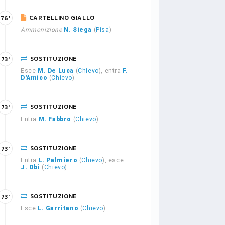
CARTELLINO GIALLO
76'
Ammonizione
N. Siega
(
Pisa
)
SOSTITUZIONE
73'
Esce
M. De Luca
(
Chievo
), entra
F.
D'Amico
(
Chievo
)
SOSTITUZIONE
73'
Entra
M. Fabbro
(
Chievo
)
SOSTITUZIONE
73'
Entra
L. Palmiero
(
Chievo
), esce
J. Obi
(
Chievo
)
SOSTITUZIONE
73'
Esce
L. Garritano
(
Chievo
)