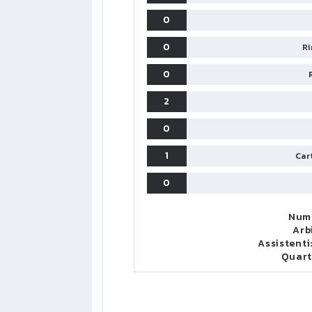
0
0
Ri
0
2
0
1
Cart
0
Nume
Arb
Assistenti
Quar