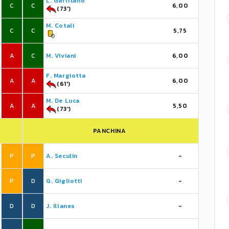
L. Garritano
C
C
6,00
(73')
M. Cotali
C
C
5,75
A
C
M. Viviani
6,00
F. Margiotta
A
A
6,00
(61')
M. De Luca
A
A
5,50
(73')
PANCHINA
P
P
A. Seculin
-
P
D
G. Gigliotti
-
D
D
J. Illanes
-