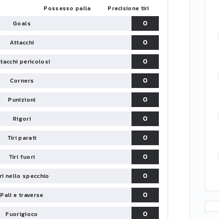
Possesso palla
Precisione tiri
0
Goals
0
Attacchi
0
tacchi pericolosi
0
Corners
0
Punizioni
0
Rigori
0
Tiri parati
0
Tiri fuori
0
iri nello specchio
0
Pali e traverse
0
Fuorigioco