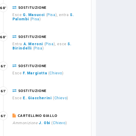
SOSTITUZIONE
68'
Esce
G. Masucci
(
Pisa
), entra
S.
Palombi
(
Pisa
)
SOSTITUZIONE
68'
Entra
A. Meroni
(
Pisa
), esce
S.
Birindelli
(
Pisa
)
SOSTITUZIONE
61'
Esce
F. Margiotta
(
Chievo
)
SOSTITUZIONE
61'
Esce
E. Giaccherini
(
Chievo
)
CARTELLINO GIALLO
61'
Ammonizione
J. Obi
(
Chievo
)