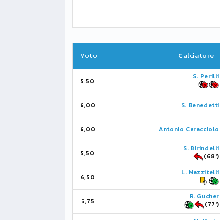
Voto
Calciatore
S. Perilli
5,50
6,00
S. Benedetti
6,00
Antonio Caracciolo
S. Birindelli
5,50
(68')
L. Mazzitelli
6,50
R. Gucher
6,75
(77')