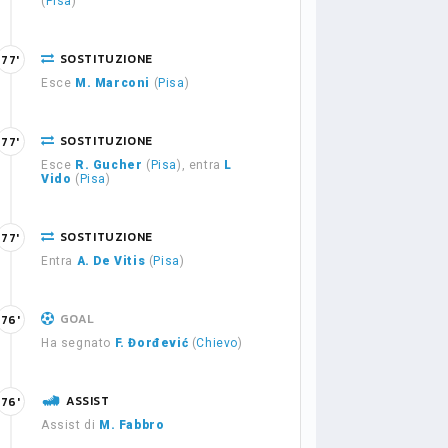
(
Pisa
)
SOSTITUZIONE
77'
Esce
M. Marconi
(
Pisa
)
SOSTITUZIONE
77'
Esce
R. Gucher
(
Pisa
), entra
L
Vido
(
Pisa
)
SOSTITUZIONE
77'
Entra
A. De Vitis
(
Pisa
)
GOAL
76'
Ha segnato
F. Đorđević
(
Chievo
)
ASSIST
76'
Assist di
M. Fabbro