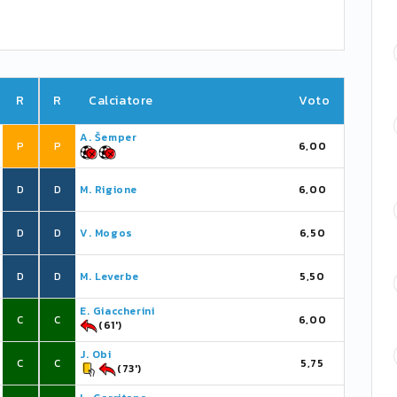
R
R
Calciatore
Voto
A. Šemper
P
P
6,00
D
D
M. Rigione
6,00
D
D
V. Mogos
6,50
D
D
M. Leverbe
5,50
E. Giaccherini
C
C
6,00
(61')
J. Obi
C
C
5,75
(73')