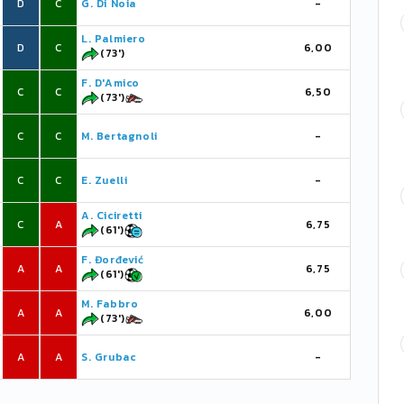
D
C
G. Di Noia
-
L. Palmiero
D
C
6,00
(73')
F. D'Amico
C
C
6,50
(73')
C
C
M. Bertagnoli
-
C
C
E. Zuelli
-
A. Ciciretti
C
A
6,75
(61')
F. Đorđević
A
A
6,75
(61')
M. Fabbro
A
A
6,00
(73')
A
A
S. Grubac
-