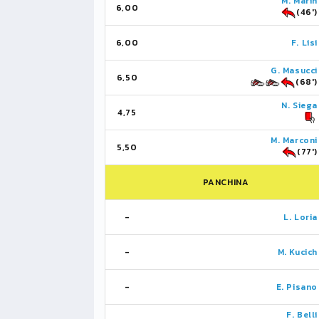
M. Marin
6,00
(46')
6,00
F. Lisi
G. Masucci
6,50
(68')
N. Siega
4,75
M. Marconi
5,50
(77')
PANCHINA
-
L. Loria
-
M. Kucich
-
E. Pisano
F. Belli