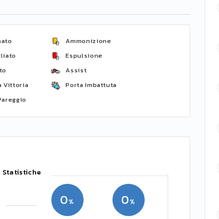
nato
Ammonizione
liato
Espulsione
to
Assist
 Vittoria
Porta Imbattuta
Pareggio
Statistiche
0
0