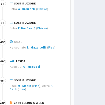
SOSTITUZIONE
61'
Entra
A. Ciciretti
(
Chievo
)
SOSTITUZIONE
61'
Entra
F. Đorđević
(
Chievo
)
GOAL
49'
Ha segnato
L. Mazzitelli
(
Pisa
)
ASSIST
49'
Assist di
G. Masucci
SOSTITUZIONE
46'
Esce
M. Marin
(
Pisa
), entra
F.
Belli
(
Pisa
)
CARTELLINO GIALLO
40'