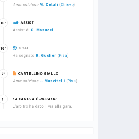
Ammonizione
M. Cotali
(
Chievo
)
ASSIST
16'
Assist di
G. Masucci
GOAL
16'
Ha segnato
R. Gucher
(
Pisa
)
CARTELLINO GIALLO
7'
Ammonizione
L. Mazzitelli
(
Pisa
)
LA PARTITA È INIZIATA!
1'
L'arbitro ha dato il via alla gara.