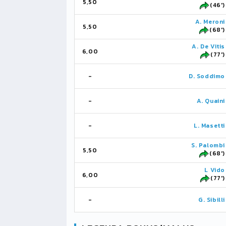
5,50
(46')
A. Meroni
5,50
(68')
A. De Vitis
6,00
(77')
-
D. Soddimo
-
A. Quaini
-
L. Masetti
S. Palombi
5,50
(68')
L Vido
6,00
(77')
-
G. Sibilli