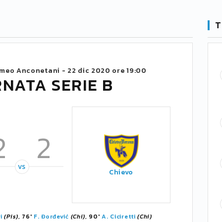
T
Romeo Anconetani -
22 dic 2020 ore 19:00
RNATA SERIE B
2
2
VS
Chievo
i
(Pis)
, 76'
F. Đorđević
(Chi)
, 90'
A. Ciciretti
(Chi)