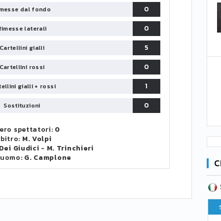
0
messe dal fondo
0
Rimesse laterali
5
Cartellini gialli
0
Cartellini rossi
1
ellini gialli + rossi
0
Sostituzioni
ro spettatori:
0
bitro:
M. Volpi
 Dei Giudici
-
M. Trinchieri
 uomo:
G. Camplone
C
SERIE B
CA
CLASSIFICA
Pt
Squadra
PG
Pt