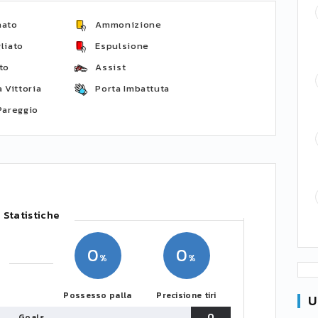
nato
Ammonizione
liato
Espulsione
to
Assist
 Vittoria
Porta Imbattuta
Pareggio
Statistiche
0
0
Possesso palla
Precisione tiri
U
0
Goals