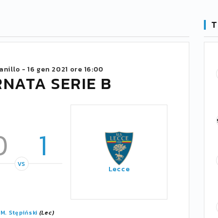
T
anillo -
16 gen 2021 ore 16:00
RNATA SERIE B
0
1
VS
Lecce
'
M. Stępiński
(Lec)