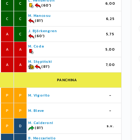
L. Henderson
C
C
6,00
(60')
M. Mancosu
C
C
6,25
(81')
J. Björkengren
A
C
5,75
(60')
M. Coda
A
A
5,00
M. Stępiński
A
A
7,00
(81')
PANCHINA
P
P
M. Vigorito
-
P
P
M. Bleve
-
M. Calderoni
P
D
s.v.
(81')
B. Meccariello