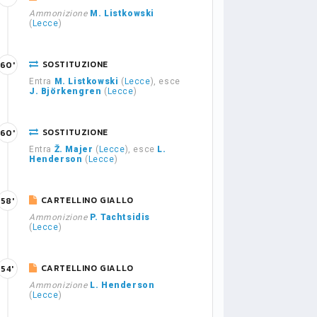
Ammonizione
M. Listkowski
(
Lecce
)
SOSTITUZIONE
60'
Entra
M. Listkowski
(
Lecce
), esce
J. Björkengren
(
Lecce
)
SOSTITUZIONE
60'
Entra
Ž. Majer
(
Lecce
), esce
L.
Henderson
(
Lecce
)
CARTELLINO GIALLO
58'
Ammonizione
P. Tachtsidis
(
Lecce
)
CARTELLINO GIALLO
54'
Ammonizione
L. Henderson
(
Lecce
)