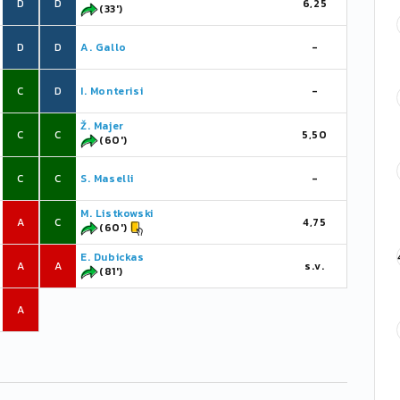
D
D
6,25
(33')
D
D
A. Gallo
-
C
D
I. Monterisi
-
Ž. Majer
C
C
5,50
(60')
C
C
S. Maselli
-
M. Listkowski
A
C
4,75
(60')
E. Dubickas
A
A
s.v.
(81')
A