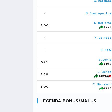
-
G. Rolando
-
D. Stavropoulos
N. Bellomo
6,00
(75')
-
F. De Rose
-
R. Faty
G. Denis
5,25
(49')
J. Ménez
5,00
(39')
C. Micovschi
6,00
(75')
LEGENDA BONUS/MALUS