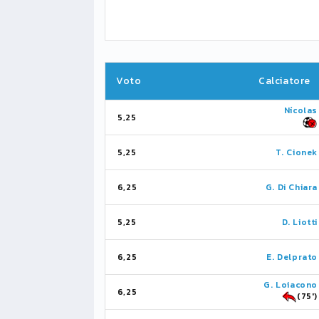
Voto
Calciatore
Nícolas
5,25
5,25
T. Cionek
6,25
G. Di Chiara
5,25
D. Liotti
6,25
E. Delprato
G. Loiacono
6,25
(75')