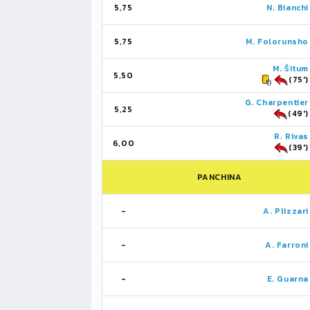
5,75
N. Bianchi
5,75
M. Folorunsho
M. Šitum
5,50
(75')
G. Charpentier
5,25
(49')
R. Rivas
6,00
(39')
PANCHINA
-
A. Plizzari
-
A. Farroni
-
E. Guarna