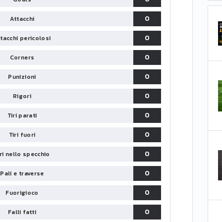
0
Attacchi
0
tacchi pericolosi
0
Corners
0
Punizioni
0
Rigori
0
Tiri parati
0
Tiri fuori
0
iri nello specchio
0
Pali e traverse
0
Fuorigioco
0
Falli fatti