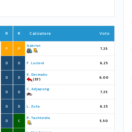
R
R
Calciatore
Voto
Gabriel
P
P
7,25
D
D
F. Lucioni
6,25
K. Dermaku
D
D
6,00
(33')
C. Adjapong
D
D
7,25
D
D
L. Zuta
6,25
P. Tachtsidis
D
C
5,50