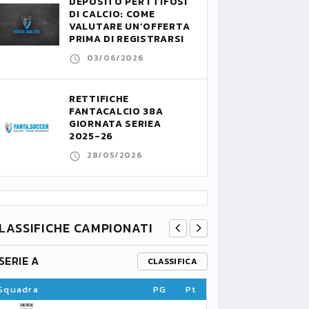
DEPOSITO PER I TIFOSI
DI CALCIO: COME
VALUTARE UN’OFFERTA
PRIMA DI REGISTRARSI
03/06/2026
RETTIFICHE
FANTACALCIO 38A
GIORNATA SERIEA
2025-26
28/05/2026
LASSIFICHE CAMPIONATI
SERIE A
PREMIER L
CLASSIFICA
Squadra
PG
Pt
Squadra