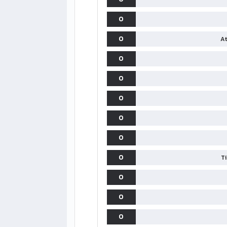
0
0
At
0
0
0
0
0
0
T
0
0
0