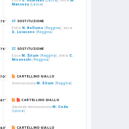
Entra
E. Dubickas
(
Lecce
), esce
M.
Mancosu
(
Lecce
)
SOSTITUZIONE
75'
Entra
N. Bellomo
(
Reggina
), esce
G. Loiacono
(
Reggina
)
SOSTITUZIONE
75'
Esce
M. Šitum
(
Reggina
), entra
C.
Micovschi
(
Reggina
)
CARTELLINO GIALLO
70'
Ammonizione
M. Šitum
(
Reggina
)
CARTELLINO GIALLO
67'
Seconda Ammonizione
M. Coda
(
Lecce
)
CARTELLINO GIALLO
63'