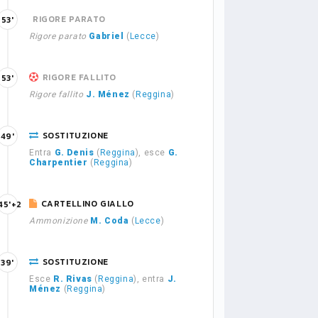
RIGORE PARATO
53'
Rigore parato
Gabriel
(
Lecce
)
RIGORE FALLITO
53'
Rigore fallito
J. Ménez
(
Reggina
)
SOSTITUZIONE
49'
Entra
G. Denis
(
Reggina
), esce
G.
Charpentier
(
Reggina
)
CARTELLINO GIALLO
45'+2
Ammonizione
M. Coda
(
Lecce
)
SOSTITUZIONE
39'
Esce
R. Rivas
(
Reggina
), entra
J.
Ménez
(
Reggina
)