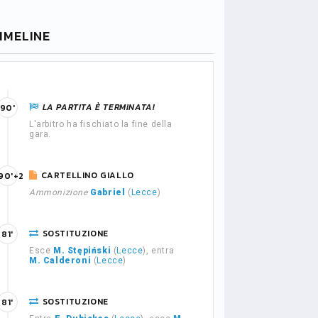
IMELINE
LA PARTITA È TERMINATA!
90'
L'arbitro ha fischiato la fine della
gara.
CARTELLINO GIALLO
90'+2
Ammonizione
Gabriel
(
Lecce
)
SOSTITUZIONE
81'
Esce
M. Stępiński
(
Lecce
), entra
M. Calderoni
(
Lecce
)
SOSTITUZIONE
81'