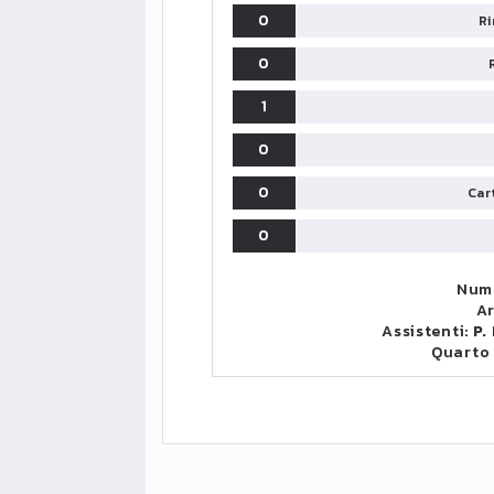
0
Ri
0
1
0
0
Cart
0
Nume
Ar
Assistenti:
P.
Quarto
LIGUE1
CLASSIFICA
CLASSIFI
PG
Pt
Squadra
PG