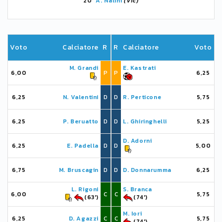
20'
A. Nalini
(Vic)
Voto
Calciatore
R
R
Calciatore
Voto
M. Grandi
E. Kastrati
6,00
P
P
6,25
6,25
N. Valentini
D
D
R. Perticone
5,75
6,25
P. Beruatto
D
D
L. Ghiringhelli
5,25
D. Adorni
6,25
E. Padella
D
D
5,00
6,75
M. Bruscagin
D
D
D. Donnarumma
6,25
L. Rigoni
S. Branca
6,00
C
C
5,75
(63')
(74')
M. Iori
6,25
D. Agazzi
C
C
5,75
(74')