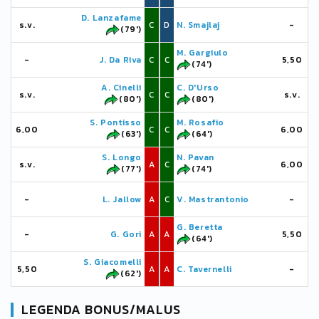
D. Lanzafame
s.v.
C
D
N. Smajlaj
-
(79')
M. Gargiulo
-
J. Da Riva
C
C
5,50
(74')
A. Cinelli
C. D'Urso
s.v.
C
C
s.v.
(80')
(80')
S. Pontisso
M. Rosafio
6,00
C
C
6,00
(63')
(64')
S. Longo
N. Pavan
s.v.
A
C
6,00
(77')
(74')
-
L. Jallow
A
C
V. Mastrantonio
-
G. Beretta
-
G. Gori
A
A
5,50
(64')
S. Giacomelli
5,50
A
A
C. Tavernelli
-
(62')
LEGENDA BONUS/MALUS