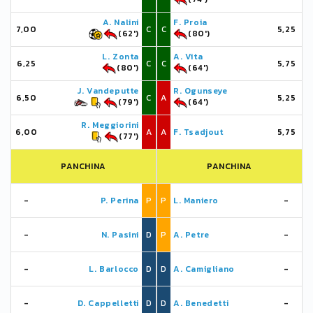
A. Nalini
F. Proia
7,00
C
C
5,25
(62')
(80')
L. Zonta
A. Vita
6,25
C
C
5,75
(80')
(64')
J. Vandeputte
R. Ogunseye
6,50
C
A
5,25
(79')
(64')
R. Meggiorini
6,00
A
A
F. Tsadjout
5,75
(77')
PANCHINA
PANCHINA
-
P. Perina
P
P
L. Maniero
-
-
N. Pasini
D
P
A. Petre
-
-
L. Barlocco
D
D
A. Camigliano
-
-
D. Cappelletti
D
D
A. Benedetti
-