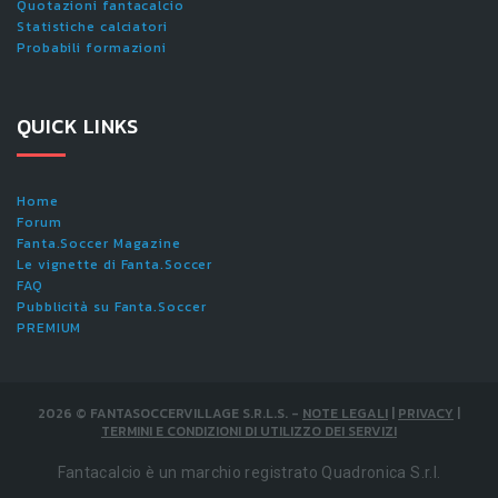
Quotazioni fantacalcio
Statistiche calciatori
Probabili formazioni
QUICK LINKS
Home
Forum
Fanta.Soccer Magazine
Le vignette di Fanta.Soccer
FAQ
Pubblicità su Fanta.Soccer
PREMIUM
2026
©
FANTASOCCERVILLAGE S.R.L.S.
-
NOTE LEGALI
|
PRIVACY
|
TERMINI E CONDIZIONI DI UTILIZZO DEI SERVIZI
Fantacalcio è un marchio registrato Quadronica S.r.l.