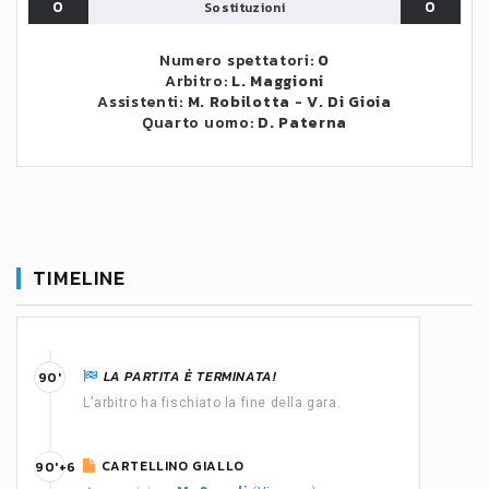
0
0
Sostituzioni
Numero spettatori:
0
Arbitro:
L. Maggioni
Assistenti:
M. Robilotta
-
V. Di Gioia
Quarto uomo:
D. Paterna
TIMELINE
LA PARTITA È TERMINATA!
90'
L'arbitro ha fischiato la fine della gara.
CARTELLINO GIALLO
90'+6