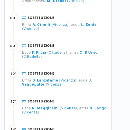
Ammonizione
M. Grandi
(
Vicenza
)
SOSTITUZIONE
80'
Entra
A. Cinelli
(
Vicenza
), esce
L. Zonta
(
Vicenza
)
SOSTITUZIONE
80'
Esce
F. Proia
(
Cittadella
), entra
C. D'Urso
(
Cittadella
)
SOSTITUZIONE
79'
Entra
D. Lanzafame
(
Vicenza
), esce
J.
Vandeputte
(
Vicenza
)
SOSTITUZIONE
77'
Esce
R. Meggiorini
(
Vicenza
), entra
S. Longo
(
Vicenza
)
SOSTITUZIONE
74'