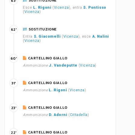
SOSTITUZIONE
63'
Esce
L. Rigoni
(
Vicenza
), entra
S. Pontisso
(
Vicenza
)
SOSTITUZIONE
62'
Entra
S. Giacomelli
(
Vicenza
), esce
A. Nalini
(
Vicenza
)
CARTELLINO GIALLO
60'
Ammonizione
J. Vandeputte
(
Vicenza
)
CARTELLINO GIALLO
31'
Ammonizione
L. Rigoni
(
Vicenza
)
CARTELLINO GIALLO
23'
Ammonizione
D. Adorni
(
Cittadella
)
CARTELLINO GIALLO
22'