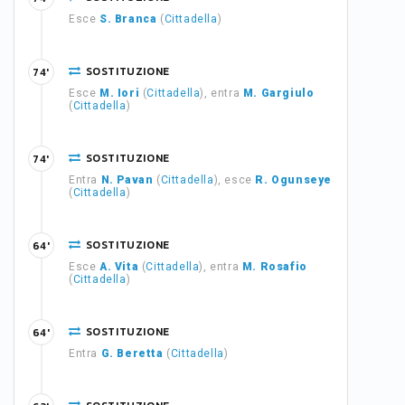
Esce
S. Branca
(
Cittadella
)
SOSTITUZIONE
74'
Esce
M. Iori
(
Cittadella
), entra
M. Gargiulo
(
Cittadella
)
SOSTITUZIONE
74'
Entra
N. Pavan
(
Cittadella
), esce
R. Ogunseye
(
Cittadella
)
SOSTITUZIONE
64'
Esce
A. Vita
(
Cittadella
), entra
M. Rosafio
(
Cittadella
)
SOSTITUZIONE
64'
Entra
G. Beretta
(
Cittadella
)