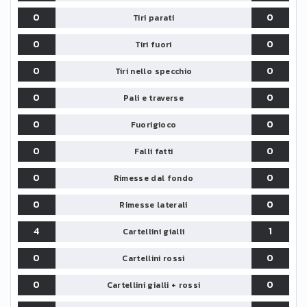
0
0
Tiri parati
0
0
Tiri fuori
0
0
Tiri nello specchio
0
0
Pali e traverse
0
0
Fuorigioco
0
0
Falli fatti
0
0
Rimesse dal fondo
0
0
Rimesse laterali
4
1
Cartellini gialli
0
0
Cartellini rossi
0
0
Cartellini gialli + rossi