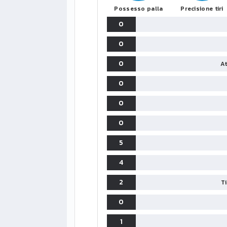
Possesso palla
Precisione tiri
0
0
0
At
0
0
0
5
4
2
T
0
1