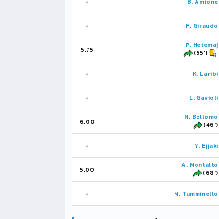
-
B. Amione
-
F. Giraudo
P. Hetemaj
5,75
(55')
-
K. Laribi
-
L. Gavioli
N. Bellomo
6,00
(46')
-
Y. Ejjaki
A. Montalto
5,00
(68')
-
M. Tumminello