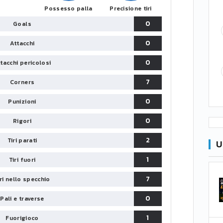
Possesso palla
Precisione tiri
0
Goals
0
Attacchi
0
tacchi pericolosi
7
Corners
0
Punizioni
0
Rigori
2
Tiri parati
U
1
Tiri fuori
7
iri nello specchio
0
Pali e traverse
1
Fuorigioco