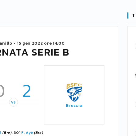
T
anillo -
15 gen 2022 ore 14:00
RNATA SERIE B
0
2
VS
Brescia
é
(Bre)
, 30'
F. Ayé
(Bre)