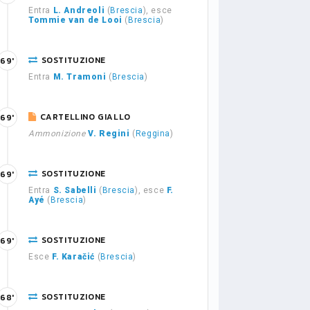
Entra
L. Andreoli
(
Brescia
), esce
Tommie van de Looi
(
Brescia
)
SOSTITUZIONE
69'
Entra
M. Tramoni
(
Brescia
)
CARTELLINO GIALLO
69'
Ammonizione
V. Regini
(
Reggina
)
SOSTITUZIONE
69'
Entra
S. Sabelli
(
Brescia
), esce
F.
Ayé
(
Brescia
)
SOSTITUZIONE
69'
Esce
F. Karačić
(
Brescia
)
SOSTITUZIONE
68'