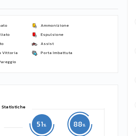
nato
Ammonizione
liato
Espulsione
to
Assist
 Vittoria
Porta Imbattuta
Pareggio
Statistiche
51
88