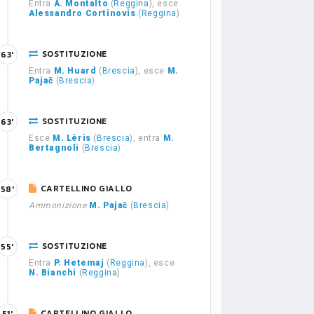
Entra
A. Montalto
(
Reggina
), esce
Alessandro Cortinovis
(
Reggina
)
SOSTITUZIONE
63'
Entra
M. Huard
(
Brescia
), esce
M.
Pajač
(
Brescia
)
SOSTITUZIONE
63'
Esce
M. Léris
(
Brescia
), entra
M.
Bertagnoli
(
Brescia
)
CARTELLINO GIALLO
58'
Ammonizione
M. Pajač
(
Brescia
)
SOSTITUZIONE
55'
Entra
P. Hetemaj
(
Reggina
), esce
N. Bianchi
(
Reggina
)
CARTELLINO GIALLO