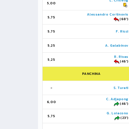
L. Crisetig
5,00
Alessandro Cortinovis
5,75
(68')
5,75
F. Ricci
5,25
A. Galabinov
R. Rivas
5,25
(46')
PANCHINA
-
S. Turati
C. Adjapong
6,00
(46')
G. Loiacono
5,75
(23')