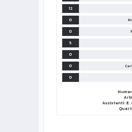
12
0
Ri
0
5
0
0
Cart
0
Numer
Arb
Assistenti:
E.
Quart