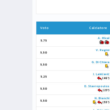
Voto
Calciatore
A. Micai
5,75
V. Regini
5,50
G. Di Chiara
5,50
I. Lakićević
5,25
(46')
D. Stavropoulos
5,50
(23')
N. Bianchi
5,50
(55')