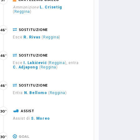
51'
Ammonizione
L. Crisetig
(
Reggina
)
SOSTITUZIONE
46'
Esce
R. Rivas
(
Reggina
)
SOSTITUZIONE
46'
Esce
I. Lakićević
(
Reggina
), entra
C. Adjapong
(
Reggina
)
SOSTITUZIONE
46'
Entra
N. Bellomo
(
Reggina
)
ASSIST
30'
Assist di
S. Moreo
GOAL
30'