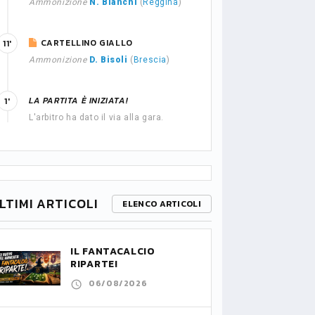
Ammonizione
N. Bianchi
(
Reggina
)
CARTELLINO GIALLO
11'
Ammonizione
D. Bisoli
(
Brescia
)
LA PARTITA È INIZIATA!
1'
L'arbitro ha dato il via alla gara.
LTIMI ARTICOLI
ELENCO ARTICOLI
IL FANTACALCIO
RIPARTE!
06/08/2026