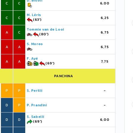
D. Bisoli
C
C
6,00
M. Léris
C
C
6,25
(63')
Tommie van de Looi
A
C
6,75
(80')
S. Moreo
A
A
6,75
F. Ayé
A
A
7,75
(69')
PANCHINA
P
P
S. Perilli
-
D
P
P. Prandini
-
S. Sabelli
D
D
6,00
(69')