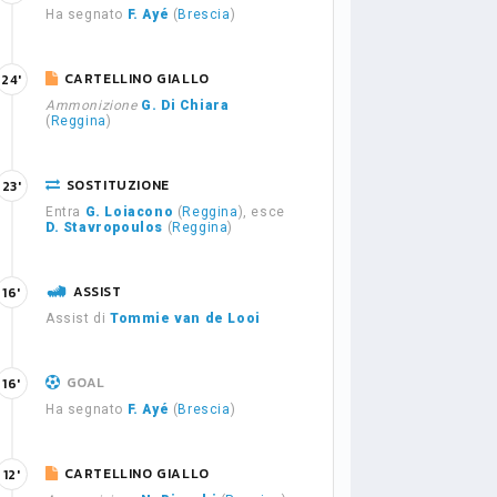
Ha segnato
F. Ayé
(
Brescia
)
CARTELLINO GIALLO
24'
Ammonizione
G. Di Chiara
(
Reggina
)
SOSTITUZIONE
23'
Entra
G. Loiacono
(
Reggina
), esce
D. Stavropoulos
(
Reggina
)
ASSIST
16'
Assist di
Tommie van de Looi
GOAL
16'
Ha segnato
F. Ayé
(
Brescia
)
CARTELLINO GIALLO
12'