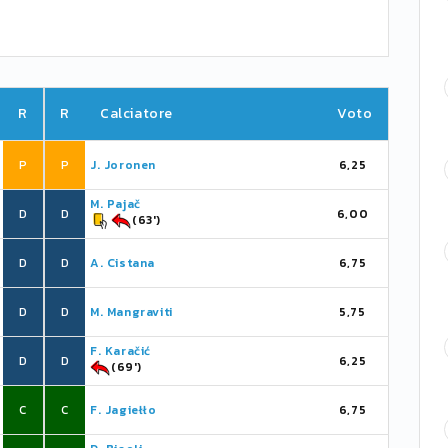
R
R
Calciatore
Voto
P
P
J. Joronen
6,25
M. Pajač
D
D
6,00
(63')
D
D
A. Cistana
6,75
D
D
M. Mangraviti
5,75
F. Karačić
D
D
6,25
(69')
C
C
F. Jagiełło
6,75