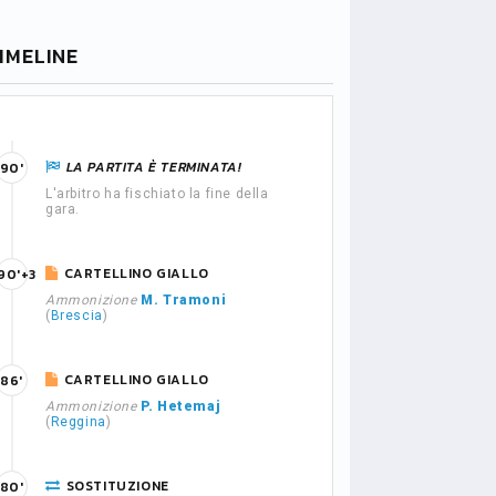
IMELINE
LA PARTITA È TERMINATA!
90'
L'arbitro ha fischiato la fine della
gara.
CARTELLINO GIALLO
90'+3
Ammonizione
M. Tramoni
(
Brescia
)
CARTELLINO GIALLO
86'
Ammonizione
P. Hetemaj
(
Reggina
)
SOSTITUZIONE
80'