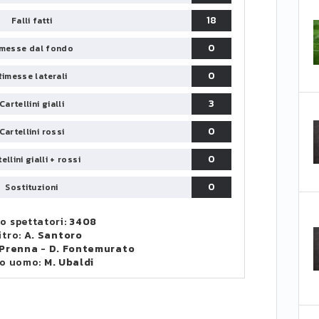
18
Falli fatti
0
messe dal fondo
0
Rimesse laterali
3
Cartellini gialli
0
Cartellini rossi
0
ellini gialli + rossi
0
Sostituzioni
o spettatori:
3408
itro:
A. Santoro
 Prenna
-
D. Fontemurato
o uomo:
M. Ubaldi