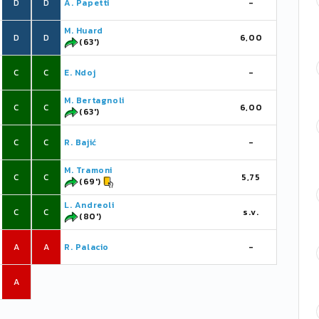
D
D
A. Papetti
-
M. Huard
D
D
6,00
(63')
C
C
E. Ndoj
-
M. Bertagnoli
C
C
6,00
(63')
C
C
R. Bajić
-
M. Tramoni
C
C
5,75
(69')
L. Andreoli
C
C
s.v.
(80')
A
A
R. Palacio
-
A