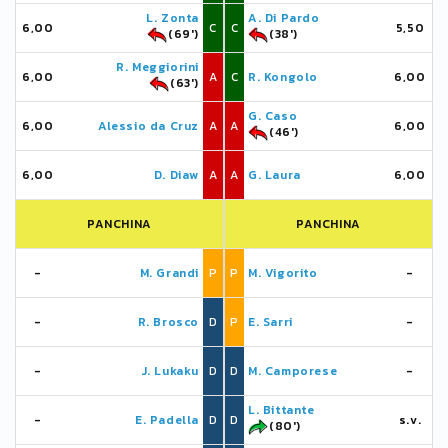
L. Zonta
A. Di Pardo
6,00
C
C
5,50
(69')
(38')
R. Meggiorini
6,00
A
C
R. Kongolo
6,00
(63')
G. Caso
6,00
Alessio da Cruz
A
A
6,00
(46')
6,00
D. Diaw
A
A
G. Laura
6,00
PANCHINA
PANCHINA
-
M. Grandi
P
P
M. Vigorito
-
-
R. Brosco
D
P
E. Sarri
-
-
J. Lukaku
D
D
M. Camporese
-
L. Bittante
-
E. Padella
D
D
s.v.
(80')