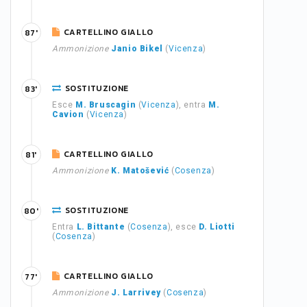
CARTELLINO GIALLO
87'
Ammonizione
Janio Bikel
(
Vicenza
)
SOSTITUZIONE
83'
Esce
M. Bruscagin
(
Vicenza
), entra
M.
Cavion
(
Vicenza
)
CARTELLINO GIALLO
81'
Ammonizione
K. Matošević
(
Cosenza
)
SOSTITUZIONE
80'
Entra
L. Bittante
(
Cosenza
), esce
D. Liotti
(
Cosenza
)
CARTELLINO GIALLO
77'
Ammonizione
J. Larrivey
(
Cosenza
)