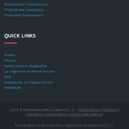
Quotazioni fantacalcio
Statistiche calciatori
Probabili formazioni
QUICK LINKS
Home
Forum
Fanta.Soccer Magazine
Le vignette di Fanta.Soccer
FAQ
Pubblicità su Fanta.Soccer
PREMIUM
2026
©
FANTASOCCERVILLAGE S.R.L.S.
-
NOTE LEGALI
|
PRIVACY
|
TERMINI E CONDIZIONI DI UTILIZZO DEI SERVIZI
Fantacalcio è un marchio registrato Quadronica S.r.l.