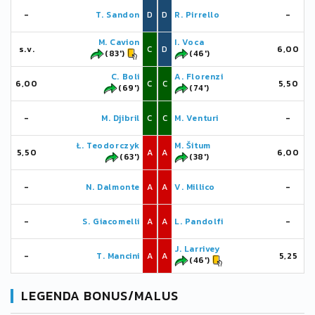
-
T. Sandon
D
D
R. Pirrello
-
M. Cavion
I. Voca
s.v.
C
D
6,00
(83')
(46')
C. Boli
A. Florenzi
6,00
C
C
5,50
(69')
(74')
-
M. Djibril
C
C
M. Venturi
-
Ł. Teodorczyk
M. Šitum
5,50
A
A
6,00
(63')
(38')
-
N. Dalmonte
A
A
V. Millico
-
-
S. Giacomelli
A
A
L. Pandolfi
-
J. Larrivey
-
T. Mancini
A
A
5,25
(46')
LEGENDA BONUS/MALUS