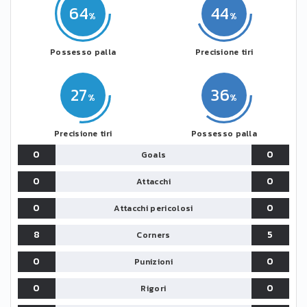
64
44
Possesso palla
Precisione tiri
27
36
Precisione tiri
Possesso palla
0
0
Goals
0
0
Attacchi
0
0
Attacchi pericolosi
8
5
Corners
0
0
Punizioni
0
0
Rigori