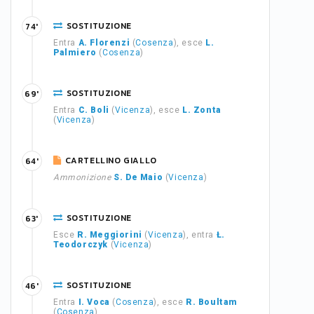
SOSTITUZIONE
74'
Entra
A. Florenzi
(
Cosenza
), esce
L.
Palmiero
(
Cosenza
)
SOSTITUZIONE
69'
Entra
C. Boli
(
Vicenza
), esce
L. Zonta
(
Vicenza
)
CARTELLINO GIALLO
64'
Ammonizione
S. De Maio
(
Vicenza
)
SOSTITUZIONE
63'
Esce
R. Meggiorini
(
Vicenza
), entra
Ł.
Teodorczyk
(
Vicenza
)
SOSTITUZIONE
46'
Entra
I. Voca
(
Cosenza
), esce
R. Boultam
(
Cosenza
)