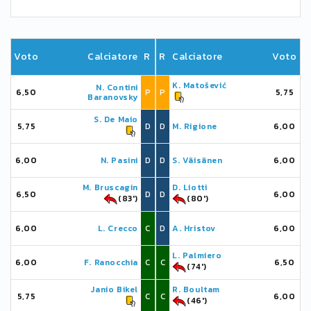
Voto
Calciatore
R
R
Calciatore
Voto
K. Matošević
N. Contini
6,50
P
P
5,75
Baranovsky
S. De Maio
5,75
D
D
M. Rigione
6,00
6,00
N. Pasini
D
D
S. Väisänen
6,00
M. Bruscagin
D. Liotti
6,50
D
D
6,00
(83')
(80')
6,00
L. Crecco
C
D
A. Hristov
6,00
L. Palmiero
6,00
F. Ranocchia
C
C
6,50
(74')
Janio Bikel
R. Boultam
5,75
C
C
6,00
(46')