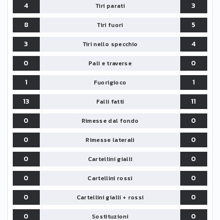
4
3
Tiri parati
8
5
Tiri fuori
3
4
Tiri nello specchio
0
0
Pali e traverse
1
1
Fuorigioco
13
11
Falli fatti
0
0
Rimesse dal fondo
0
0
Rimesse laterali
0
0
Cartellini gialli
0
0
Cartellini rossi
0
0
Cartellini gialli + rossi
0
0
Sostituzioni