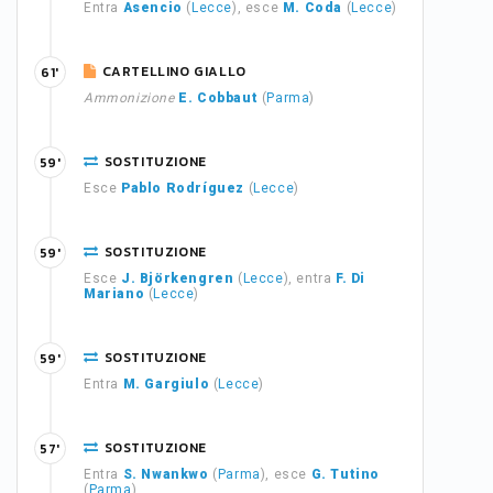
Entra
Asencio
(
Lecce
), esce
M. Coda
(
Lecce
)
CARTELLINO GIALLO
61'
Ammonizione
E. Cobbaut
(
Parma
)
SOSTITUZIONE
59'
Esce
Pablo Rodríguez
(
Lecce
)
SOSTITUZIONE
59'
Esce
J. Björkengren
(
Lecce
), entra
F. Di
Mariano
(
Lecce
)
SOSTITUZIONE
59'
Entra
M. Gargiulo
(
Lecce
)
SOSTITUZIONE
57'
Entra
S. Nwankwo
(
Parma
), esce
G. Tutino
(
Parma
)