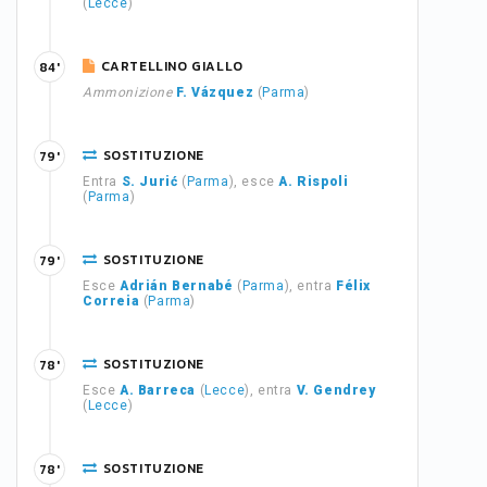
(
Lecce
)
CARTELLINO GIALLO
84'
Ammonizione
F. Vázquez
(
Parma
)
SOSTITUZIONE
79'
Entra
S. Jurić
(
Parma
), esce
A. Rispoli
(
Parma
)
SOSTITUZIONE
79'
Esce
Adrián Bernabé
(
Parma
), entra
Félix
Correia
(
Parma
)
SOSTITUZIONE
78'
Esce
A. Barreca
(
Lecce
), entra
V. Gendrey
(
Lecce
)
SOSTITUZIONE
78'