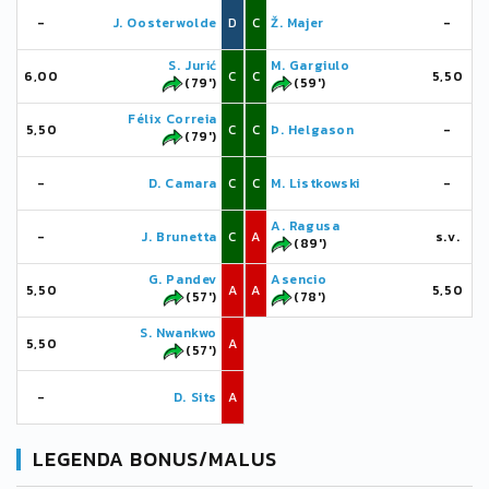
-
J. Oosterwolde
D
C
Ž. Majer
-
S. Jurić
M. Gargiulo
6,00
C
C
5,50
(79')
(59')
Félix Correia
5,50
C
C
Þ. Helgason
-
(79')
-
D. Camara
C
C
M. Listkowski
-
A. Ragusa
-
J. Brunetta
C
A
s.v.
(89')
G. Pandev
Asencio
5,50
A
A
5,50
(57')
(78')
S. Nwankwo
5,50
A
(57')
-
D. Sits
A
LEGENDA BONUS/MALUS