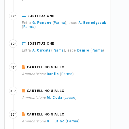
SOSTITUZIONE
57'
Entra
G. Pandev
(
Parma
), esce
A. Benedyczak
(
Parma
)
SOSTITUZIONE
52'
Entra
A. Circati
(
Parma
), esce
Danilo
(
Parma
)
CARTELLINO GIALLO
43'
Ammonizione
Danilo
(
Parma
)
CARTELLINO GIALLO
36'
Ammonizione
M. Coda
(
Lecce
)
CARTELLINO GIALLO
27'
Ammonizione
G. Tutino
(
Parma
)