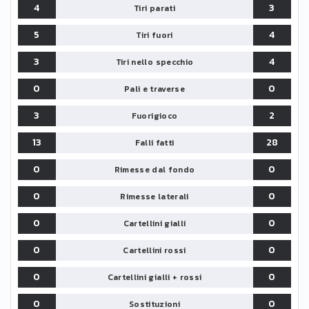
4
3
Tiri parati
5
4
Tiri fuori
3
4
Tiri nello specchio
0
0
Pali e traverse
3
2
Fuorigioco
13
28
Falli fatti
0
0
Rimesse dal fondo
0
0
Rimesse laterali
0
0
Cartellini gialli
0
0
Cartellini rossi
0
0
Cartellini gialli + rossi
0
0
Sostituzioni