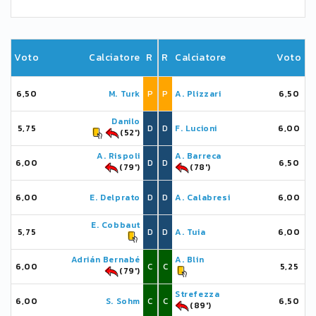
Voto
Calciatore
R
R
Calciatore
Voto
6,50
M. Turk
P
P
A. Plizzari
6,50
Danilo
5,75
D
D
F. Lucioni
6,00
(52')
A. Rispoli
A. Barreca
6,00
D
D
6,50
(79')
(78')
6,00
E. Delprato
D
D
A. Calabresi
6,00
E. Cobbaut
5,75
D
D
A. Tuia
6,00
Adrián Bernabé
A. Blin
6,00
C
C
5,25
(79')
Strefezza
6,00
S. Sohm
C
C
6,50
(89')