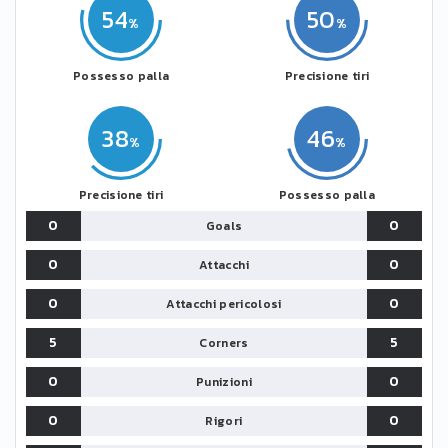
54
50
Possesso palla
Precisione tiri
38
46
Precisione tiri
Possesso palla
0
0
Goals
0
0
Attacchi
0
0
Attacchi pericolosi
5
5
Corners
0
0
Punizioni
0
0
Rigori