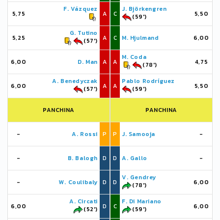
F. Vázquez
J. Björkengren
5,75
A
C
5,50
(59')
G. Tutino
5,25
A
C
M. Hjulmand
6,00
(57')
M. Coda
6,00
D. Man
A
A
4,75
(78')
A. Benedyczak
Pablo Rodríguez
6,00
A
A
5,50
(57')
(59')
PANCHINA
PANCHINA
-
A. Rossi
P
P
J. Samooja
-
-
B. Balogh
D
D
A. Gallo
-
V. Gendrey
-
W. Coulibaly
D
D
6,00
(78')
A. Circati
F. Di Mariano
6,00
D
C
6,00
(52')
(59')