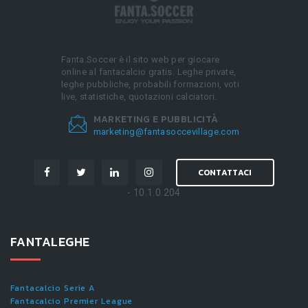
Fanta.Soccer è il sito web per giocare
online al fantacalcio gratis. Leghe private,
leghe pubbliche, probabili formazioni, voti
live, statistiche, quotazioni calciatori.
MARKETING E PUBBLICITÀ
marketing@fantasoccevillage.com
CONTATTACI
- 10.1.0.204
FANTALEGHE
Fantacalcio Serie A
Fantacalcio Premier League