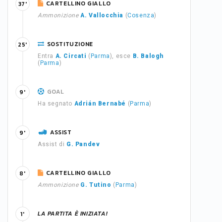
CARTELLINO GIALLO
37'
Ammonizione
A. Vallocchia
(
Cosenza
)
SOSTITUZIONE
25'
Entra
A. Circati
(
Parma
), esce
B. Balogh
(
Parma
)
GOAL
9'
Ha segnato
Adrián Bernabé
(
Parma
)
ASSIST
9'
Assist di
G. Pandev
CARTELLINO GIALLO
8'
Ammonizione
G. Tutino
(
Parma
)
LA PARTITA È INIZIATA!
1'