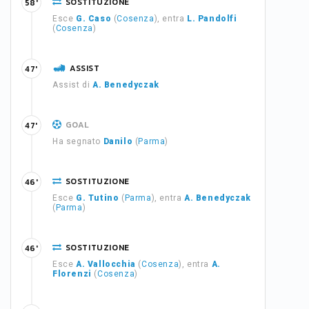
SOSTITUZIONE
58'
Esce
G. Caso
(
Cosenza
), entra
L. Pandolfi
(
Cosenza
)
ASSIST
47'
Assist di
A. Benedyczak
GOAL
47'
Ha segnato
Danilo
(
Parma
)
SOSTITUZIONE
46'
Esce
G. Tutino
(
Parma
), entra
A. Benedyczak
(
Parma
)
SOSTITUZIONE
46'
Esce
A. Vallocchia
(
Cosenza
), entra
A.
Florenzi
(
Cosenza
)