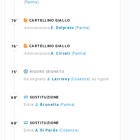
(
Parma
)
CARTELLINO GIALLO
79'
Ammonizione
E. Delprato
(
Parma
)
CARTELLINO GIALLO
76'
Ammonizione
A. Circati
(
Parma
)
RIGORE SEGNATO
75'
Ha segnato
J. Larrivey
(
Cosenza
) su rigore
SOSTITUZIONE
68'
Entra
J. Brunetta
(
Parma
)
SOSTITUZIONE
68'
Entra
A. Di Pardo
(
Cosenza
)