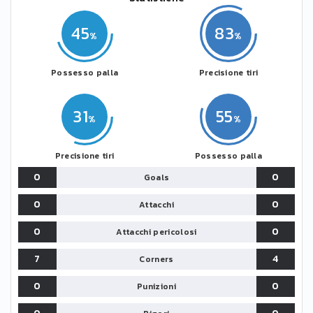
45
83
Possesso palla
Precisione tiri
31
55
Precisione tiri
Possesso palla
0
0
Goals
0
0
Attacchi
0
0
Attacchi pericolosi
7
4
Corners
0
0
Punizioni