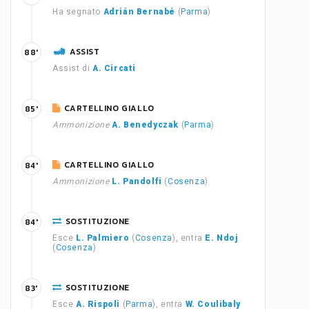
Ha segnato
Adrián Bernabé
(
Parma
)
ASSIST
88'
Assist di
A. Circati
CARTELLINO GIALLO
85'
Ammonizione
A. Benedyczak
(
Parma
)
CARTELLINO GIALLO
84'
Ammonizione
L. Pandolfi
(
Cosenza
)
SOSTITUZIONE
84'
Esce
L. Palmiero
(
Cosenza
), entra
E. Ndoj
(
Cosenza
)
SOSTITUZIONE
83'
Esce
A. Rispoli
(
Parma
), entra
W. Coulibaly