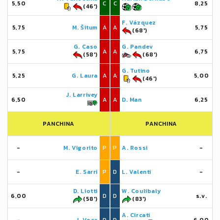
5,50
C
C
8,25
(46')
F. Vázquez
5,75
M. Šitum
A
A
5,75
(68')
G. Caso
G. Pandev
5,75
A
A
6,75
(58')
(68')
G. Tutino
5,25
G. Laura
A
A
5,00
(46')
J. Larrivey
6,50
A
A
D. Man
6,25
PANCHINA
PANCHINA
-
M. Vigorito
P
P
A. Rossi
-
-
E. Sarri
P
D
L. Valenti
-
D. Liotti
W. Coulibaly
6,00
D
D
s.v.
(58')
(83')
A. Circati