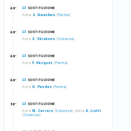
SOSTITUZIONE
68'
Entra
S. Nwankwo
(
Parma
)
SOSTITUZIONE
68'
Esce
S. Väisänen
(
Cosenza
)
SOSTITUZIONE
68'
Esce
F. Vázquez
(
Parma
)
SOSTITUZIONE
68'
Esce
G. Pandev
(
Parma
)
SOSTITUZIONE
58'
Esce
M. Carraro
(
Cosenza
), entra
D. Liotti
(
Cosenza
)