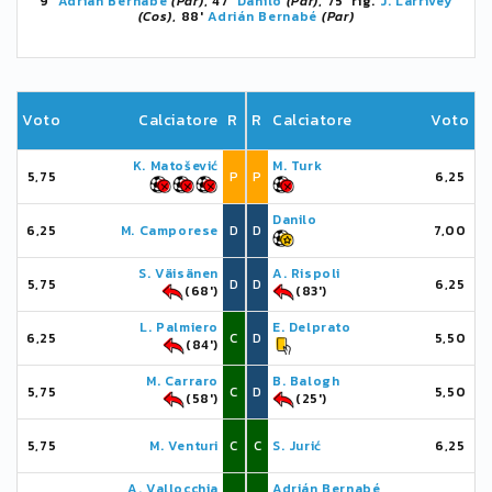
9'
Adrián Bernabé
(Par)
, 47'
Danilo
(Par)
, 75' rig.
J. Larrivey
(Cos)
, 88'
Adrián Bernabé
(Par)
Voto
Calciatore
R
R
Calciatore
Voto
K. Matošević
M. Turk
5,75
P
P
6,25
Danilo
6,25
M. Camporese
D
D
7,00
S. Väisänen
A. Rispoli
5,75
D
D
6,25
(68')
(83')
L. Palmiero
E. Delprato
6,25
C
D
5,50
(84')
M. Carraro
B. Balogh
5,75
C
D
5,50
(58')
(25')
5,75
M. Venturi
C
C
S. Jurić
6,25
A. Vallocchia
Adrián Bernabé