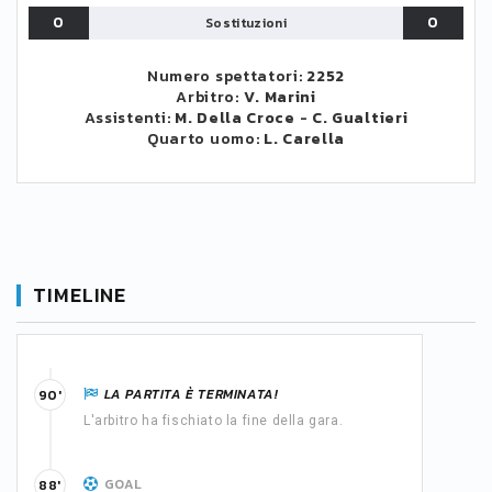
0
0
Sostituzioni
Numero spettatori:
2252
Arbitro:
V. Marini
Assistenti:
M. Della Croce
-
C. Gualtieri
Quarto uomo:
L. Carella
TIMELINE
LA PARTITA È TERMINATA!
90'
L'arbitro ha fischiato la fine della gara.
GOAL
88'