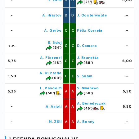
-
I. Voca
D
D
6,00
(25')
-
A. Hristov
D
D
J. Oosterwolde
-
-
A. Gerbo
C
C
Félix Correia
-
E. Ndoj
s.v.
C
C
D. Camara
-
(84')
A. Florenzi
J. Brunetta
5,75
C
C
6,00
(46')
(68')
A. Di Pardo
5,50
C
C
S. Sohm
-
(68')
L. Pandolfi
S. Nwankwo
5,25
A
A
5,50
(58')
(68')
A. Benedyczak
-
A. Arioli
A
A
6,50
(46')
-
M. Zilli
A
A
A. Bonny
-