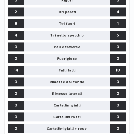
0
0
Rigori
2
4
Tiri parati
9
1
Tiri fuori
4
5
Tiri nello specchio
0
0
Pali e traverse
0
0
Fuorigioco
14
18
Falli fatti
0
0
Rimesse dal fondo
0
0
Rimesse laterali
0
0
Cartellini gialli
0
0
Cartellini rossi
0
0
Cartellini gialli + rossi