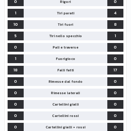
0
0
Rigori
1
4
Tiri parati
10
8
Tiri fuori
5
1
Tiri nello specchio
0
0
Pali e traverse
1
0
Fuorigioco
18
17
Falli fatti
0
0
Rimesse dal fondo
0
0
Rimesse laterali
0
0
Cartellini gialli
0
0
Cartellini rossi
0
0
Cartellini gialli + rossi