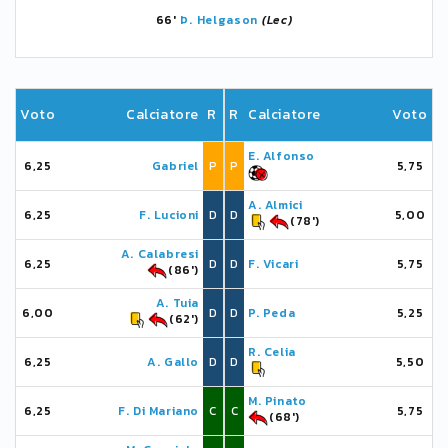
66'
Þ. Helgason
(Lec)
Voto
Calciatore
R
R
Calciatore
Voto
E. Alfonso
6,25
Gabriel
P
P
5,75
A. Almici
6,25
F. Lucioni
D
D
5,00
(78')
A. Calabresi
6,25
D
D
F. Vicari
5,75
(86')
A. Tuia
6,00
D
D
P. Peda
5,25
(62')
R. Celia
6,25
A. Gallo
D
D
5,50
M. Pinato
6,25
F. Di Mariano
C
C
5,75
(68')