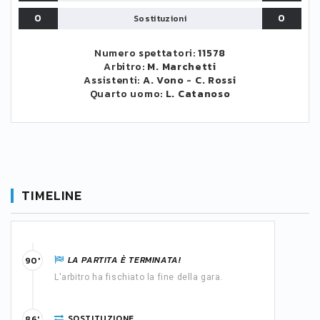
0
0
Sostituzioni
Numero spettatori:
11578
Arbitro:
M. Marchetti
Assistenti:
A. Vono
-
C. Rossi
Quarto uomo:
L. Catanoso
TIMELINE
LA PARTITA È TERMINATA!
90'
L'arbitro ha fischiato la fine della gara.
SOSTITUZIONE
86'