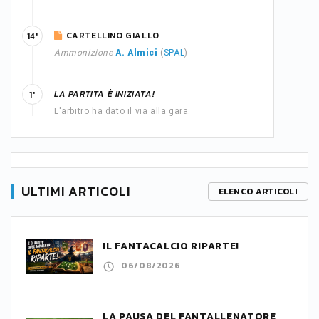
CARTELLINO GIALLO
14'
Ammonizione
A. Almici
(
SPAL
)
LA PARTITA È INIZIATA!
1'
L'arbitro ha dato il via alla gara.
ULTIMI ARTICOLI
ELENCO ARTICOLI
IL FANTACALCIO RIPARTE!
06/08/2026
LA PAUSA DEL FANTALLENATORE,