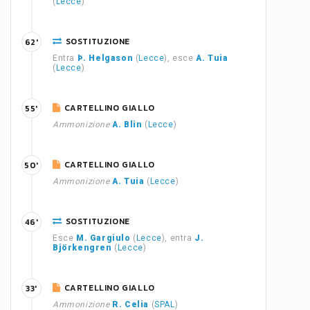
(
Lecce
)
SOSTITUZIONE
62'
Entra
Þ. Helgason
(
Lecce
), esce
A. Tuia
(
Lecce
)
CARTELLINO GIALLO
55'
Ammonizione
A. Blin
(
Lecce
)
CARTELLINO GIALLO
50'
Ammonizione
A. Tuia
(
Lecce
)
SOSTITUZIONE
46'
Esce
M. Gargiulo
(
Lecce
), entra
J.
Björkengren
(
Lecce
)
CARTELLINO GIALLO
33'
Ammonizione
R. Celia
(
SPAL
)