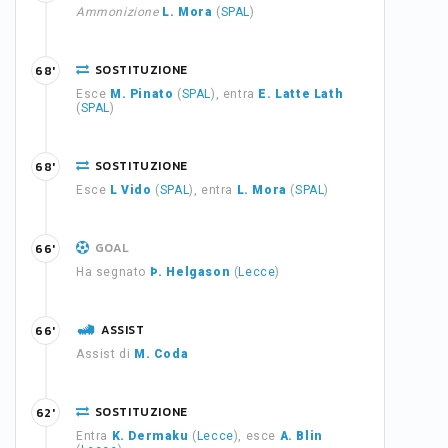
Ammonizione
L. Mora
(
SPAL
)
SOSTITUZIONE
68'
Esce
M. Pinato
(
SPAL
), entra
E. Latte Lath
(
SPAL
)
SOSTITUZIONE
68'
Esce
L Vido
(
SPAL
), entra
L. Mora
(
SPAL
)
GOAL
66'
Ha segnato
Þ. Helgason
(
Lecce
)
ASSIST
66'
Assist di
M. Coda
SOSTITUZIONE
62'
Entra
K. Dermaku
(
Lecce
), esce
A. Blin