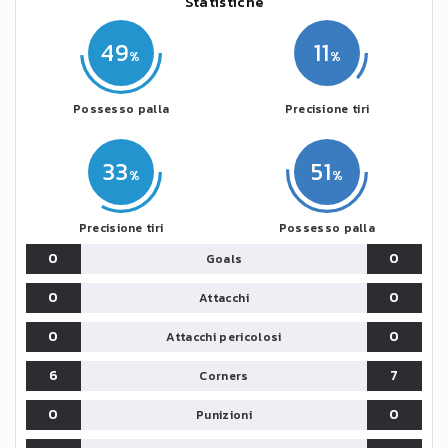
Statistiche
49
11
Possesso palla
Precisione tiri
33
51
Precisione tiri
Possesso palla
0
0
Goals
0
0
Attacchi
0
0
Attacchi pericolosi
6
7
Corners
0
0
Punizioni