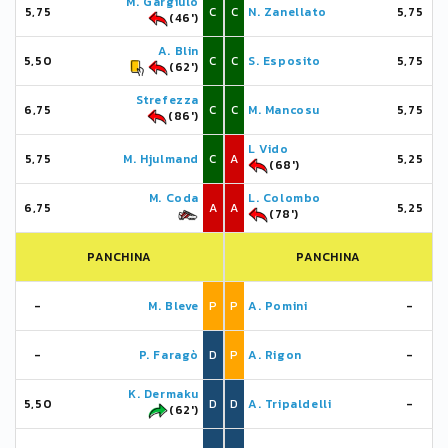
M. Gargiulo
5,75
C
C
N. Zanellato
5,75
(46')
A. Blin
5,50
C
C
S. Esposito
5,75
(62')
Strefezza
6,75
C
C
M. Mancosu
5,75
(86')
L Vido
5,75
M. Hjulmand
C
A
5,25
(68')
M. Coda
L. Colombo
6,75
A
A
5,25
(78')
PANCHINA
PANCHINA
-
M. Bleve
P
P
A. Pomini
-
-
P. Faragò
D
P
A. Rigon
-
K. Dermaku
5,50
D
D
A. Tripaldelli
-
(62')