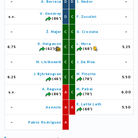
-
A. Barreca
D
D
S. Nador
-
V. Gendrey
s.v.
D
C
F. Zuculini
-
(86')
-
Ž. Majer
C
C
G. Crociata
-
Þ. Helgason
L. Mora
6,75
C
C
5,25
(62')
(68')
-
M. Listkowski
C
C
J. Da Riva
-
J. Björkengren
M. Finotto
6,25
C
C
5,50
(46')
(78')
A. Ragusa
M. Pabai
s.v.
A
C
6,00
(86')
(78')
E. Latte Lath
-
Asencio
A
A
5,50
(68')
-
Pablo Rodríguez
A