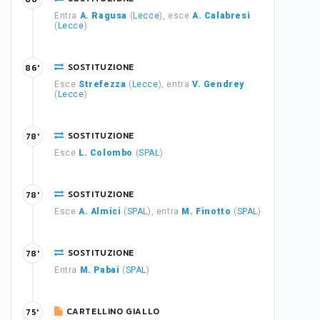
Entra
A. Ragusa
(
Lecce
), esce
A. Calabresi
(
Lecce
)
SOSTITUZIONE
86'
Esce
Strefezza
(
Lecce
), entra
V. Gendrey
(
Lecce
)
SOSTITUZIONE
78'
Esce
L. Colombo
(
SPAL
)
SOSTITUZIONE
78'
Esce
A. Almici
(
SPAL
), entra
M. Finotto
(
SPAL
)
SOSTITUZIONE
78'
Entra
M. Pabai
(
SPAL
)
CARTELLINO GIALLO
75'