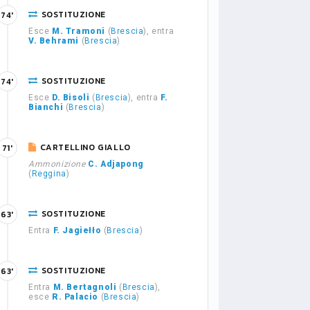
SOSTITUZIONE
74'
Esce
M. Tramoni
(
Brescia
), entra
V. Behrami
(
Brescia
)
SOSTITUZIONE
74'
Esce
D. Bisoli
(
Brescia
), entra
F.
Bianchi
(
Brescia
)
CARTELLINO GIALLO
71'
Ammonizione
C. Adjapong
(
Reggina
)
SOSTITUZIONE
63'
Entra
F. Jagiełło
(
Brescia
)
SOSTITUZIONE
63'
Entra
M. Bertagnoli
(
Brescia
),
esce
R. Palacio
(
Brescia
)