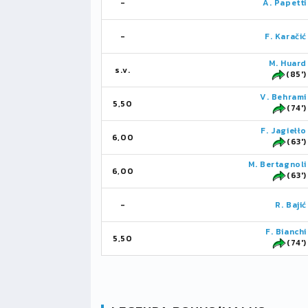
-
A. Papetti
-
F. Karačić
M. Huard
s.v.
(85')
V. Behrami
5,50
(74')
F. Jagiełło
6,00
(63')
M. Bertagnoli
6,00
(63')
-
R. Bajić
F. Bianchi
5,50
(74')