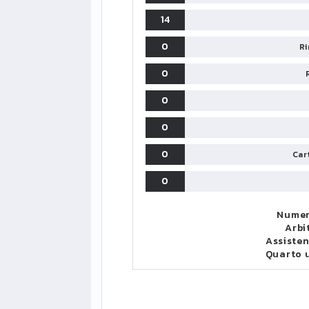
14
0
Ri
0
0
0
0
Cart
0
Numer
Arbi
Assisten
Quarto 