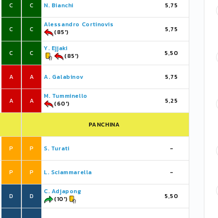
C
C
N. Bianchi
5,75
Alessandro Cortinovis
C
C
5,75
(85')
Y. Ejjaki
C
C
5,50
(85')
A
A
A. Galabinov
5,75
M. Tumminello
A
A
5,25
(60')
PANCHINA
P
P
S. Turati
-
P
P
L. Sciammarella
-
C. Adjapong
D
D
5,50
(10')