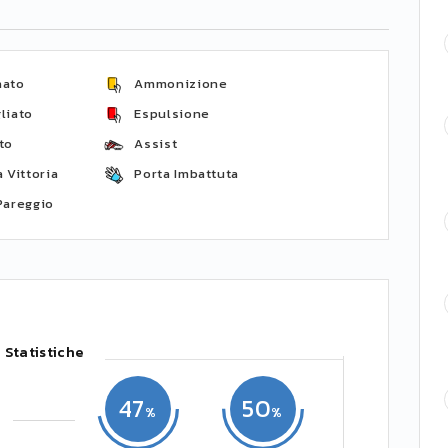
nato
Ammonizione
liato
Espulsione
to
Assist
 Vittoria
Porta Imbattuta
Pareggio
Statistiche
47
50