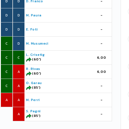
D
D
D. Franco
-
D
D
M. Paura
-
D
D
E. Foti
-
C
D
M. Musumeci
-
L. Crisetig
C
C
6,00
(60')
R. Rivas
C
A
6,00
(60')
O. Garau
C
A
-
(85')
A
A
M. Perri
-
S. Pagni
A
-
(85')