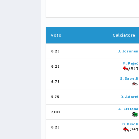
Voto
Calciatore
6,25
J. Joronen
M. Pajač
6,25
(85')
S. Sabelli
6,75
5,75
D. Adorni
A. Cistana
7,00
D. Bisoli
6,25
(74')