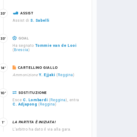
ASSIST
33'
Assist di
S. Sabelli
GOAL
33'
Ha segnato
Tommie van de Looi
(
Brescia
)
CARTELLINO GIALLO
14'
Ammonizione
Y. Ejjaki
(
Reggina
)
SOSTITUZIONE
10'
Esce
C. Lombardi
(
Reggina
), entra
C. Adjapong
(
Reggina
)
LA PARTITA È INIZIATA!
1'
L'arbitro ha dato il via alla gara.