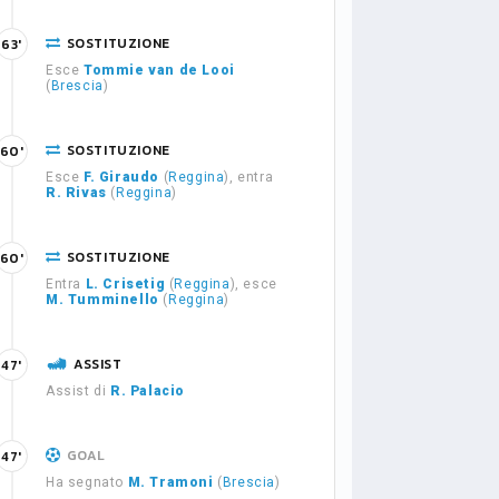
SOSTITUZIONE
63'
Esce
Tommie van de Looi
(
Brescia
)
SOSTITUZIONE
60'
Esce
F. Giraudo
(
Reggina
), entra
R. Rivas
(
Reggina
)
SOSTITUZIONE
60'
Entra
L. Crisetig
(
Reggina
), esce
M. Tumminello
(
Reggina
)
ASSIST
47'
Assist di
R. Palacio
GOAL
47'
Ha segnato
M. Tramoni
(
Brescia
)