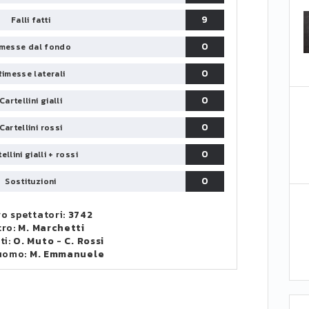
9
Falli fatti
0
messe dal fondo
0
Rimesse laterali
0
Cartellini gialli
0
Cartellini rossi
0
ellini gialli + rossi
0
Sostituzioni
o spettatori:
3742
tro:
M. Marchetti
ti:
O. Muto
-
C. Rossi
uomo:
M. Emmanuele