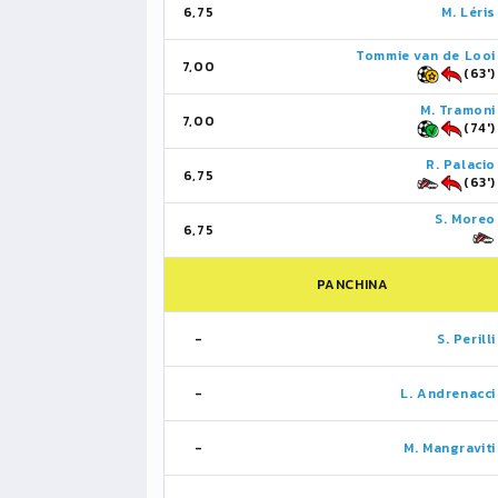
6,75
M. Léris
Tommie van de Looi
7,00
(63')
M. Tramoni
7,00
(74')
R. Palacio
6,75
(63')
S. Moreo
6,75
PANCHINA
-
S. Perilli
-
L. Andrenacci
-
M. Mangraviti