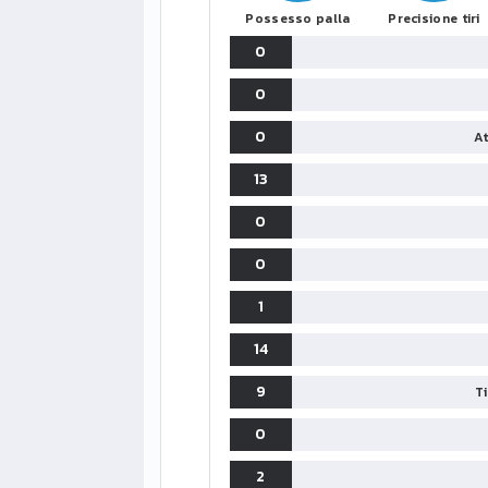
Possesso palla
Precisione tiri
0
0
0
At
13
0
0
1
14
9
T
0
2