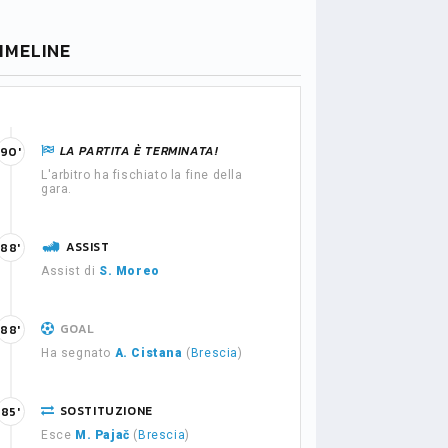
IMELINE
LA PARTITA È TERMINATA!
90'
L'arbitro ha fischiato la fine della
gara.
ASSIST
88'
Assist di
S. Moreo
GOAL
88'
Ha segnato
A. Cistana
(
Brescia
)
SOSTITUZIONE
85'
Esce
M. Pajač
(
Brescia
)