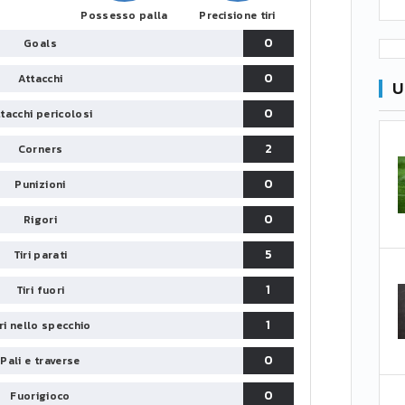
Possesso palla
Precisione tiri
0
Goals
0
Attacchi
U
0
tacchi pericolosi
2
Corners
0
Punizioni
0
Rigori
5
Tiri parati
1
Tiri fuori
1
iri nello specchio
0
Pali e traverse
0
Fuorigioco