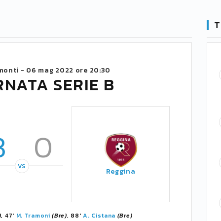
T
monti -
06 mag 2022 ore 20:30
RNATA SERIE B
3
0
VS
Reggina
)
, 47'
M. Tramoni
(Bre)
, 88'
A. Cistana
(Bre)