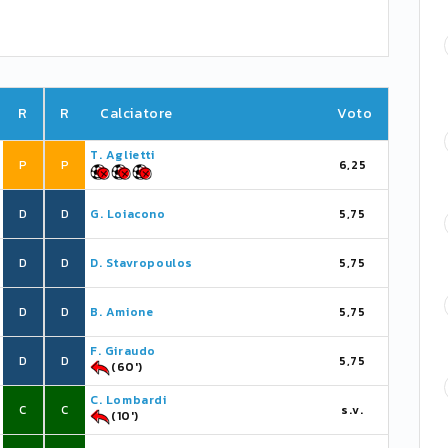
R
R
Calciatore
Voto
T. Aglietti
P
P
6,25
D
D
G. Loiacono
5,75
D
D
D. Stavropoulos
5,75
D
D
B. Amione
5,75
F. Giraudo
D
D
5,75
(60')
C. Lombardi
C
C
s.v.
(10')