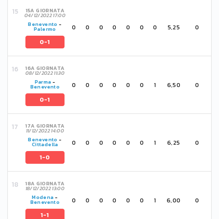
15A GIORNATA
04/12/2022 17:00
Benevento
-
0
0
0
0
0
0
0
5,25
0
Palermo
0-1
16A GIORNATA
08/12/2022 11:30
Parma
-
0
0
0
0
0
0
1
6,50
0
Benevento
0-1
17A GIORNATA
11/12/2022 14:00
Benevento
-
0
0
0
0
0
0
1
6,25
0
Cittadella
1-0
18A GIORNATA
18/12/2022 13:00
Modena
-
0
0
0
0
0
0
1
6,00
0
Benevento
1-1