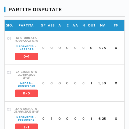
PARTITE DISPUTATE
GIO.
PARTITA
GF
ASS.
A
E
AA
IN
OUT
MV
FM
1A GIORNATA
14/08/2022 18:45
Benevento
-
0
0
0
0
0
0
0
5,75
0
Cosenza
0-1
2A GIORNATA
20/08/2022
18:45
0
0
0
0
0
0
1
5,50
0
Genoa
-
Benevento
0-0
3A GIORNATA
28/08/2022 18:45
Benevento
-
0
1
0
0
0
0
1
6,25
0
Frosinone
2-1