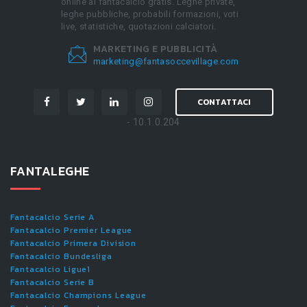
online al fantacalcio gratis. Leghe private,
leghe pubbliche, probabili formazioni, voti
live, statistiche, quotazioni calciatori.
MARKETING E PUBBLICITÀ
marketing@fantasoccevillage.com
CONTATTACI
- 10.1.0.204
FANTALEGHE
Fantacalcio Serie A
Fantacalcio Premier League
Fantacalcio Primera Division
Fantacalcio Bundesliga
Fantacalcio Ligue1
Fantacalcio Serie B
Fantacalcio Champions League