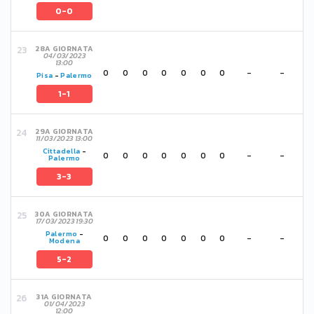
0-0
28A GIORNATA
04/03/2023
13:00
0
0
0
0
0
0
0
-
-
Pisa
-
Palermo
1-1
29A GIORNATA
11/03/2023 13:00
Cittadella
-
0
0
0
0
0
0
0
-
-
Palermo
3-3
30A GIORNATA
17/03/2023 19:30
Palermo
-
0
0
0
0
0
0
0
-
-
Modena
5-2
31A GIORNATA
01/04/2023
12:00