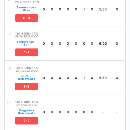
29/10/2022 12:00
Benevento
-
0
0
0
0
0
1
0
5,50
0
Pisa
0-0
12A GIORNATA
05/11/2022 13:00
Benevento
-
0
0
0
0
0
0
0
6,00
0
Bari
1-1
13A GIORNATA
12/11/2022 13:00
SPAL
-
0
0
0
0
0
1
0
5,50
0
Benevento
1-2
14A GIORNATA
27/11/2022 11:30
Reggina
-
0
0
0
0
0
0
0
-
-
Benevento
2-2