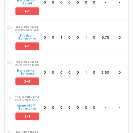
Benevento
-
0
0
0
0
0
0
0
-
-
Ascoli
1-1
8A GIORNATA
09/10/2022 14:15
Sudtirol
-
0
0
1
0
0
1
0
5,75
0
Benevento
1-1
9A GIORNATA
15/10/2022 12:00
Benevento
-
0
0
0
0
0
1
0
5,50
0
Ternana
2-3
10A GIORNATA
22/10/2022 12:00
Como 1907
-
0
0
0
0
0
0
0
-
-
Benevento
2-1
11A GIORNATA