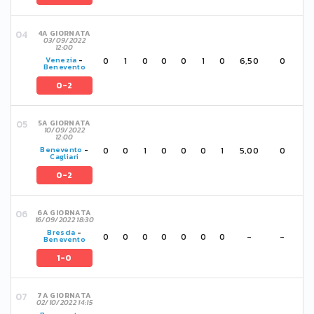
4A GIORNATA
03/09/2022
12:00
0
1
0
0
0
1
0
6,50
0
Venezia
-
Benevento
0-2
5A GIORNATA
10/09/2022
12:00
0
0
1
0
0
0
1
5,00
0
Benevento
-
Cagliari
0-2
6A GIORNATA
16/09/2022 18:30
Brescia
-
0
0
0
0
0
0
0
-
-
Benevento
1-0
7A GIORNATA
02/10/2022 14:15