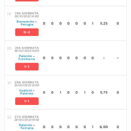
19A GIORNATA
26/12/2022 14:00
Benevento
-
0
0
0
0
0
0
1
5,25
0
Perugia
0-2
25A GIORNATA
18/02/2023 13:00
Palermo
-
0
0
0
0
0
0
0
-
-
Frosinone
1-1
26A GIORNATA
25/02/2023 13:00
Sudtirol
-
0
0
1
0
0
1
0
5,75
0
Palermo
1-1
27A GIORNATA
28/02/2023 19:30
Palermo
-
0
0
0
0
0
0
1
6,00
0
Ternana