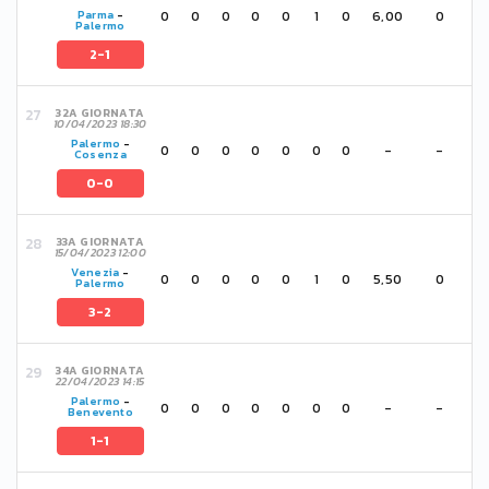
0
0
0
0
0
1
0
6,00
0
Parma
-
Palermo
2-1
32A GIORNATA
10/04/2023 18:30
Palermo
-
0
0
0
0
0
0
0
-
-
Cosenza
0-0
33A GIORNATA
15/04/2023 12:00
Venezia
-
0
0
0
0
0
1
0
5,50
0
Palermo
3-2
34A GIORNATA
22/04/2023 14:15
Palermo
-
0
0
0
0
0
0
0
-
-
Benevento
1-1