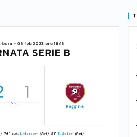
T
rbera -
05 feb 2023 ore 16:15
RNATA SERIE B
2
1
VS
Reggina
)
, 76' aut.
I. Marconi
(Pal)
, 81'
E. Soleri
(Pal)