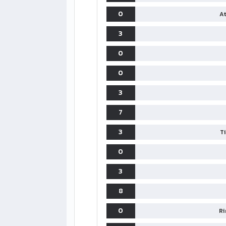
0
At
3
0
0
3
7
3
T
0
3
8
0
Ri