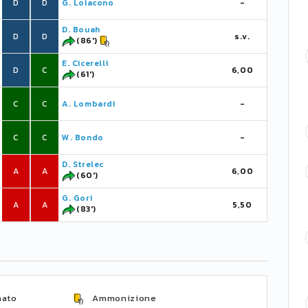
D
D
G. Loiacono
-
D. Bouah
D
D
s.v.
(86')
E. Cicerelli
D
C
6,00
(61')
C
C
A. Lombardi
-
C
C
W. Bondo
-
D. Strelec
A
A
6,00
(60')
G. Gori
A
A
5,50
(83')
nato
Ammonizione