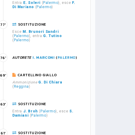
Entra
E. Soleri
(
Palermo
), esce
F.
Di Mariano
(
Palermo
)
SOSTITUZIONE
77'
Esce
M. Brunori Sandri
(
Palermo
), entra
G. Tutino
(
Palermo
)
AUTORETE
I. MARCONI
(
PALERMO
)
76'
CARTELLINO GIALLO
69'
Ammonizione
G. Di Chiara
(
Reggina
)
SOSTITUZIONE
63'
Entra
J. Broh
(
Palermo
), esce
S.
Damiani
(
Palermo
)
SOSTITUZIONE
61'