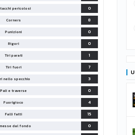
0
tacchi pericolosi
8
Corners
0
Punizioni
0
Rigori
1
Tiri parati
7
Tiri fuori
U
3
iri nello specchio
0
Pali e traverse
4
Fuorigioco
15
Falli fatti
0
messe dal fondo