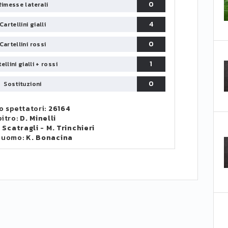
0
Rimesse laterali
4
Cartellini gialli
0
Cartellini rossi
1
ellini gialli + rossi
0
Sostituzioni
 spettatori:
26164
bitro:
D. Minelli
 Scatragli
-
M. Trinchieri
 uomo:
K. Bonacina