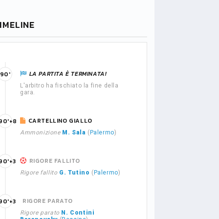
IMELINE
LA PARTITA È TERMINATA!
90'
L'arbitro ha fischiato la fine della
gara.
CARTELLINO GIALLO
90'+8
Ammonizione
M. Sala
(
Palermo
)
RIGORE FALLITO
90'+3
Rigore fallito
G. Tutino
(
Palermo
)
RIGORE PARATO
90'+3
Rigore parato
N. Contini