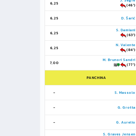
J. Segre
6,25
(46')
6,25
D. Šarić
S. Damiani
6,25
(63')
N. Valente
6,25
(84')
M. Brunori Sandri
7,00
(77')
PANCHINA
-
S. Massolo
-
G. Grotta
-
G. Aurelio
S. Graves Jensen