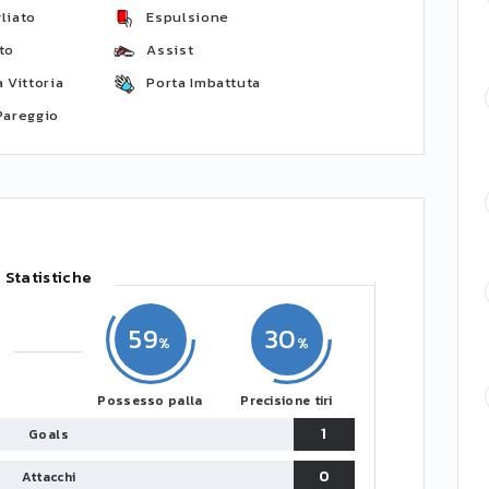
liato
Espulsione
to
Assist
 Vittoria
Porta Imbattuta
Pareggio
Statistiche
59
30
Possesso palla
Precisione tiri
1
Goals
0
Attacchi