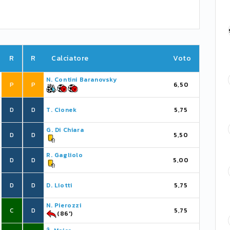
R
R
Calciatore
Voto
N. Contini Baranovsky
P
P
6,50
D
D
T. Cionek
5,75
G. Di Chiara
D
D
5,50
R. Gagliolo
D
D
5,00
D
D
D. Liotti
5,75
N. Pierozzi
C
D
5,75
(86')