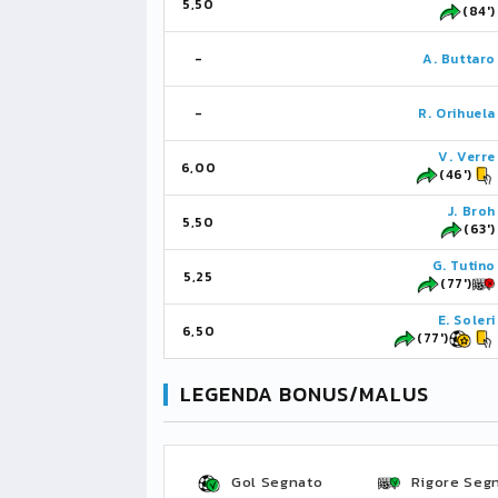
5,50
(84')
-
A. Buttaro
-
R. Orihuela
V. Verre
6,00
(46')
J. Broh
5,50
(63')
G. Tutino
5,25
(77')
E. Soleri
6,50
(77')
LEGENDA BONUS/MALUS
Gol Segnato
Rigore Seg