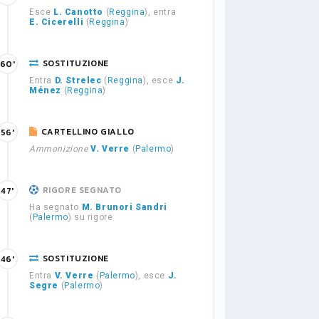
Esce
L. Canotto
(
Reggina
), entra
E. Cicerelli
(
Reggina
)
SOSTITUZIONE
60'
Entra
D. Strelec
(
Reggina
), esce
J.
Ménez
(
Reggina
)
CARTELLINO GIALLO
56'
Ammonizione
V. Verre
(
Palermo
)
RIGORE SEGNATO
47'
Ha segnato
M. Brunori Sandri
(
Palermo
) su rigore
SOSTITUZIONE
46'
Entra
V. Verre
(
Palermo
), esce
J.
Segre
(
Palermo
)