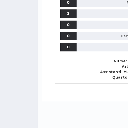
0
3
0
0
Cart
0
Numero
Ar
Assistenti:
M.
Quarto