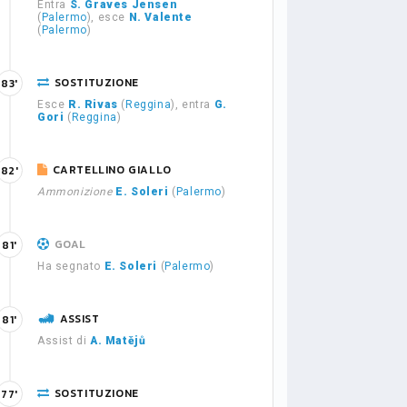
Entra
S. Graves Jensen
(
Palermo
), esce
N. Valente
(
Palermo
)
SOSTITUZIONE
83'
Esce
R. Rivas
(
Reggina
), entra
G.
Gori
(
Reggina
)
CARTELLINO GIALLO
82'
Ammonizione
E. Soleri
(
Palermo
)
GOAL
81'
Ha segnato
E. Soleri
(
Palermo
)
ASSIST
81'
Assist di
A. Matějů
SOSTITUZIONE
77'