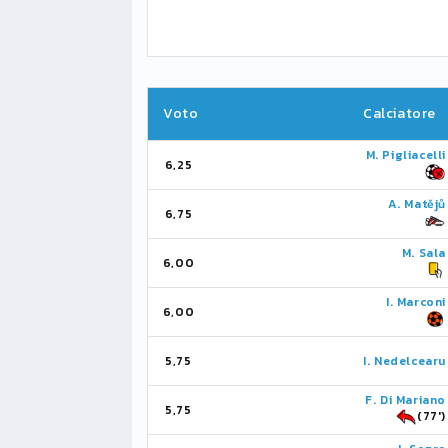
Voto
Calciatore
M. Pigliacelli
6,25
A. Matějů
6,75
M. Sala
6,00
I. Marconi
6,00
5,75
I. Nedelcearu
F. Di Mariano
5,75
(77')