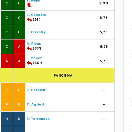
Ž. Majer
C
C
5,00
L. Canotto
C
C
5,75
(61')
C
C
L. Crisetig
5,25
R. Rivas
C
A
6,25
(83')
J. Ménez
A
A
5,75
(60')
PANCHINA
P
P
S. Colombi
-
P
P
T. Aglietti
-
D
D
E. Terranova
-