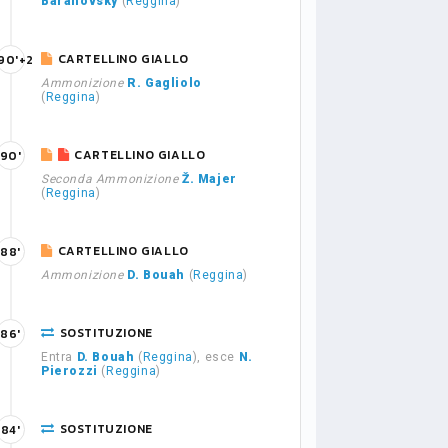
Baranovsky
(
Reggina
)
CARTELLINO GIALLO
90'+2
Ammonizione
R. Gagliolo
(
Reggina
)
CARTELLINO GIALLO
90'
Seconda Ammonizione
Ž. Majer
(
Reggina
)
CARTELLINO GIALLO
88'
Ammonizione
D. Bouah
(
Reggina
)
SOSTITUZIONE
86'
Entra
D. Bouah
(
Reggina
), esce
N.
Pierozzi
(
Reggina
)
SOSTITUZIONE
84'