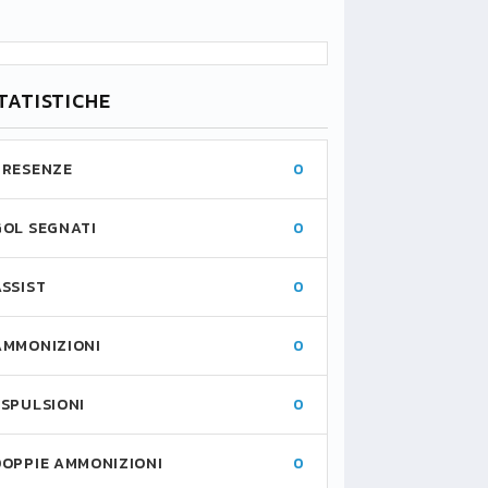
TATISTICHE
PRESENZE
0
GOL SEGNATI
0
ASSIST
0
AMMONIZIONI
0
ESPULSIONI
0
DOPPIE AMMONIZIONI
0