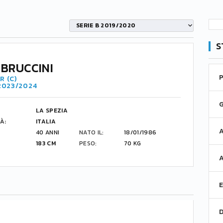
SERIE B 2019/2020
S
 BRUCCINI
R (C)
 2023/2024
LA SPEZIA
À:
ITALIA
40 ANNI
NATO IL:
18/01/1986
183 CM
PESO:
70 KG