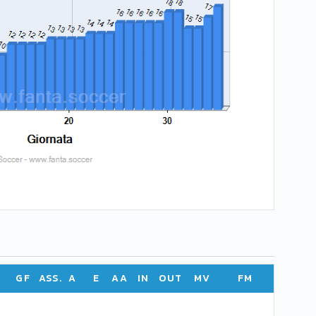
GF
ASS.
A
E
AA
IN
OUT
MV
FM