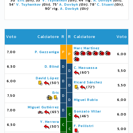
30'
Eric
(Gir)
, 33'
V. Tsyhankov
(Gir)
, 44' rig.
A. Dovbyk
(Gir)
,
54'
V. Tsyhankov
(Gir)
, 75'
A. Dovbyk
(Gir)
, 78'
C. Stuani
(Gir)
,
90' rig.
A. Dovbyk
(Gir)
Voto
Calciatore
R
R
Calciatore
Voto
Marc Martínez
7,00
P. Gazzaniga
P
P
6,00
6,50
D. Blind
D
C. Maouassa
D
5,50
(60')
David López
6,00
D
Ricard Sánchez
(50')
D
5,50
(72')
Eric
7,50
D
D
Miguel Rubio
6,00
Miguel Gutiérrez
7,00
D
Gonzalo Villar
(65')
C
6,00
(46')
Y. Herrera
6,50
C
F. Pellistri
(50')
C
5,00