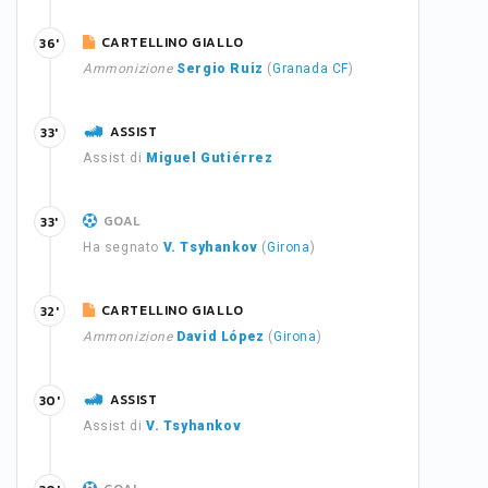
CARTELLINO GIALLO
36'
Ammonizione
Sergio Ruiz
(
Granada CF
)
ASSIST
33'
Assist di
Miguel Gutiérrez
GOAL
33'
Ha segnato
V. Tsyhankov
(
Girona
)
CARTELLINO GIALLO
32'
Ammonizione
David López
(
Girona
)
ASSIST
30'
Assist di
V. Tsyhankov