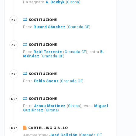
Ha segnato
A. Dovbyk
(
Girona
)
SOSTITUZIONE
72'
Esce
Ricard Sánchez
(
Granada CF
)
SOSTITUZIONE
72'
Esce
Raúl Torrente
(
Granada CF
), entra
B.
Méndez
(
Granada CF
)
SOSTITUZIONE
72'
Entra
Pablo Saenz
(
Granada CF
)
SOSTITUZIONE
65'
Entra
Arnau Martínez
(
Girona
), esce
Miguel
Gutiérrez
(
Girona
)
CARTELLINO GIALLO
62'
Ammonizione
José Callejón
(
Granada CF
)