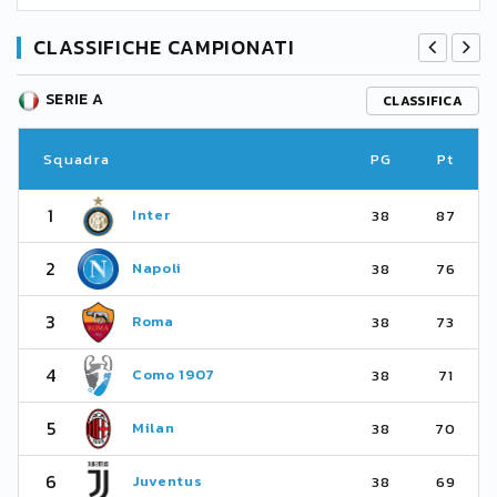
CLASSIFICHE CAMPIONATI
SERIE A
CLASSIFICA
Squadra
PG
Pt
1
Inter
38
87
2
Napoli
38
76
3
Roma
38
73
4
Como 1907
38
71
5
Milan
38
70
6
Juventus
38
69