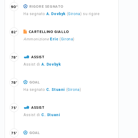
RIGORE SEGNATO
90'
Ha segnato
A. Dovbyk
(
Girona
) su rigore
CARTELLINO GIALLO
82'
Ammonizione
Eric
(
Girona
)
ASSIST
78'
Assist di
A. Dovbyk
GOAL
78'
Ha segnato
C. Stuani
(
Girona
)
ASSIST
75'
Assist di
C. Stuani
GOAL
75'