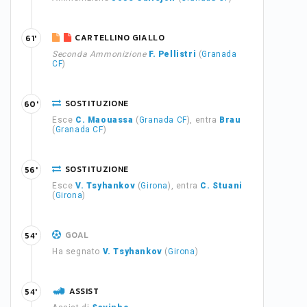
CARTELLINO GIALLO
61'
Seconda Ammonizione
F. Pellistri
(
Granada
CF
)
SOSTITUZIONE
60'
Esce
C. Maouassa
(
Granada CF
), entra
Brau
(
Granada CF
)
SOSTITUZIONE
56'
Esce
V. Tsyhankov
(
Girona
), entra
C. Stuani
(
Girona
)
GOAL
54'
Ha segnato
V. Tsyhankov
(
Girona
)
ASSIST
54'