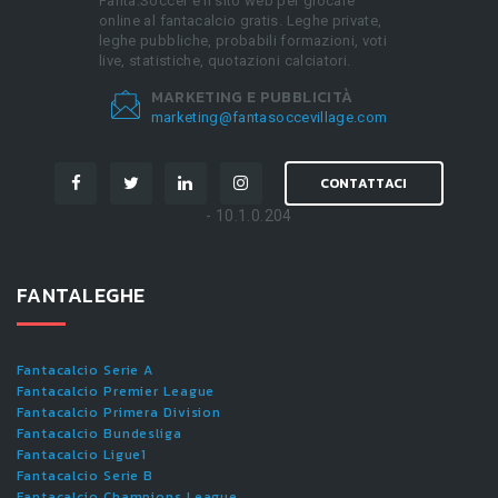
Fanta.Soccer è il sito web per giocare
online al fantacalcio gratis. Leghe private,
leghe pubbliche, probabili formazioni, voti
live, statistiche, quotazioni calciatori.
MARKETING E PUBBLICITÀ
marketing@fantasoccevillage.com
CONTATTACI
- 10.1.0.204
FANTALEGHE
Fantacalcio Serie A
Fantacalcio Premier League
Fantacalcio Primera Division
Fantacalcio Bundesliga
Fantacalcio Ligue1
Fantacalcio Serie B
Fantacalcio Champions League