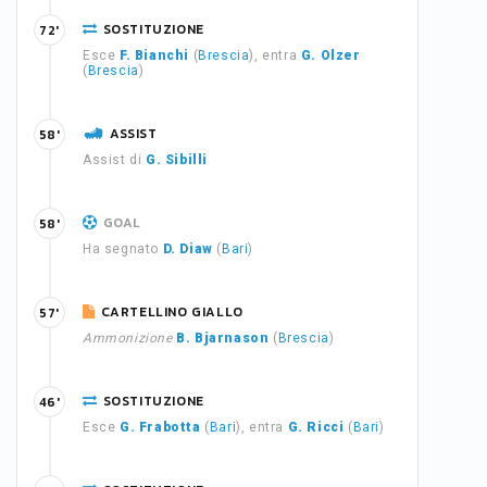
SOSTITUZIONE
72'
Esce
F. Bianchi
(
Brescia
), entra
G. Olzer
(
Brescia
)
ASSIST
58'
Assist di
G. Sibilli
GOAL
58'
Ha segnato
D. Diaw
(
Bari
)
CARTELLINO GIALLO
57'
Ammonizione
B. Bjarnason
(
Brescia
)
SOSTITUZIONE
46'
Esce
G. Frabotta
(
Bari
), entra
G. Ricci
(
Bari
)