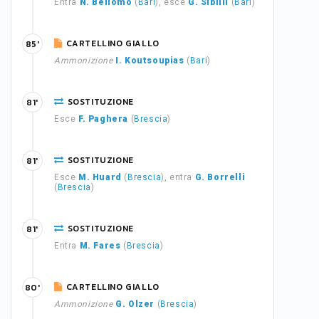
Entra
N. Bellomo
(
Bari
), esce
G. Sibilli
(
Bari
)
CARTELLINO GIALLO
85'
Ammonizione
I. Koutsoupias
(
Bari
)
SOSTITUZIONE
81'
Esce
F. Paghera
(
Brescia
)
SOSTITUZIONE
81'
Esce
M. Huard
(
Brescia
), entra
G. Borrelli
(
Brescia
)
SOSTITUZIONE
81'
Entra
M. Fares
(
Brescia
)
CARTELLINO GIALLO
80'
Ammonizione
G. Olzer
(
Brescia
)