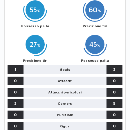
55
60
Possesso palla
Precisione tiri
27
45
Precisione tiri
Possesso palla
1
2
Goals
0
0
Attacchi
0
0
Attacchi pericolosi
2
5
Corners
0
0
Punizioni
0
0
Rigori