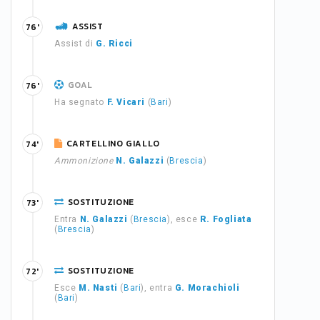
ASSIST
76'
Assist di
G. Ricci
GOAL
76'
Ha segnato
F. Vicari
(
Bari
)
CARTELLINO GIALLO
74'
Ammonizione
N. Galazzi
(
Brescia
)
SOSTITUZIONE
73'
Entra
N. Galazzi
(
Brescia
), esce
R. Fogliata
(
Brescia
)
SOSTITUZIONE
72'
Esce
M. Nasti
(
Bari
), entra
G. Morachioli
(
Bari
)