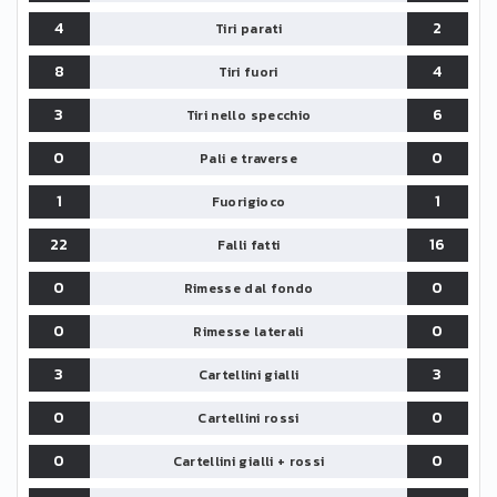
4
2
Tiri parati
8
4
Tiri fuori
3
6
Tiri nello specchio
0
0
Pali e traverse
1
1
Fuorigioco
22
16
Falli fatti
0
0
Rimesse dal fondo
0
0
Rimesse laterali
3
3
Cartellini gialli
0
0
Cartellini rossi
0
0
Cartellini gialli + rossi