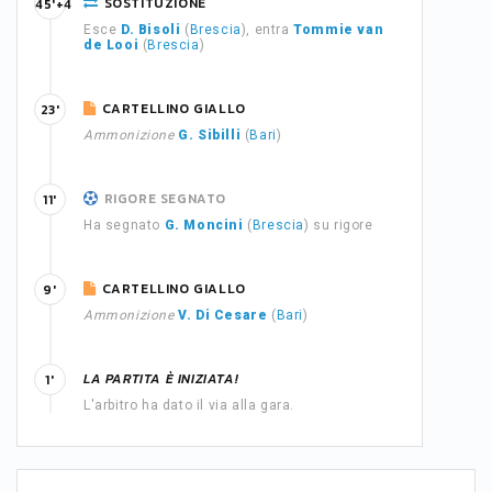
SOSTITUZIONE
45'+4
Esce
D. Bisoli
(
Brescia
), entra
Tommie van
de Looi
(
Brescia
)
CARTELLINO GIALLO
23'
Ammonizione
G. Sibilli
(
Bari
)
RIGORE SEGNATO
11'
Ha segnato
G. Moncini
(
Brescia
) su rigore
CARTELLINO GIALLO
9'
Ammonizione
V. Di Cesare
(
Bari
)
LA PARTITA È INIZIATA!
1'
L'arbitro ha dato il via alla gara.