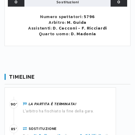
0
0
Sostituzioni
Numero spettatori:
5796
Arbitro:
M. Guida
Assistenti:
D. Cecconi
-
F. Ricciardi
Quarto uomo:
D. Madonia
TIMELINE
LA PARTITA È TERMINATA!
90'
L'arbitro ha fischiato la fine della gara.
SOSTITUZIONE
85'