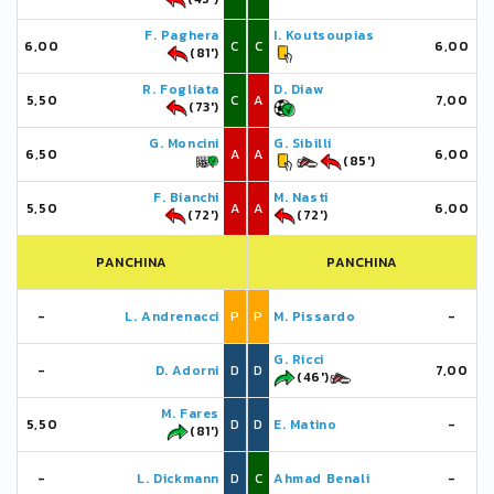
F. Paghera
I. Koutsoupias
6,00
C
C
6,00
(81')
R. Fogliata
D. Diaw
5,50
C
A
7,00
(73')
G. Moncini
G. Sibilli
6,50
A
A
6,00
(85')
F. Bianchi
M. Nasti
5,50
A
A
6,00
(72')
(72')
PANCHINA
PANCHINA
-
L. Andrenacci
P
P
M. Pissardo
-
G. Ricci
-
D. Adorni
D
D
7,00
(46')
M. Fares
5,50
D
D
E. Matino
-
(81')
-
L. Dickmann
D
C
Ahmad Benali
-