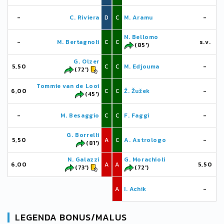
-
C. Riviera
D
C
M. Aramu
-
N. Bellomo
-
M. Bertagnoli
C
C
s.v.
(85')
G. Olzer
5,50
C
C
M. Edjouma
-
(72')
Tommie van de Looi
6,00
C
C
Ž. Žužek
-
(45')
-
M. Besaggio
C
C
F. Faggi
-
G. Borrelli
5,50
A
C
A. Astrologo
-
(81')
N. Galazzi
G. Morachioli
6,00
A
A
5,50
(73')
(72')
A
I. Achik
-
LEGENDA BONUS/MALUS