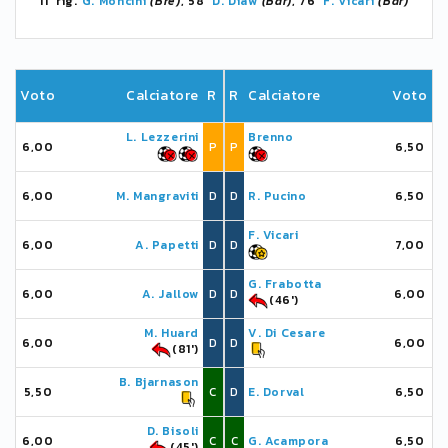
11' rig.
G. Moncini
(Bre)
, 58'
D. Diaw
(Bar)
, 76'
F. Vicari
(Bar)
Voto
Calciatore
R
R
Calciatore
Voto
L. Lezzerini
Brenno
6,00
P
P
6,50
6,00
M. Mangraviti
D
D
R. Pucino
6,50
F. Vicari
6,00
A. Papetti
D
D
7,00
G. Frabotta
6,00
A. Jallow
D
D
6,00
(46')
M. Huard
V. Di Cesare
6,00
D
D
6,00
(81')
B. Bjarnason
5,50
C
D
E. Dorval
6,50
D. Bisoli
6,00
C
C
G. Acampora
6,50
(45')