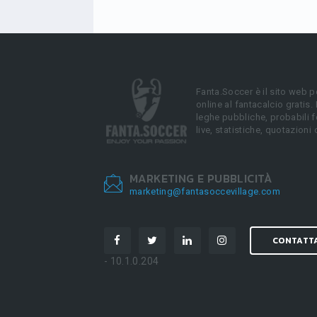
Fanta.Soccer è il sito web p
online al fantacalcio gratis.
leghe pubbliche, probabili f
live, statistiche, quotazioni 
MARKETING E PUBBLICITÀ
marketing@fantasoccevillage.com
CONTATT
- 10.1.0.204