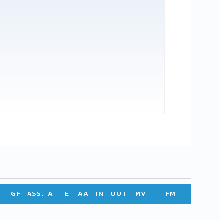
GF
ASS.
A
E
AA
IN
OUT
MV
FM