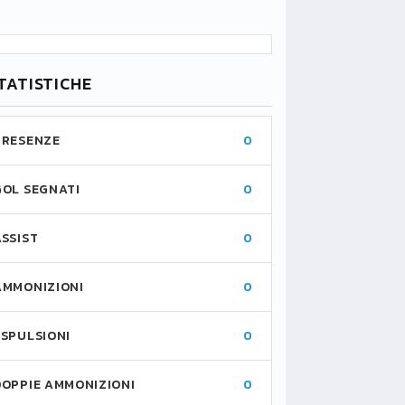
TATISTICHE
PRESENZE
0
GOL SEGNATI
0
ASSIST
0
AMMONIZIONI
0
ESPULSIONI
0
DOPPIE AMMONIZIONI
0