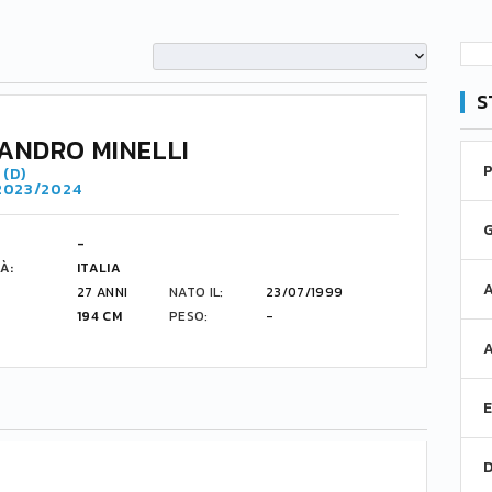
S
ANDRO MINELLI
(D)
 2023/2024
-
À:
ITALIA
27 ANNI
NATO IL:
23/07/1999
194 CM
PESO:
-