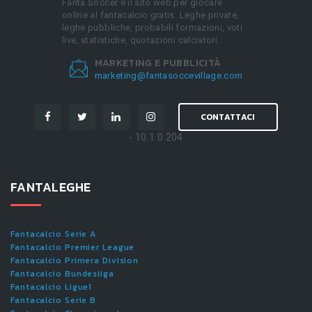
Fanta.Soccer è il sito web per giocare
online al fantacalcio gratis. Leghe private,
leghe pubbliche, probabili formazioni, voti
live, statistiche, quotazioni calciatori.
MARKETING E PUBBLICITÀ
marketing@fantasoccevillage.com
CONTATTACI
- 10.1.0.204
FANTALEGHE
Fantacalcio Serie A
Fantacalcio Premier League
Fantacalcio Primera Division
Fantacalcio Bundesliga
Fantacalcio Ligue1
Fantacalcio Serie B