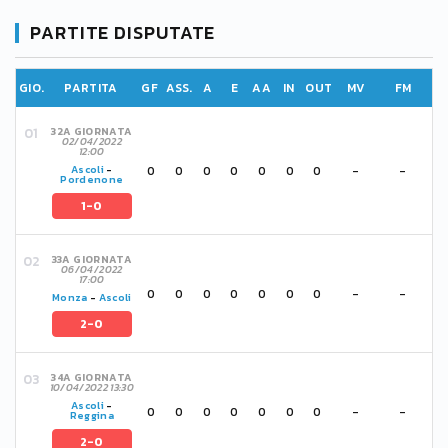
PARTITE DISPUTATE
GIO.
PARTITA
GF
ASS.
A
E
AA
IN
OUT
MV
FM
32A GIORNATA
02/04/2022
12:00
0
0
0
0
0
0
0
-
-
Ascoli
-
Pordenone
1-0
33A GIORNATA
06/04/2022
17:00
0
0
0
0
0
0
0
-
-
Monza
-
Ascoli
2-0
34A GIORNATA
10/04/2022 13:30
Ascoli
-
0
0
0
0
0
0
0
-
-
Reggina
2-0