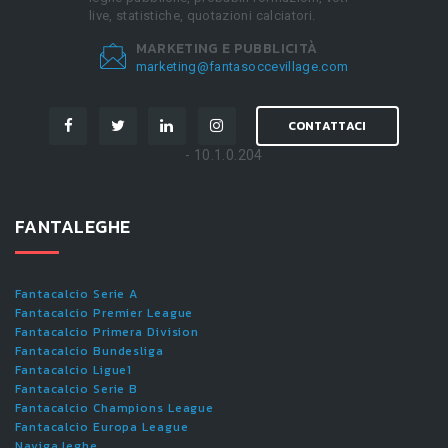
live, statistiche, quotazioni calciatori.
MARKETING E PUBBLICITÀ
marketing@fantasoccevillage.com
CONTATTACI
- 10.1.0.204
FANTALEGHE
Fantacalcio Serie A
Fantacalcio Premier League
Fantacalcio Primera Division
Fantacalcio Bundesliga
Fantacalcio Ligue1
Fantacalcio Serie B
Fantacalcio Champions League
Fantacalcio Europa League
Naviga leghe