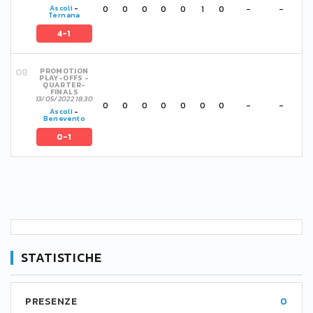
0
0
0
0
0
1
0
-
-
Ascoli
-
Ternana
4-1
PROMOTION
PLAY-OFFS -
QUARTER-
FINALS
13/05/2022 18:30
0
0
0
0
0
0
0
-
-
Ascoli
-
Benevento
0-1
STATISTICHE
PRESENZE
0