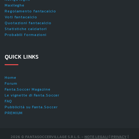
Maxileghe
Regolamento fantacalcio
Voti fantacalcio
Quotazioni fantacalcio
Statistiche calciatori
Probabili formazioni
QUICK LINKS
Home
Forum
Fanta.Soccer Magazine
Le vignette di Fanta.Soccer
FAQ
Pubblicità su Fanta.Soccer
PREMIUM
2026
©
FANTASOCCERVILLAGE S.R.L.S.
-
NOTE LEGALI
|
PRIVACY
|