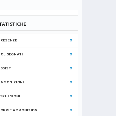
TATISTICHE
PRESENZE
0
GOL SEGNATI
0
ASSIST
0
AMMONIZIONI
0
ESPULSIONI
0
DOPPIE AMMONIZIONI
0