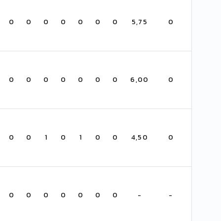
0
0
0
0
0
0
0
5,75
0
0
0
0
0
0
0
0
6,00
0
0
0
1
0
1
0
0
4,50
0
0
0
0
0
0
0
0
-
-