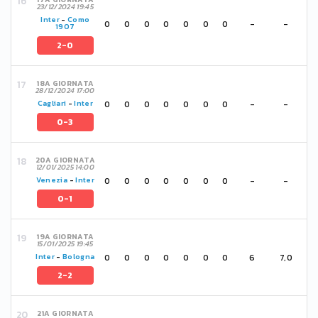
23/12/2024 19:45
Inter
-
Como
0
0
0
0
0
0
0
-
-
1907
2-0
18A GIORNATA
28/12/2024 17:00
0
0
0
0
0
0
0
-
-
Cagliari
-
Inter
0-3
20A GIORNATA
12/01/2025 14:00
0
0
0
0
0
0
0
-
-
Venezia
-
Inter
0-1
19A GIORNATA
15/01/2025 19:45
0
0
0
0
0
0
0
6
7,0
Inter
-
Bologna
2-2
21A GIORNATA