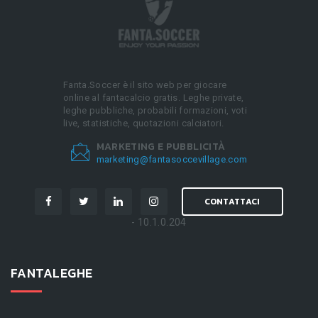
Fanta.Soccer è il sito web per giocare
online al fantacalcio gratis. Leghe private,
leghe pubbliche, probabili formazioni, voti
live, statistiche, quotazioni calciatori.
MARKETING E PUBBLICITÀ
marketing@fantasoccevillage.com
CONTATTACI
- 10.1.0.204
FANTALEGHE