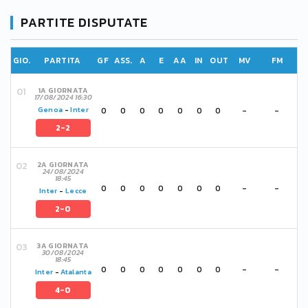
PARTITE DISPUTATE
GIO.
PARTITA
GF
ASS.
A
E
AA
IN
OUT
MV
FM
1A GIORNATA
17/08/2024 16:30
0
0
0
0
0
0
0
-
-
Genoa
-
Inter
2-2
2A GIORNATA
24/08/2024
18:45
0
0
0
0
0
0
0
-
-
Inter
-
Lecce
2-0
3A GIORNATA
30/08/2024
18:45
0
0
0
0
0
0
0
-
-
Inter
-
Atalanta
4-0