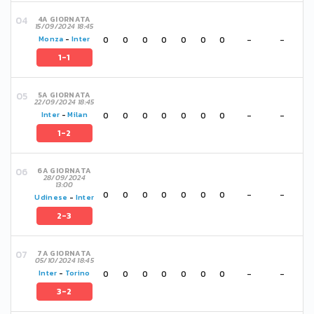
4A GIORNATA
15/09/2024 18:45
0
0
0
0
0
0
0
-
-
Monza
-
Inter
1-1
5A GIORNATA
22/09/2024 18:45
0
0
0
0
0
0
0
-
-
Inter
-
Milan
1-2
6A GIORNATA
28/09/2024
13:00
0
0
0
0
0
0
0
-
-
Udinese
-
Inter
2-3
7A GIORNATA
05/10/2024 18:45
0
0
0
0
0
0
0
-
-
Inter
-
Torino
3-2