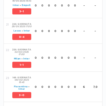
19/01/2025 19:45
0
0
0
0
0
0
0
-
-
Inter
-
Empoli
3-1
22A GIORNATA
26/01/2025 17:00
0
0
0
0
0
0
0
-
-
Lecce
-
Inter
0-4
23A GIORNATA
02/02/2025
17:00
0
0
0
0
0
0
0
-
-
Milan
-
Inter
1-1
14A GIORNATA
06/02/2025
19:45
0
0
0
0
0
0
0
6
7,0
Fiorentina
-
Inter
3-0