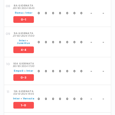
8A GIORNATA
20/10/2024 18:45
0
0
0
0
0
0
0
-
-
Roma
-
Inter
0-1
9A GIORNATA
27/10/2024 17:00
Inter
-
0
0
0
0
0
0
0
-
-
Juventus
4-4
10A GIORNATA
30/10/2024 17:30
0
0
0
0
0
0
0
-
-
Empoli
-
Inter
0-3
11A GIORNATA
03/11/2024 19:45
0
0
0
0
0
0
0
-
-
Inter
-
Venezia
1-0