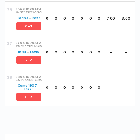
36A GIORNATA
11/05/2025 16:00
0
0
0
0
0
0
0
7,00
8,00
Torino
-
Inter
0-2
37A GIORNATA
18/05/2025 18:45
0
0
0
0
0
0
0
-
-
Inter
-
Lazio
2-2
38A GIORNATA
23/05/2025 18:45
Como 1907
-
0
0
0
0
0
0
0
-
-
Inter
0-2