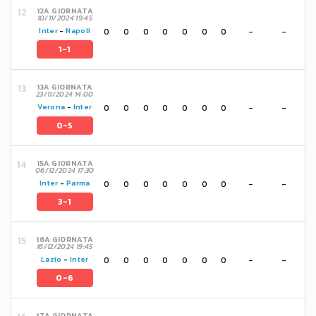
12A GIORNATA
10/11/2024 19:45
0
0
0
0
0
0
0
-
-
Inter
-
Napoli
1-1
13A GIORNATA
23/11/2024 14:00
0
0
0
0
0
0
0
-
-
Verona
-
Inter
0-5
15A GIORNATA
06/12/2024 17:30
0
0
0
0
0
0
0
-
-
Inter
-
Parma
3-1
16A GIORNATA
16/12/2024 19:45
0
0
0
0
0
0
0
-
-
Lazio
-
Inter
0-6
17A GIORNATA