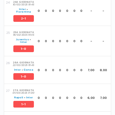
24A GIORNATA
10/02/2025 19:45
Inter
-
0
0
0
0
0
0
0
-
-
Fiorentina
2-1
25A GIORNATA
16/02/2025 19:45
Juventus
-
0
0
0
0
0
0
0
-
-
Inter
1-0
26A GIORNATA
22/02/2025 19:45
0
0
0
0
0
0
0
7,00
8,00
Inter
-
Genoa
1-0
27A GIORNATA
01/03/2025 17:00
0
0
0
0
0
0
0
6,00
7,00
Napoli
-
Inter
1-1