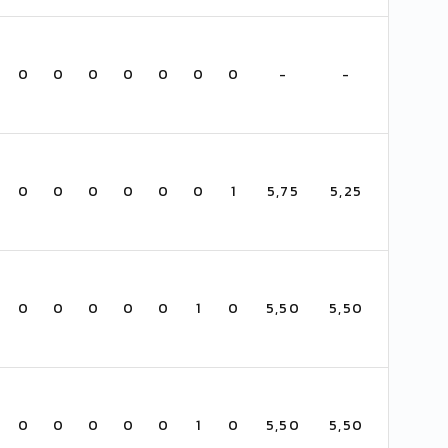
0
0
0
0
0
0
0
-
-
0
0
0
0
0
0
1
5,75
5,25
0
0
0
0
0
1
0
5,50
5,50
0
0
0
0
0
1
0
5,50
5,50