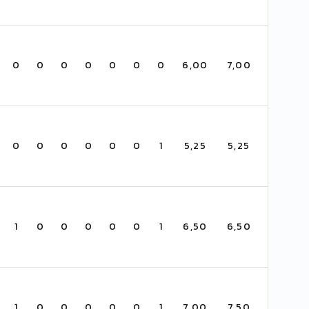
0
0
0
0
0
0
0
6,00
7,00
0
0
0
0
0
0
1
5,25
5,25
1
0
0
0
0
0
1
6,50
6,50
1
0
0
0
0
0
1
7,00
7,50