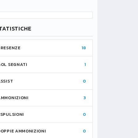
TATISTICHE
PRESENZE
18
GOL SEGNATI
1
ASSIST
0
AMMONIZIONI
3
ESPULSIONI
0
DOPPIE AMMONIZIONI
0