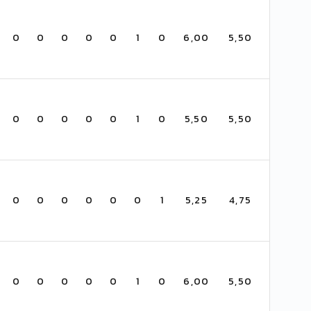
0
0
0
0
0
1
0
6,00
5,50
0
0
0
0
0
1
0
5,50
5,50
0
0
0
0
0
0
1
5,25
4,75
0
0
0
0
0
1
0
6,00
5,50