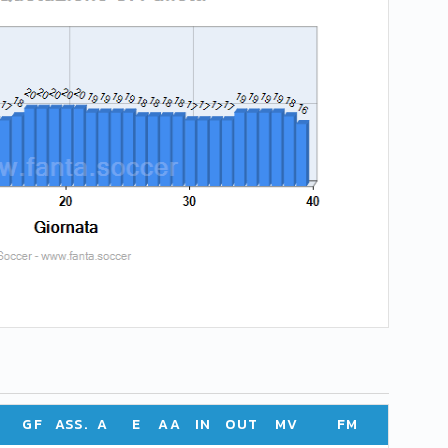
GF
ASS.
A
E
AA
IN
OUT
MV
FM