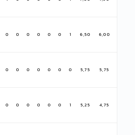
0
0
0
0
0
0
1
6,50
6,00
0
0
0
0
0
0
0
5,75
5,75
0
0
0
0
0
0
1
5,25
4,75