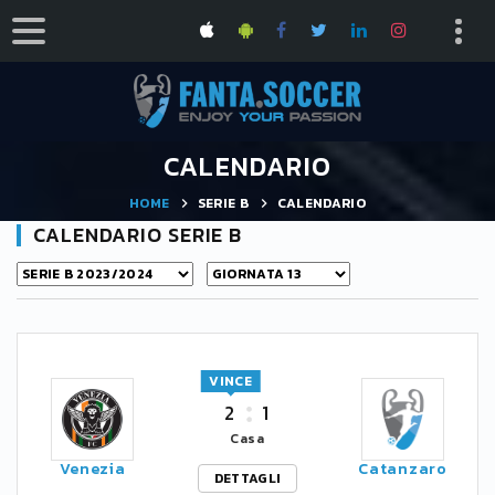
CALENDARIO
HOME
SERIE B
CALENDARIO
CALENDARIO SERIE B
VINCE
2
1
Casa
Venezia
Catanzaro
DETTAGLI