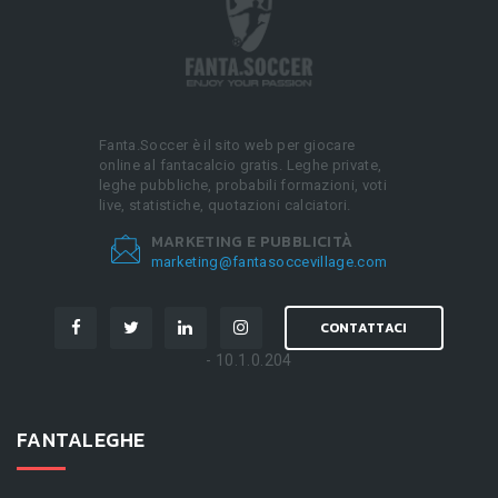
Fanta.Soccer è il sito web per giocare
online al fantacalcio gratis. Leghe private,
leghe pubbliche, probabili formazioni, voti
live, statistiche, quotazioni calciatori.
MARKETING E PUBBLICITÀ
marketing@fantasoccevillage.com
CONTATTACI
- 10.1.0.204
FANTALEGHE