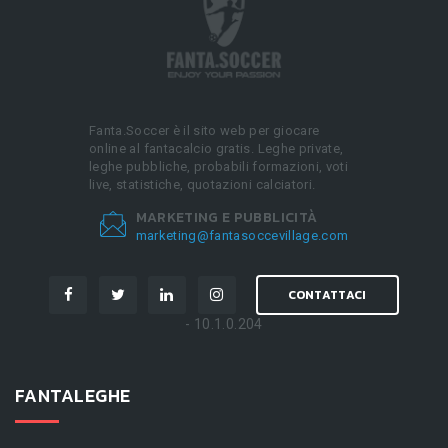
Fanta.Soccer è il sito web per giocare
online al fantacalcio gratis. Leghe private,
leghe pubbliche, probabili formazioni, voti
live, statistiche, quotazioni calciatori.
MARKETING E PUBBLICITÀ
marketing@fantasoccevillage.com
CONTATTACI
- 10.1.0.204
FANTALEGHE