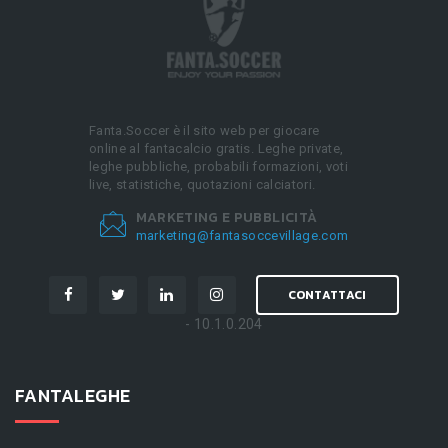
Fanta.Soccer è il sito web per giocare
online al fantacalcio gratis. Leghe private,
leghe pubbliche, probabili formazioni, voti
live, statistiche, quotazioni calciatori.
MARKETING E PUBBLICITÀ
marketing@fantasoccevillage.com
CONTATTACI
- 10.1.0.204
FANTALEGHE